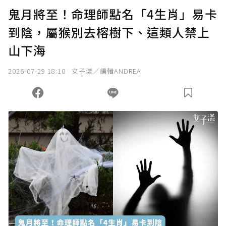
U 利點數 1 點 = NTD 1 元。
鬼月將至！命理師點名「4生肖」易卡
到陰，屬猴別去榕樹下、這類人禁上
確認送出
山下海
我已詳閱贊助說明，且同意站方的使用條款。
2026-07-29 18:10
女子漾／編輯ANDREA
您當前剩餘 U 利點數：
0
點；前往
購買點數