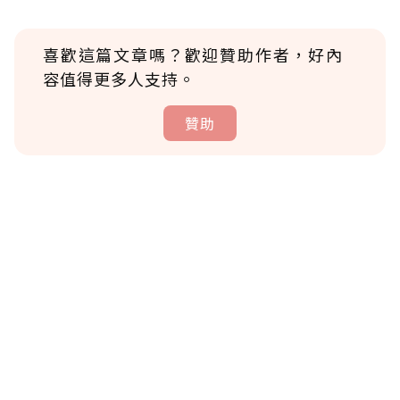
喜歡這篇文章嗎？歡迎贊助作者，好內
容值得更多人支持。
贊助
贊助說明
為了鼓勵作者持續創作更好的內容，會員可以
使用「贊助」功能實質回饋給喜愛的作者。可
將您認為適合的點數贈送給作者，一旦使用贊
助點數即不得撤銷，單筆贊助最低點數為30
點，最高點數沒有上限。