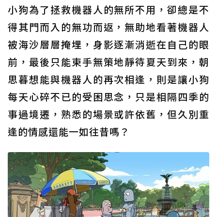
小狗為了拯救機器人的無所不用，卻總是不
得其門而入的無功而返，無助地看著機器人
被海沙層層掩埋，身影逐漸消逝在自己的眼
前，最後只能束手無策地靜待夏天到來，朝
思暮想能與機器人的再次相逢，則是讓小狗
每天心碎不已的受困思念，只是相隔四季的
事過境遷，熟悉的場景或許依舊，但久別重
逢的情感還能一如往昔嗎？