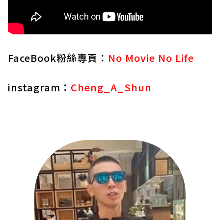
FaceBook粉絲專頁：
No Movie No Life
instagram：
Cheng_A_Shun