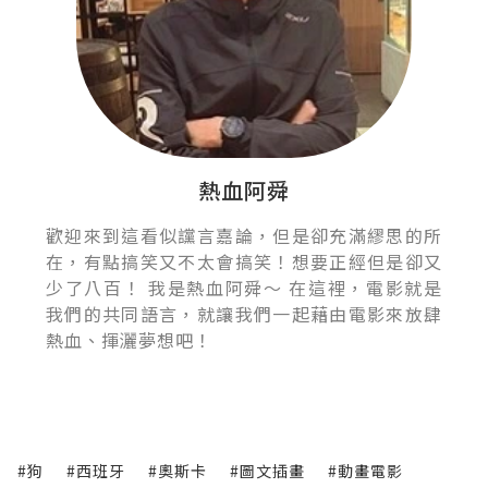
熱血阿舜
歡迎來到這看似讜言嘉論，但是卻充滿繆思的所
在，有點搞笑又不太會搞笑！想要正經但是卻又
少了八百！ 我是熱血阿舜～ 在這裡，電影就是
我們的共同語言，就讓我們一起藉由電影來放肆
熱血、揮灑夢想吧！
#狗
#西班牙
#奧斯卡
#圖文插畫
#動畫電影