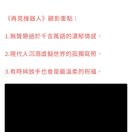
《再見機器人》觀影重點：
1.無聲勝過於千言萬語的濃郁情感
。
2.現代人沉溺虛擬世界的孤獨寫照
。
3.有時候放手也會是最溫柔的祝福
。