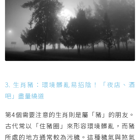
3. 生肖豬：環境髒亂易招陰！「夜店、酒
吧」盡量繞道
第4個需要注意的生肖則是屬「豬」的朋友。
古代常以「住豬圈」來形容環境髒亂，而豬
所處的地方通常較為污穢。這種穢氣與煞氣