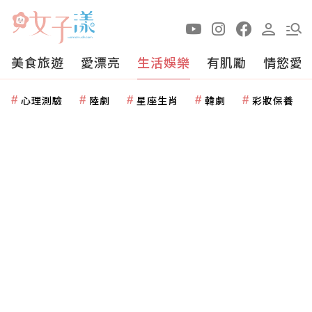
美食旅遊
愛漂亮
生活娛樂
有肌勵
情慾愛
心理測驗
陸劇
星座生肖
韓劇
彩妝保養