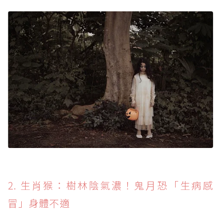
2. 生肖猴：樹林陰氣濃！鬼月恐「生病感
冒」身體不適