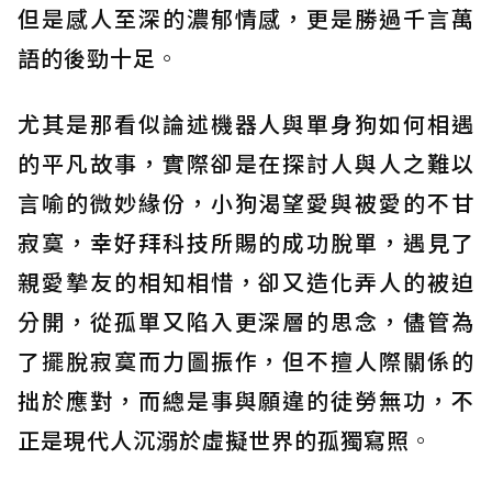
但是感人至深的濃郁情感，更是勝過千言萬
語的後勁十足
。
尤其是那看似論述機器人與單身狗如何相遇
的平凡故事，實際卻是在探討人與人之難以
言喻的微妙緣份，小狗渴望愛與被愛的不甘
寂寞，幸好拜科技所賜的成功脫單，遇見了
親愛摯友的相知相惜，卻又造化弄人的被迫
分開，從孤單又陷入更深層的思念，儘管為
了擺脫寂寞而力圖振作，但不擅人際關係的
拙於應對，而總是事與願違的徒勞無功，不
正是現代人沉溺於虛擬世界的孤獨寫照
。