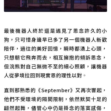
最後機器人終於還是遇見了思念許久的小
狗，只可惜身邊早已多了另一個機器人新歡
陪伴，過往的美好回憶，瞬時都湧上心頭，
只想朝它飛奔而去，相互擁抱的傾訴思念，
但浣熊對自己無微不至的細心照顧，讓機器
人從夢境拉回到現實恩的理性以對
。
直到那熟悉的《September》又再次響起，
他們不受環境的隔閡限制，依然默契十足的
翩然起舞，儘管心中仍是掛念的落寞感傷，