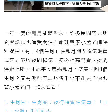
一年一度的
鬼月
即將到來，許多民間禁忌與
玄學話題也備受關注！命理專家小孟老師特
別提醒，有「4個生肖」在鬼月期間陰氣較重
或容易吸收夜間穢氣，務必提高警覺、避開
特定場所，才能平安度過鬼月。究竟是哪4個
生肖？又有哪些禁忌地標千萬不能去？快跟
著小孟老師一起來看看！
1. 生肖鼠、生肖蛇：夜行特質陰氣重！「山
上、水邊」千萬別去