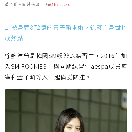
黃子韜。圖片來源：IG
@hztttao
1. 被身家872億的黃子韜求婚，徐藝洋身世也
成熱點
徐藝洋曾是韓國SM娛樂的練習生，2016年加
入SM ROOKIES，與同期練習生aespa成員寧
寧和金子涵等人一起備受關注。