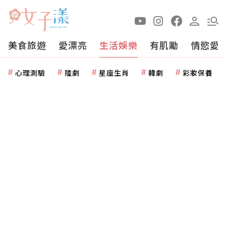
美食旅遊
愛漂亮
生活娛樂
有肌勵
情慾愛
心理測驗
陸劇
星座生肖
韓劇
彩妝保養