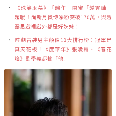
《珠簾玉幕》「端午」閨蜜「越雲岫」
超暖！尚新月微博漲粉突破170萬，與趙
露思戲裡戲外都是好姊妹！
陸劇古裝男主顏值10大排行榜：冠軍是
真天花板！《度華年》張凌赫、《春花
焰》劉學義都輸「他」