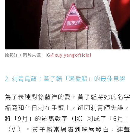
徐藝洋。圖片來源：IG
@xuyiyangofficial
2. 刺青烏龍：黃子韜「戀愛腦」的最佳見證
為了表達對徐藝洋的愛，黃子韜將她的名字
縮寫和生日刺在手臂上，卻因刺青師失誤，
將「9月」的羅馬數字（IX）刺成了「6月」
（VI）。黃子韜當場嚇到嘴唇發白，連聲