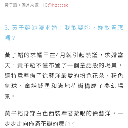
黃子韜。圖片來源：IG
@hztttao
3. 黃子韜浪漫求婚：我敢娶妳，妳敢答應
嗎？
黃子韜的求婚早在4月就引起熱議，求婚當
天，黃子韜不僅布置了一個童話般的場景，
還特意準備了徐藝洋最愛的粉色花朵、粉色
氣球、童話城堡和滿地花瓣構成了夢幻場
景。
黃子韜身穿白色西裝牽著蒙眼的徐藝洋，一
步步走向佈滿花瓣的舞台。