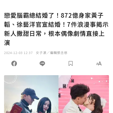
戀愛腦霸總結婚了！872億身家黃子
韜、徐藝洋官宣結婚！7件浪漫事揭示
新人撒甜日常，根本偶像劇情直接上
演
2024-12-03 12:37
女子漾／編輯張念慈