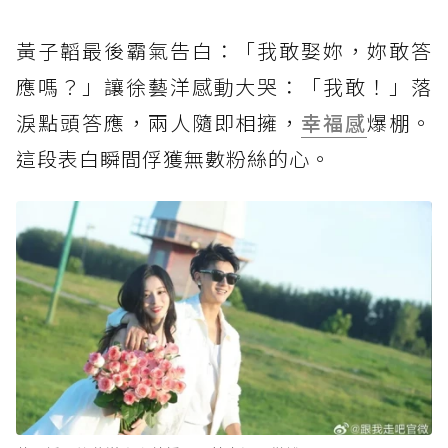
黃子韜最後霸氣告白：「我敢娶妳，妳敢答
應嗎？」讓徐藝洋感動大哭：「我敢！」落
淚點頭答應，兩人隨即相擁，
幸福感
爆棚。
這段表白瞬間俘獲無數粉絲的心。