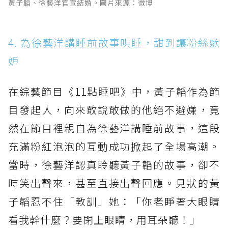
黃子韜、徐藝洋官宣結婚。圖片來源：微博
4. 為徐藝洋講睡前故事哄睡，甜到讓粉絲嫉
妒
在綜藝節目《11點睡吧》中，黃子韜作為節
目發起人，向來敢說敢做的他絕不避嫌，竟
然在節目裡親自為徐藝洋講睡前故事，這段
充滿粉紅泡泡的互動成功掀起了全場高潮。
當時，徐藝洋認真聆聽黃子韜的故事，卻不
時笑出聲來，甚至直接出聲回應。見狀的黃
子韜忍不住「教訓」她：「你老睜著大眼睛
看我幹什麼？要閉上眼睛，用耳朵聽！」