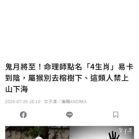
為了鼓勵作者持續創作更好的內容，會員可以
使用「贊助」功能實質回饋給喜愛的作者。可
將您認為適合的點數贈送給作者，一旦使用贊
助點數即不得撤銷，單筆贊助最低點數為30
點，最高點數沒有上限。
U 利點數 1 點 = NTD 1 元。
鬼月將至！命理師點名「4生肖」易卡
到陰，屬猴別去榕樹下、這類人禁上
確認送出
山下海
我已詳閱贊助說明，且同意站方的使用條款。
2026-07-29 18:10
女子漾／編輯ANDREA
您當前剩餘 U 利點數：
0
點；前往
購買點數