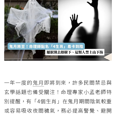
一年一度的
鬼月
即將到來，許多民間禁忌與
玄學話題也備受關注！命理專家小孟老師特
別提醒，有「4個生肖」在鬼月期間陰氣較重
或容易吸收夜間穢氣，務必提高警覺、避開