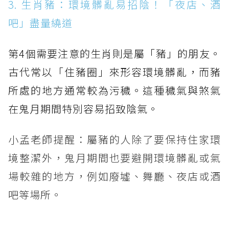
3. 生肖豬：環境髒亂易招陰！「夜店、酒
吧」盡量繞道
第4個需要注意的生肖則是屬「豬」的朋友。
古代常以「住豬圈」來形容環境髒亂，而豬
所處的地方通常較為污穢。這種穢氣與煞氣
在鬼月期間特別容易招致陰氣。
小孟老師提醒：屬豬的人除了要保持住家環
境整潔外，鬼月期間也要避開環境髒亂或氣
場較雜的地方，例如廢墟、舞廳、夜店或酒
吧等場所。