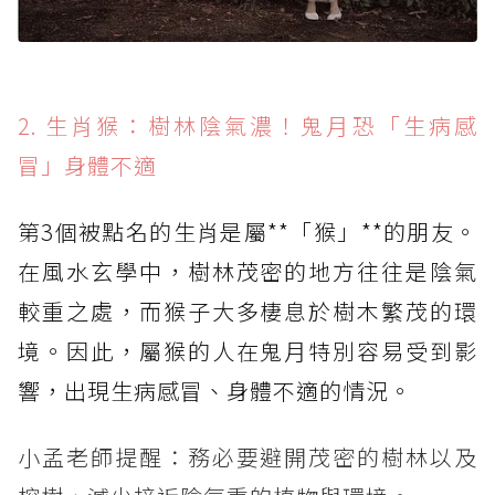
2. 生肖猴：樹林陰氣濃！鬼月恐「生病感
冒」身體不適
第3個被點名的生肖是屬**「猴」**的朋友。
在風水玄學中，樹林茂密的地方往往是陰氣
較重之處，而猴子大多棲息於樹木繁茂的環
境。因此，屬猴的人在鬼月特別容易受到影
響，出現生病感冒、身體不適的情況。
小孟老師提醒：務必要避開茂密的樹林以及