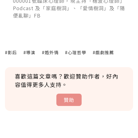
000001號臨床心理師，現主持「穗波心理師」
Podcast 及「家庭樹洞」、「愛情樹洞」及「隨
便亂聊」FB
#影后
#導演
#婚外情
#心理哲學
#戲劇推薦
喜歡這篇文章嗎？歡迎贊助作者，好內
容值得更多人支持。
贊助
贊助說明