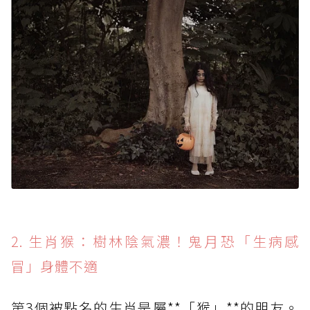
2. 生肖猴：樹林陰氣濃！鬼月恐「生病感
冒」身體不適
第3個被點名的生肖是屬**「猴」**的朋友。