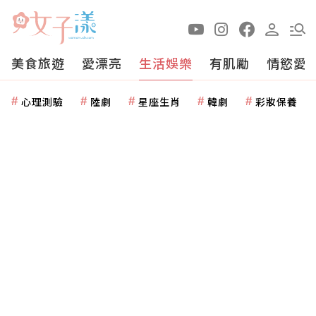
美食旅遊
愛漂亮
生活娛樂
有肌勵
情慾愛
心理測驗
陸劇
星座生肖
韓劇
彩妝保養