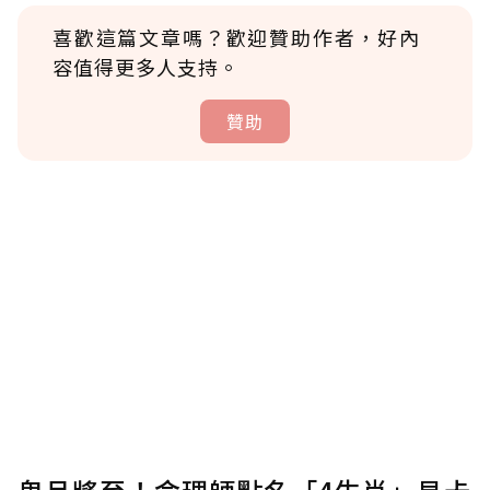
喜歡這篇文章嗎？歡迎贊助作者，好內
容值得更多人支持。
贊助
贊助說明
為了鼓勵作者持續創作更好的內容，會員可以
使用「贊助」功能實質回饋給喜愛的作者。可
將您認為適合的點數贈送給作者，一旦使用贊
助點數即不得撤銷，單筆贊助最低點數為30
點，最高點數沒有上限。
U 利點數 1 點 = NTD 1 元。