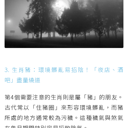
3. 生肖豬：環境髒亂易招陰！「夜店、酒
吧」盡量繞道
第4個需要注意的生肖則是屬「豬」的朋友。
古代常以「住豬圈」來形容環境髒亂，而豬
所處的地方通常較為污穢。這種穢氣與煞氣
在鬼月期間特別容易招致陰氣。