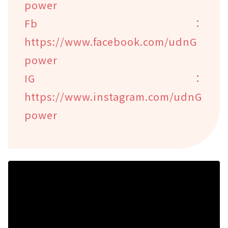
power
Fb：
https://www.facebook.com/udnG
power
IG：
https://www.instagram.com/udnG
power