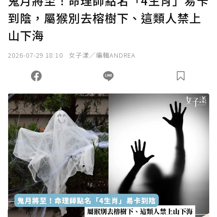
鬼月將至！命理師點名「4生肖」易卡
到陰，屬猴別去榕樹下、這類人禁上
確認送出
山下海
我已詳閱贊助說明，且同意站方的使用條款。
2026-07-29 18:10
女子漾／編輯ANDREA
您當前剩餘 U 利點數：
0
點；前往
購買點數