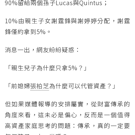
90%留給兩個孫子Lucas與Quintus；
10%由親生子女謝霆鋒與謝婷婷分配，謝霆
鋒僅約拿到5%。
消息一出，網友紛紛疑惑：
「親生兒子為什麼只拿5%？」
「前媳婦
張柏芝
為什麼可以代管資產？」
但如果媒體報導的安排屬實，從財富傳承的
角度來看，這未必是偏心，反而是一個值得
高資產家庭思考的問題：傳承，真的一定要