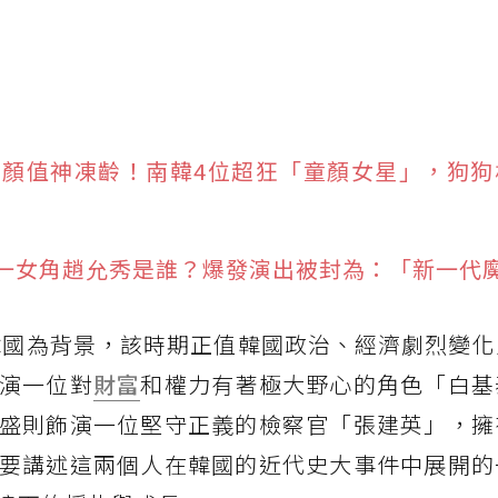
女顏值神凍齡！南韓4位超狂「童顏女星」，狗狗
一女角趙允秀是誰？爆發演出被封為：「新一代
的韓國為背景，該時期正值韓國政治、經濟劇烈變
演一位對
財富
和權力有著極大野心的角色「白基
盛則飾演一位堅守正義的檢察官「張建英」，擁
要講述這兩個人在韓國的近代史大事件中展開的