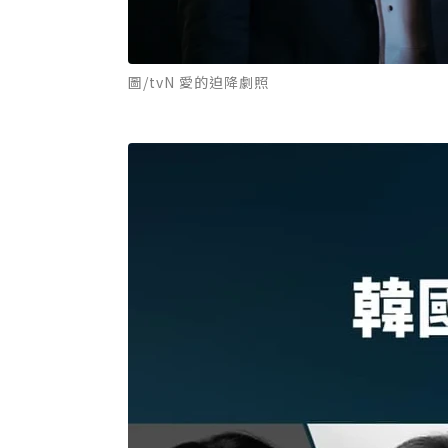
圖/tvN 愛的迫降劇照