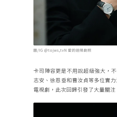
圖/IG @tojws,tvN 愛的迫降劇照
卡司陣容更是不用說超級強大，不
志安、徐恩垂和曹汝貞等多位實力派
電視劇，此次回歸引發了大量關注