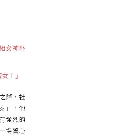
相女神朴
魔女！」
化之際，社
泰」，他
有強烈的
一場驚心