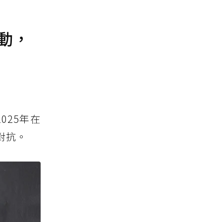
動，
025年在
對抗。