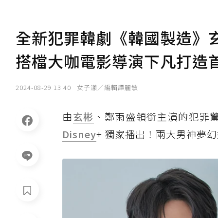
全新犯罪韓劇《韓國製造》
搭檔大咖電影導演下凡打造
2024-08-29 13:40
女子漾／編輯譚麗敏
由
玄彬
、鄭雨盛領銜主演的犯罪
Disney
+ 獨家播出！兩大男神夢