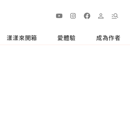
漾漾來開箱
愛體驗
成為作者