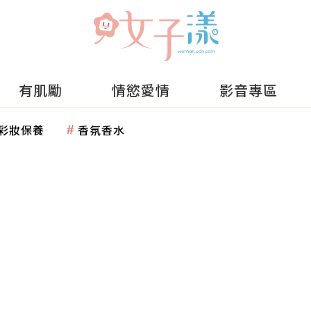
有肌勵
情慾愛情
影音專區
彩妝保養
香氛香水