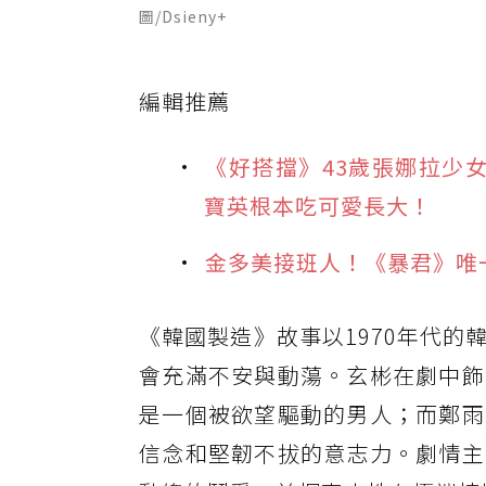
圖/Dsieny+
編輯推薦
《好搭擋》43歲張娜拉少
寶英根本吃可愛長大！
金多美接班人！《暴君》唯
《韓國製造》故事以1970年代
會充滿不安與動蕩。玄彬在劇中飾
是一個被欲望驅動的男人；而鄭雨
信念和堅韌不拔的意志力。劇情主