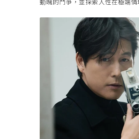
動魄的鬥爭，並探索人性在極端情