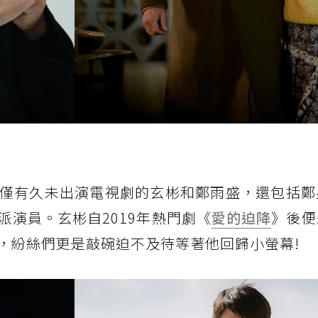
僅有久未出演電視劇的玄彬和鄭雨盛，還包括鄭
演員。玄彬自2019年熱門劇《
愛的迫降
》後便
，紛絲們更是敲碗迫不及待等著他回歸小螢幕!