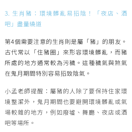
3. 生肖豬：環境髒亂易招陰！「夜店、酒
吧」盡量繞道
第4個需要注意的生肖則是屬「豬」的朋友。
古代常以「住豬圈」來形容環境髒亂，而豬
所處的地方通常較為污穢。這種穢氣與煞氣
在鬼月期間特別容易招致陰氣。
小孟老師提醒：屬豬的人除了要保持住家環
境整潔外，鬼月期間也要避開環境髒亂或氣
場較雜的地方，例如廢墟、舞廳、夜店或酒
吧等場所。