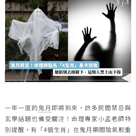
一年一度的
鬼月
即將到來，許多民間禁忌與
玄學話題也備受關注！命理專家小孟老師特
別提醒，有「4個生肖」在鬼月期間陰氣較重