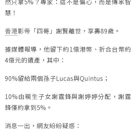
然只拿5%？專家：這不是偏心，而是傳承智
慧！
香港
影帝「四哥」謝賢離世，享壽89歲。
據媒體報導，他留下約1億港幣、折合台幣約
4億元的遺產，其中：
90%留給兩個孫子Lucas與Quintus；
10%由親生子女謝霆鋒與謝婷婷分配，謝霆
鋒僅約拿到5%。
消息一出，網友紛紛疑惑：