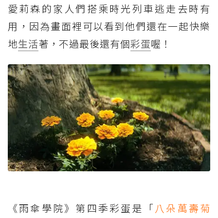
愛莉森的家人們搭乘時光列車逃走去時有
用，因為畫面裡可以看到他們還在一起快樂
地
生活
著，不過最後還有個
彩蛋
喔！
《雨傘學院》第四季彩蛋是「
八朵萬壽菊