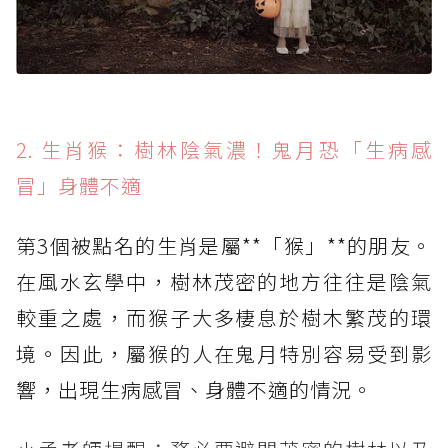
2. 生肖猴：樹林陰氣濃！鬼月恐「生病感
冒」身體不適
第3個被點名的生肖是屬**「猴」**的朋友。
在風水玄學中，樹林茂密的地方往往是陰氣
較重之處，而猴子大多棲息於樹木繁茂的環
境。因此，屬猴的人在鬼月特別容易受到影
響，出現生病感冒、身體不適的情況。