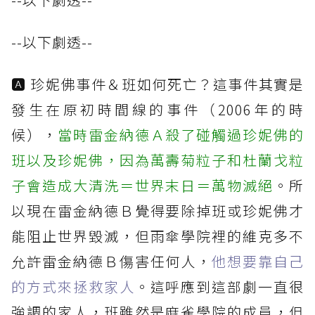
--以下劇透--
🅰 珍妮佛事件＆班如何死亡？這事件其實是
發生在原初時間線的事件（2006年的時
候），
當時雷金納德Ａ殺了碰觸過珍妮佛的
班以及珍妮佛，因為萬壽菊粒子和杜蘭戈粒
子會造成大清洗＝世界末日＝萬物滅絕
。所
以現在雷金納德Ｂ覺得要除掉班或珍妮佛才
能阻止世界毀滅，但雨傘學院裡的維克多不
允許雷金納德Ｂ傷害任何人，
他想要靠自己
的方式來拯救家人
。這呼應到這部劇一直很
強調的家人，班雖然是麻雀學院的成員，但