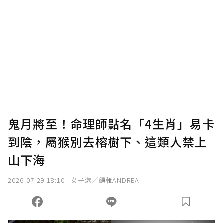
贊助說明
為了鼓勵作者持續創作更好的內容，會員可以
使用「贊助」功能實質回饋給喜愛的作者。可
將您認為適合的點數贈送給作者，一旦使用贊
助點數即不得撤銷，單筆贊助最低點數為30
點，最高點數沒有上限。
U 利點數 1 點 = NTD 1 元。
鬼月將至！命理師點名「4生肖」易卡
到陰，屬猴別去榕樹下、這類人禁上
確認送出
山下海
我已詳閱贊助說明，且同意站方的使用條款。
2026-07-29 18:10
女子漾／編輯ANDREA
您當前剩餘 U 利點數：
0
點；前往
購買點數