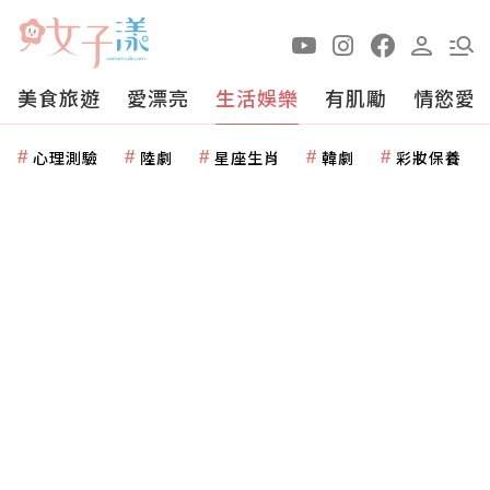
美食旅遊
愛漂亮
生活娛樂
有肌勵
情慾愛
心理測驗
陸劇
星座生肖
韓劇
彩妝保養