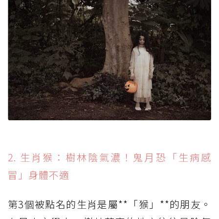
2. 生肖猴：樹林陰氣濃！鬼月恐「生病感
冒」身體不適
第3個被點名的生肖是屬**「猴」**的朋友。