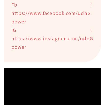
Fb：
https://www.facebook.com/udnG
power
IG：
https://www.instagram.com/udnG
power