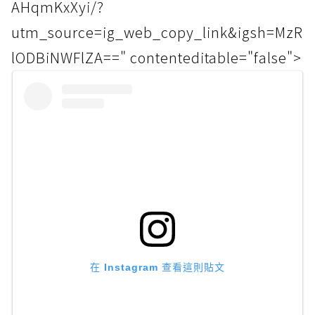
AHqmKxXyi/?
utm_source=ig_web_copy_link&igsh=MzR
lODBiNWFlZA==" contenteditable="false">
在 Instagram 查看這則貼文