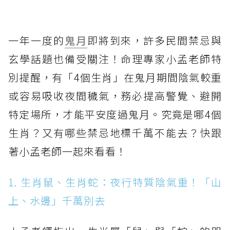
一年一度的
鬼月
即將到來，許多民間禁忌與
玄學話題也備受關注！命理專家小孟老師特
別提醒，有「4個生肖」在鬼月期間陰氣較重
或容易吸收夜間穢氣，務必提高警覺、避開
特定場所，才能平安度過鬼月。究竟是哪4個
生肖？又有哪些禁忌地標千萬不能去？快跟
著小孟老師一起來看看！
1. 生肖鼠、生肖蛇：夜行特質陰氣重！「山
上、水邊」千萬別去