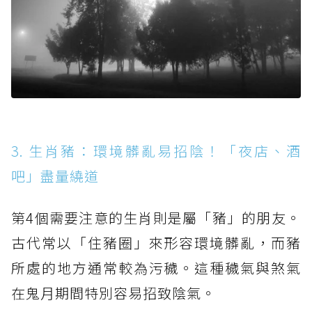
3. 生肖豬：環境髒亂易招陰！「夜店、酒
吧」盡量繞道
第4個需要注意的生肖則是屬「豬」的朋友。
古代常以「住豬圈」來形容環境髒亂，而豬
所處的地方通常較為污穢。這種穢氣與煞氣
在鬼月期間特別容易招致陰氣。