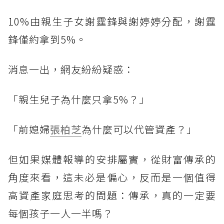
10%由親生子女謝霆鋒與謝婷婷分配，謝霆
鋒僅約拿到5%。
消息一出，網友紛紛疑惑：
「親生兒子為什麼只拿5%？」
「前媳婦
張柏芝
為什麼可以代管資產？」
但如果媒體報導的安排屬實，從財富傳承的
角度來看，這未必是偏心，反而是一個值得
高資產家庭思考的問題：傳承，真的一定要
每個孩子一人一半嗎？