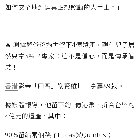
如何安全地到達真正想照顧的人手上。」
------
🔥 謝霆鋒爸爸過世留下4億遺產，親生兒子居
然只拿5%？專家：這不是偏心，而是傳承智
慧！
香港
影帝「四哥」謝賢離世，享壽89歲。
據媒體報導，他留下約1億港幣、折合台幣約
4億元的遺產，其中：
90%留給兩個孫子Lucas與Quintus；