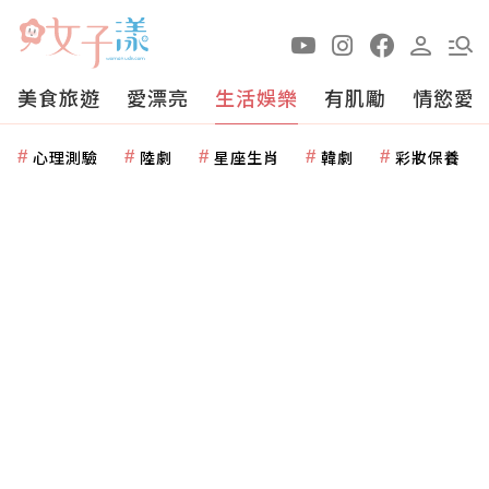
美食旅遊
愛漂亮
生活娛樂
有肌勵
情慾愛
心理測驗
陸劇
星座生肖
韓劇
彩妝保養