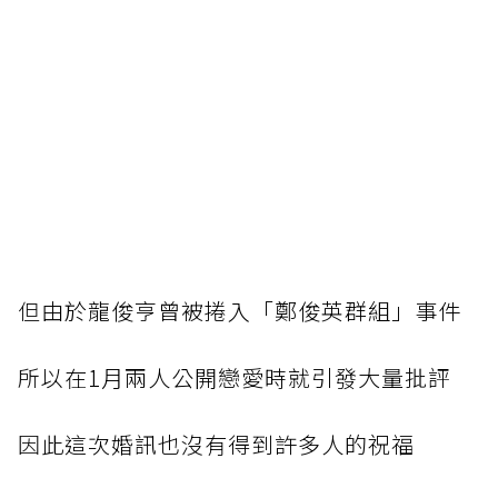
但
由於龍俊亨曾被捲入「鄭俊英群組」事件
所
以在1月兩人公開戀愛時就引發大量批評
因
此這次婚訊也沒有得到許多人的祝福