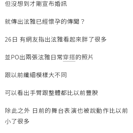
但
沒想到才剛宣布婚訊
就
傳出泫雅已經懷孕的傳聞？
26
日 有網友指出泫雅看起來胖了很多
並P
O出兩張泫雅日常
穿搭
的照片
跟以
前纖細模樣大不同
可以
看出手臂跟整體都比以前豐腴
除此
之外 日前的舞台表演也被說動作比以前
小了很多