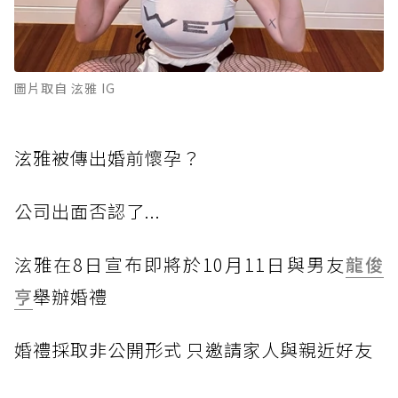
圖片取自 泫雅 IG
泫雅被傳出婚前懷孕？
公司出面否認了...
泫
雅在8日宣布即將於10月11日與男友
龍俊
亨
舉辦婚禮
婚
禮採取非公開形式 只邀請家人與親近好友