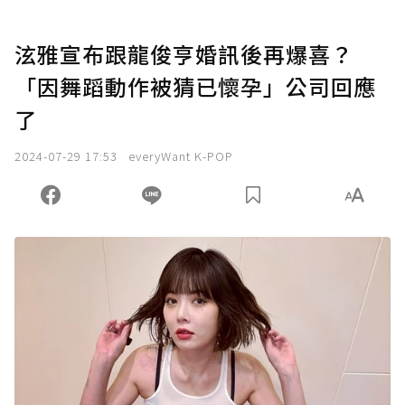
泫雅宣布跟龍俊亨婚訊後再爆喜？
「因舞蹈動作被猜已懷孕」公司回應
了
2024-07-29 17:53
everyWant K-POP