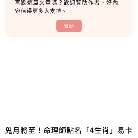
喜歡這篇文章嗎？歡迎贊助作者，好內
容值得更多人支持。
贊助
贊助說明
為了鼓勵作者持續創作更好的內容，會員可以
使用「贊助」功能實質回饋給喜愛的作者。可
將您認為適合的點數贈送給作者，一旦使用贊
助點數即不得撤銷，單筆贊助最低點數為30
點，最高點數沒有上限。
U 利點數 1 點 = NTD 1 元。
鬼月將至！命理師點名「4生肖」易卡