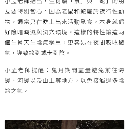
小孟老師指出，生肖屬「鼠」與「蛇」的朋
友要特別當心。因為老鼠和蛇屬於夜行性動
物，通常只在晚上出來活動覓食，本身就偏
好陰暗潮濕與洞穴環境。這樣的特性讓這兩
個生肖天生陰氣稍重，更容易在夜間吸收穢
氣，導致煞到或卡到陰。
小孟老師提醒：鬼月期間盡量避免前往海
邊、河邊以及山上等地方，以免接觸過多陰
煞之氣。