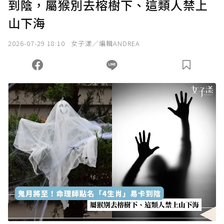
到陰，屬猴別去榕樹下、這類人禁上
確認送出
山下海
我已詳閱贊助說明，且同意站方的使用條款。
2026-07-29 18:10
女子漾／編輯ANDREA
您當前剩餘 U 利點數：
0
點；前往
購買點數