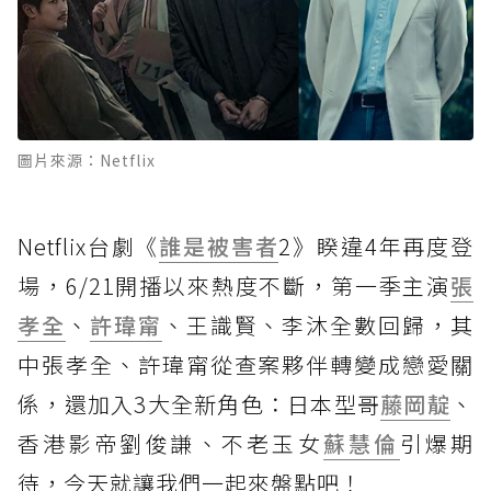
圖片來源：Netflix
Netflix台劇《
誰是被害者
2》睽違4年再度登
場，6/21開播以來熱度不斷，第一季主演
張
孝全
、
許瑋甯
、王識賢、李沐全數回歸，其
中張孝全、許瑋甯從查案夥伴轉變成戀愛關
係，還加入3大全新角色：日本型哥
藤岡靛
、
香港影帝劉俊謙、不老玉女
蘇慧倫
引爆期
待，今天就讓我們一起來盤點吧！