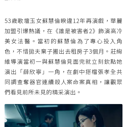
53歲歌壇玉女蘇慧倫睽違12年再演戲，華麗
加盟引爆熱議，在《誰是被害者2》飾演高冷
美女法醫。當初的蘇慧倫為了專心投入角
色，不惜拋夫棄子搬出去租房子3個月。莊絢
維導演當初一與蘇慧倫見面完就立刻欽點她
演出「薛欣寧」一角，在劇中搭檔張孝全共
同調查奪器官連續殺人案命案真相，讓觀眾
們看見前所未見的精采演出。