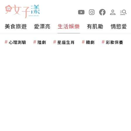
美食旅遊
愛漂亮
生活娛樂
有肌勵
情慾愛
心理測驗
陸劇
星座生肖
韓劇
彩妝保養