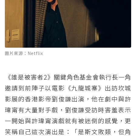
圖片來源：Netflix
《誰是被害者2》關鍵角色基金會執行長一角
邀請到前陣子以電影《九龍城寨》出訪坎城
影展的香港影帝劉俊謙出演，他在劇中與許
瑋甯有大量對手戲，劉俊謙受訪時害羞表示
一開始與許瑋甯演戲就有被迷倒的感覺，更
笑稱自己這次演出是：「是斯文敗類，但角