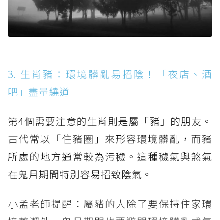
3. 生肖豬：環境髒亂易招陰！「夜店、酒
吧」盡量繞道
第4個需要注意的生肖則是屬「豬」的朋友。
古代常以「住豬圈」來形容環境髒亂，而豬
所處的地方通常較為污穢。這種穢氣與煞氣
在鬼月期間特別容易招致陰氣。
小孟老師提醒：屬豬的人除了要保持住家環