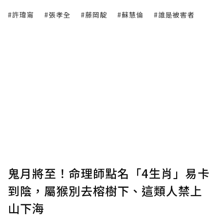
#許瑋甯
#張孝全
#藤岡靛
#蘇慧倫
#誰是被害者
鬼月將至！命理師點名「4生肖」易卡
到陰，屬猴別去榕樹下、這類人禁上
山下海