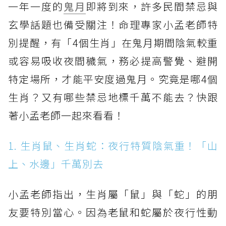
一年一度的
鬼月
即將到來，許多民間禁忌與
玄學話題也備受關注！命理專家小孟老師特
別提醒，有「4個生肖」在鬼月期間陰氣較重
或容易吸收夜間穢氣，務必提高警覺、避開
特定場所，才能平安度過鬼月。究竟是哪4個
生肖？又有哪些禁忌地標千萬不能去？快跟
著小孟老師一起來看看！
1. 生肖鼠、生肖蛇：夜行特質陰氣重！「山
上、水邊」千萬別去
小孟老師指出，生肖屬「鼠」與「蛇」的朋
友要特別當心。因為老鼠和蛇屬於夜行性動