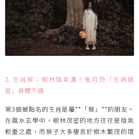
2. 生肖猴：樹林陰氣濃！鬼月恐「生病感
冒」身體不適
第3個被點名的生肖是屬**「猴」**的朋友。
在風水玄學中，樹林茂密的地方往往是陰氣
較重之處，而猴子大多棲息於樹木繁茂的環