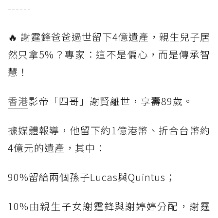
------
🔥 謝霆鋒爸爸過世留下4億遺產，親生兒子居
然只拿5%？專家：這不是偏心，而是傳承智
慧！
香港
影帝「四哥」謝賢離世，享壽89歲。
據媒體報導，他留下約1億港幣、折合台幣約
4億元的遺產，其中：
90%留給兩個孫子Lucas與Quintus；
10%由親生子女謝霆鋒與謝婷婷分配，謝霆