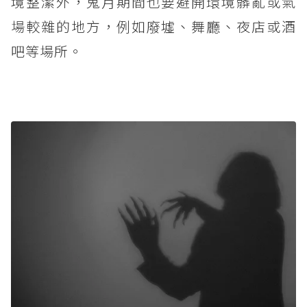
境整潔外，鬼月期間也要避開環境髒亂或氣
場較雜的地方，例如廢墟、舞廳、夜店或酒
吧等場所。