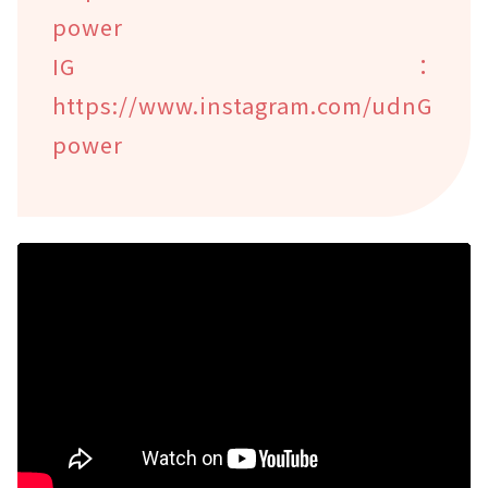
power
IG：
https://www.instagram.com/udnG
power