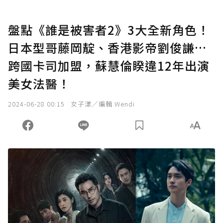
盤點《誰是被害者2》3大全新角色！
日本型哥藤岡靛、香港影帝劉俊謙…
跨國卡司加盟，蘇慧倫睽違12年出演
美女法醫！
2024-06-28 00:15
女子漾／編輯 Wendi