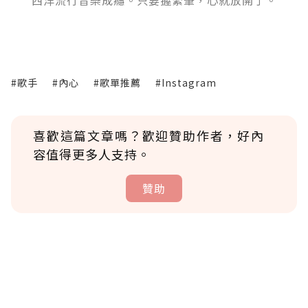
西洋流行音樂成癮。只要握緊筆，心就放開了。
#歌手
#內心
#歌單推薦
#Instagram
喜歡這篇文章嗎？歡迎贊助作者，好內
容值得更多人支持。
贊助
贊助說明