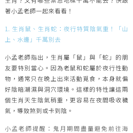
生肖？又有哪些禁忌地標千萬不能去？快跟
著小孟老師一起來看看！
1. 生肖鼠、生肖蛇：夜行特質陰氣重！「山
上、水邊」千萬別去
小孟老師指出，生肖屬「鼠」與「蛇」的朋
友要特別當心。因為老鼠和蛇屬於夜行性動
物，通常只在晚上出來活動覓食，本身就偏
好陰暗潮濕與洞穴環境。這樣的特性讓這兩
個生肖天生陰氣稍重，更容易在夜間吸收穢
氣，導致煞到或卡到陰。
小孟老師提醒：鬼月期間盡量避免前往海