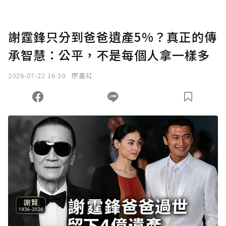
謝霆鋒只分到爸爸遺產5%？真正的傳
承智慧：公平，不是每個人拿一樣多
2026-07-22 16:30
廖嘉紅