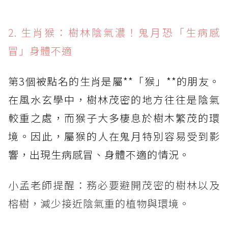
2. 生肖猴：樹林陰氣濃！鬼月恐「生病感
冒」身體不適
第3個被點名的生肖是屬**「猴」**的朋友。
在風水玄學中，樹林茂密的地方往往是陰氣
較重之處，而猴子大多棲息於樹木繁茂的環
境。因此，屬猴的人在鬼月特別容易受到影
響，出現生病感冒、身體不適的情況。
小孟老師提醒：務必要避開茂密的樹林以及
榕樹，減少接近陰氣重的植物與環境。