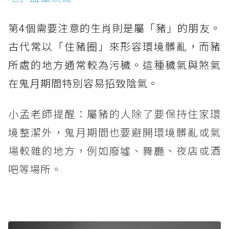
第4個需要注意的生肖則是屬「豬」的朋友。
古代常以「住豬圈」來形容環境髒亂，而豬
所處的地方通常較為污穢。這種穢氣與煞氣
在鬼月期間特別容易招致陰氣。
小孟老師提醒：屬豬的人除了要保持住家環
境整潔外，鬼月期間也要避開環境髒亂或氣
場較雜的地方，例如廢墟、舞廳、夜店或酒
吧等場所。