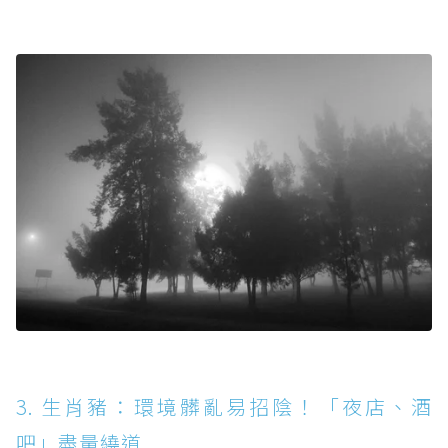
3. 生肖豬：環境髒亂易招陰！「夜店、酒
吧」盡量繞道