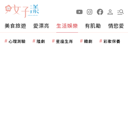
美食旅遊
愛漂亮
生活娛樂
有肌勵
情慾愛
心理測驗
陸劇
星座生肖
韓劇
彩妝保養