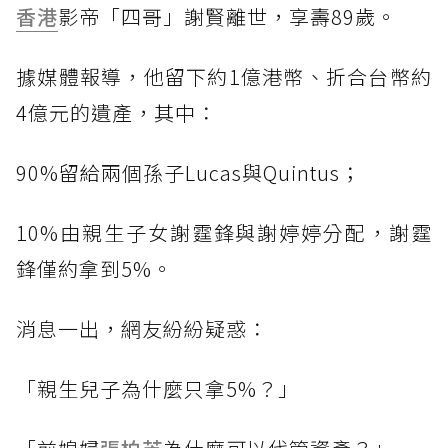
香港
影帝「四哥」謝賢離世，享壽89歲。
據媒體報導，他留下約1億港幣、折合台幣約
4億元的遺產，其中：
90%留給兩個孫子Lucas與Quintus；
10%由親生子女謝霆鋒與謝婷婷分配，謝霆
鋒僅約拿到5%。
消息一出，網友紛紛疑惑：
「親生兒子為什麼只拿5%？」