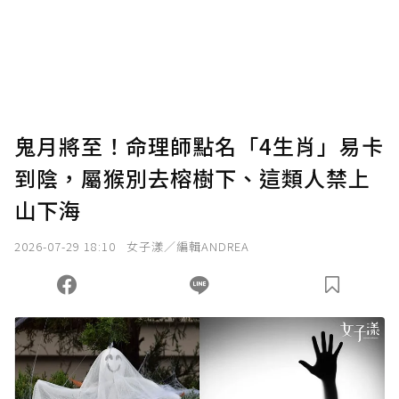
為了鼓勵作者持續創作更好的內容，會員可以
使用「贊助」功能實質回饋給喜愛的作者。可
將您認為適合的點數贈送給作者，一旦使用贊
助點數即不得撤銷，單筆贊助最低點數為30
點，最高點數沒有上限。
U 利點數 1 點 = NTD 1 元。
鬼月將至！命理師點名「4生肖」易卡
到陰，屬猴別去榕樹下、這類人禁上
確認送出
山下海
我已詳閱贊助說明，且同意站方的使用條款。
2026-07-29 18:10
女子漾／編輯ANDREA
您當前剩餘 U 利點數：
0
點；前往
購買點數