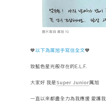
圖片取自 厲旭 IG
💙
以下為厲旭手寫信全文
💙
致藍
色星光般存在的E.L.F.
大家
好 我是
Super Junior
厲旭
一直
以來都盡全力為我應援 愛護我的屋