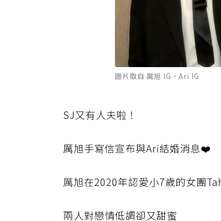
圖片取自 厲旭 IG、Ari IG
SJ又有人夫啦！
厲旭手寫信宣布與Ari結婚消息❤️
厲
旭在2020年認愛小7歲的女團Tahi
兩
人對戀情低調卻又甜蜜