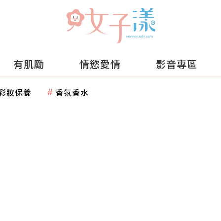
有肌勵
情慾愛情
影音專區
彩妝保養
香氛香水