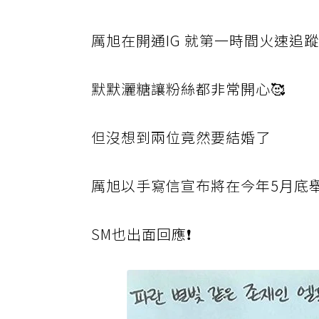
厲
旭在開通IG 就第一時間火速追
默
默灑糖讓粉絲都非常開心🥰
但
沒想到兩位竟然要結婚了
厲
旭以手寫信宣布將在今年5月底舉
S
M也出面回應❗️