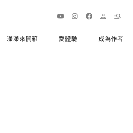
漾漾來開箱
愛體驗
成為作者