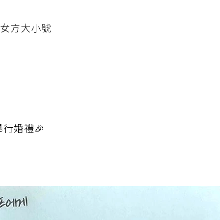
蹤女方大小號
行婚禮🎉