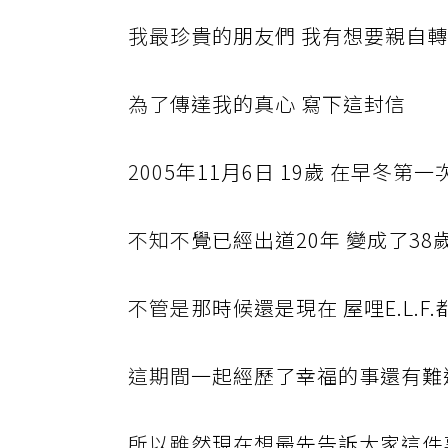
我最
珍貴的朋友們 我有想要親自
為了
傳達我的真心 寫下這封信
200
5年11月6日 19歲 在早冬第一次
不知不
覺已經出道20年 變成了38
不管是
那時候還是現在 屋哩E.L.
這期間
一起經歷了幸福的事還有難
所以雖
然現在想最先告訴大家這件