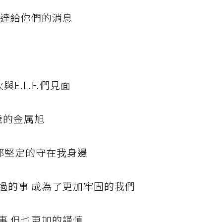
轉達給你們的消息
與E.L.F.們見面
歲的金厲旭
F.都堅定的守在我身邊
過的事 成為了更加牢固的我們
事 但也更加的謹慎