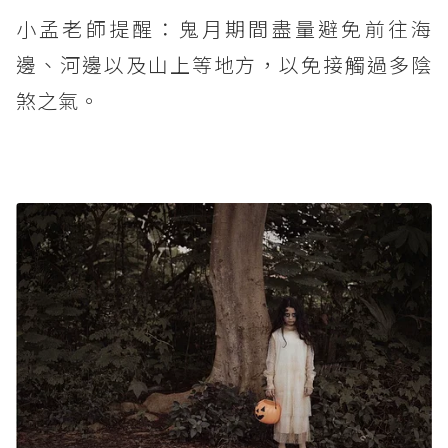
小孟老師提醒：鬼月期間盡量避免前往海
邊、河邊以及山上等地方，以免接觸過多陰
煞之氣。