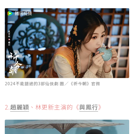
2024不能錯過的3部仙俠劇 圖／《祈今朝》官微
2.
趙麗穎
、林更新主演的《
與鳳行
》