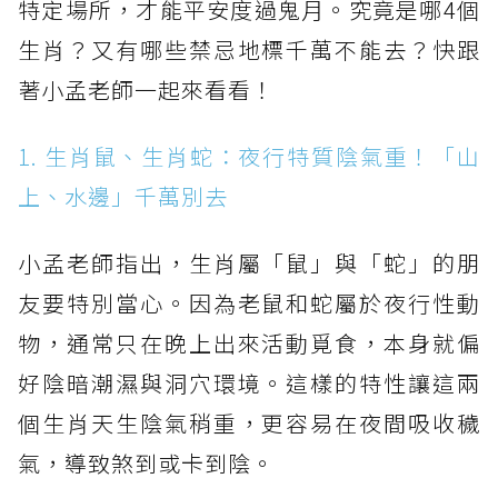
特定場所，才能平安度過鬼月。究竟是哪4個
生肖？又有哪些禁忌地標千萬不能去？快跟
著小孟老師一起來看看！
1. 生肖鼠、生肖蛇：夜行特質陰氣重！「山
上、水邊」千萬別去
小孟老師指出，生肖屬「鼠」與「蛇」的朋
友要特別當心。因為老鼠和蛇屬於夜行性動
物，通常只在晚上出來活動覓食，本身就偏
好陰暗潮濕與洞穴環境。這樣的特性讓這兩
個生肖天生陰氣稍重，更容易在夜間吸收穢
氣，導致煞到或卡到陰。