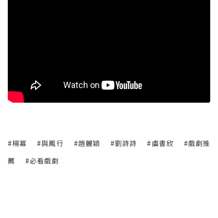
#楊冪
#與鳳行
#趙麗穎
#劉詩詩
#虞書欣
#戲劇推
薦
#必看戲劇