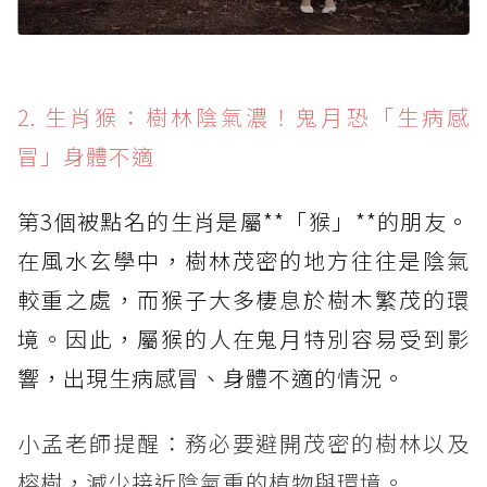
2. 生肖猴：樹林陰氣濃！鬼月恐「生病感
冒」身體不適
第3個被點名的生肖是屬**「猴」**的朋友。
在風水玄學中，樹林茂密的地方往往是陰氣
較重之處，而猴子大多棲息於樹木繁茂的環
境。因此，屬猴的人在鬼月特別容易受到影
響，出現生病感冒、身體不適的情況。
小孟老師提醒：務必要避開茂密的樹林以及
榕樹，減少接近陰氣重的植物與環境。