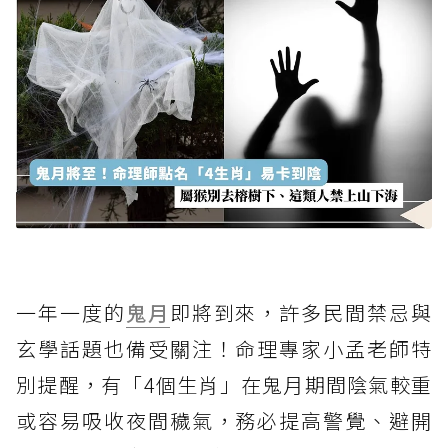
一年一度的
鬼月
即將到來，許多民間禁忌與
玄學話題也備受關注！命理專家小孟老師特
別提醒，有「4個生肖」在鬼月期間陰氣較重
或容易吸收夜間穢氣，務必提高警覺、避開