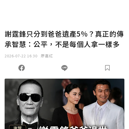
謝霆鋒只分到爸爸遺產5%？真正的傳
承智慧：公平，不是每個人拿一樣多
2026-07-22 16:30
廖嘉紅