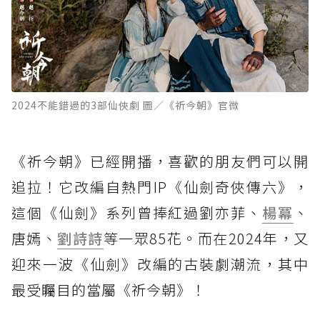
2024不能錯過的3部仙俠劇 圖／《祈今朝》官微
《祈今朝》已經開播，喜歡的朋友們可以開
追拉！它改編自熱門IP《仙劍奇俠傳六》，
這個《仙劍》系列曾捧紅過劉亦菲、
楊冪
、
唐嫣、
劉詩詩
等一眾85花。而在2024年，又
迎來一波《仙劍》改編的古裝劇潮流，其中
最受矚目的當屬《祈今朝》！