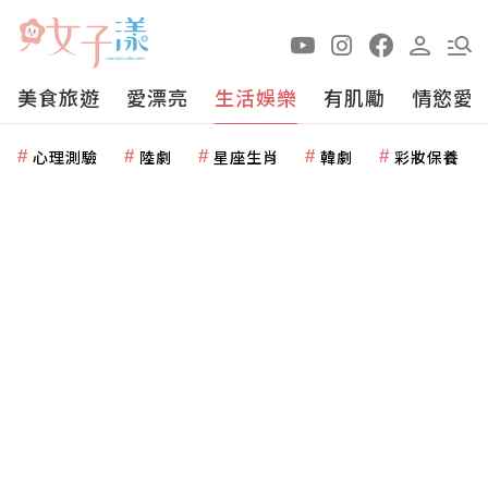
美食旅遊
愛漂亮
生活娛樂
有肌勵
情慾愛
心理測驗
陸劇
星座生肖
韓劇
彩妝保養