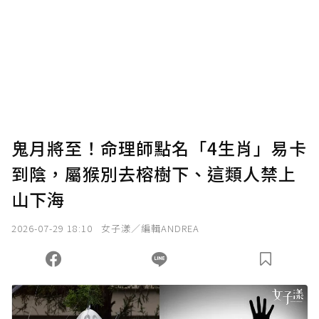
鬼月將至！命理師點名「4生肖」易卡
到陰，屬猴別去榕樹下、這類人禁上
山下海
2026-07-29 18:10
女子漾／編輯ANDREA