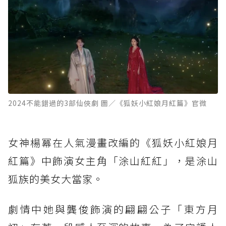
2024不能錯過的3部仙俠劇 圖／《狐妖小紅娘月紅篇》官微
女神楊冪在人氣漫畫改編的《狐妖小紅娘月
紅篇》中飾演女主角「涂山紅紅」，是涂山
狐族的美女大當家。
劇情中她與龔俊飾演的翩翩公子「東方月