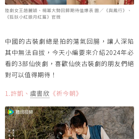
陸劇女王趙麗穎、楊冪大勢回歸期待值爆表 圖／《與鳳行》、
《狐妖小紅娘月紅篇》官微
中國的古裝劇總是拍的蕩氣回腸，讓人深陷
其中無法自拔，今天小編要來介紹2024年必
看的3部仙俠劇，喜歡仙俠古裝劇的朋友們絕
對可以值得期待！
1.許凱、
虞書欣
《祈今朝》