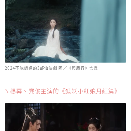
2024不能錯過的3部仙俠劇 圖／《與鳳行》官微
3.楊冪、龔俊主演的《狐妖小紅娘月紅篇》