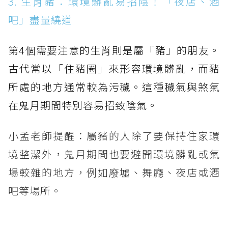
3. 生肖豬：環境髒亂易招陰！「夜店、酒
吧」盡量繞道
第4個需要注意的生肖則是屬「豬」的朋友。
古代常以「住豬圈」來形容環境髒亂，而豬
所處的地方通常較為污穢。這種穢氣與煞氣
在鬼月期間特別容易招致陰氣。
小孟老師提醒：屬豬的人除了要保持住家環
境整潔外，鬼月期間也要避開環境髒亂或氣
場較雜的地方，例如廢墟、舞廳、夜店或酒
吧等場所。