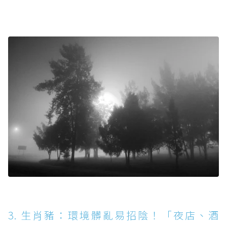
3. 生肖豬：環境髒亂易招陰！「夜店、酒