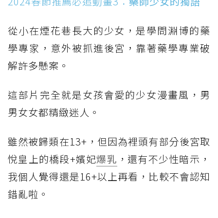
2024春節推薦必追動畫3：
藥師少女的獨語
從小在煙花巷長大的少女，是學問淵博的藥
學專家，意外被抓進後宮，靠著藥學專業破
解許多懸案。
這部片完全就是女孩會愛的少女漫畫風，男
男女女都精緻迷人。
雖然被歸類在13+，但因為裡頭有部分後宮取
悅皇上的橋段+嬪妃
爆乳
，還有不少性暗示，
我個人覺得還是16+以上再看，比較不會認知
錯亂啦。