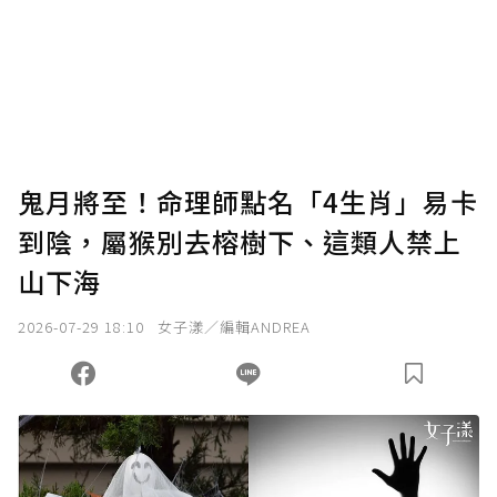
為了鼓勵作者持續創作更好的內容，會員可以
使用「贊助」功能實質回饋給喜愛的作者。可
將您認為適合的點數贈送給作者，一旦使用贊
助點數即不得撤銷，單筆贊助最低點數為30
點，最高點數沒有上限。
U 利點數 1 點 = NTD 1 元。
鬼月將至！命理師點名「4生肖」易卡
到陰，屬猴別去榕樹下、這類人禁上
確認送出
山下海
我已詳閱贊助說明，且同意站方的使用條款。
2026-07-29 18:10
女子漾／編輯ANDREA
您當前剩餘 U 利點數：
0
點；前往
購買點數