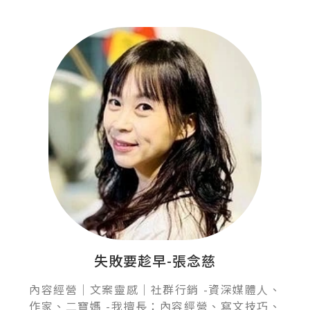
失敗要趁早-張念慈
內容經營｜文案靈感｜社群行銷 -資深媒體人、
作家、二寶媽 -我擅長：內容經營、寫文技巧、