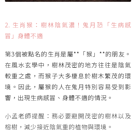
2. 生肖猴：樹林陰氣濃！鬼月恐「生病感
冒」身體不適
第3個被點名的生肖是屬**「猴」**的朋友。
在風水玄學中，樹林茂密的地方往往是陰氣
較重之處，而猴子大多棲息於樹木繁茂的環
境。因此，屬猴的人在鬼月特別容易受到影
響，出現生病感冒、身體不適的情況。
小孟老師提醒：務必要避開茂密的樹林以及
榕樹，減少接近陰氣重的植物與環境。