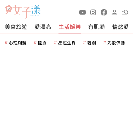
美食旅遊
愛漂亮
生活娛樂
有肌勵
情慾愛
心理測驗
陸劇
星座生肖
韓劇
彩妝保養