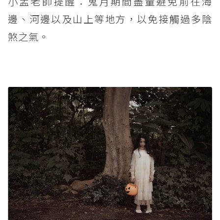
小孟老師提醒：鬼月期間盡量避免前往海
邊、河邊以及山上等地方，以免接觸過多陰
煞之氣。