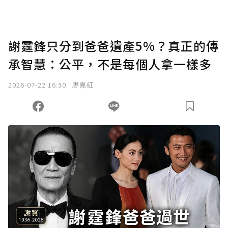
謝霆鋒只分到爸爸遺產5%？真正的傳
承智慧：公平，不是每個人拿一樣多
2026-07-22 16:30
廖嘉紅