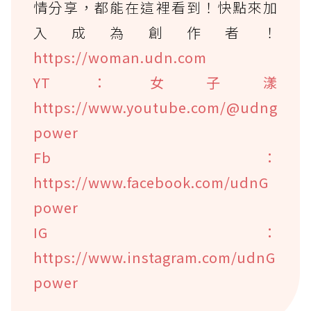
情分享，都能在這裡看到！快點來加
入成為創作者！
https://woman.udn.com
YT：女子漾
https://www.youtube.com/@udng
power
Fb：
https://www.facebook.com/udnG
power
IG：
https://www.instagram.com/udnG
power