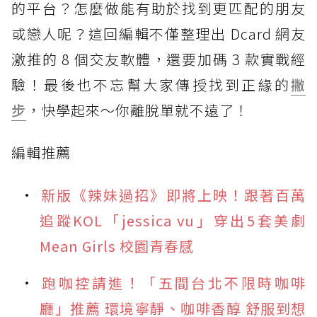
的平台？怎麼做能有助於找到更匹配的朋友
或戀人呢？這回編輯不僅整理出 Dcard 網友
激推的 8 個交友軟體，還要加碼 3 款實戰經
驗！最後也不忘幫大家傳授找到正緣的
撇
步
，快學起來～你離脫單就不遠了！
編輯推薦
新版《辣妹過招》即將上映！跟著百萬
追蹤KOL「jessica vu」穿出5套美劇
Mean Girls 校園青春感
跑咖控請進！「五間台北不限時咖啡
廳」推薦 環境寧靜、咖啡香醇 舒服到想