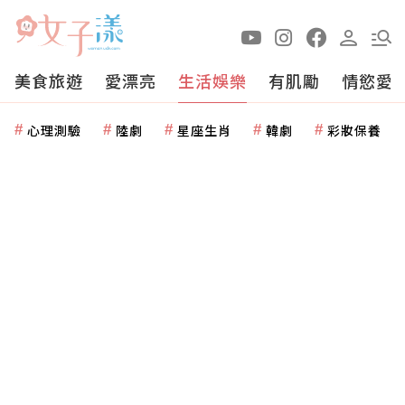
美食旅遊
愛漂亮
生活娛樂
有肌勵
情慾愛
心理測驗
陸劇
星座生肖
韓劇
彩妝保養