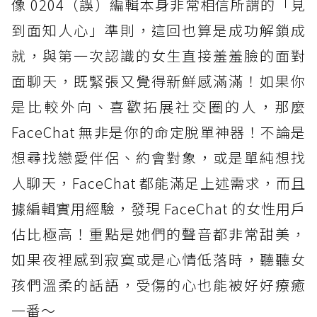
像 0204（誤）編輯本身非常相信所謂的「見
到面知人心」準則，這回也算是成功解鎖成
就，與第一次認識的女生直接羞羞臉的面對
面聊天，既緊張又覺得新鮮感滿滿！如果你
是比較外向、喜歡拓展社交圈的人，那麼
FaceChat 無非是你的命定脫單神器！不論是
想尋找戀愛伴侶、約會對象，或是單純想找
人聊天，FaceChat 都能滿足上述需求，而且
據編輯實用經驗，發現 FaceChat 的女性用戶
佔比極高！重點是她們的聲音都非常甜美，
如果夜裡感到寂寞或是心情低落時，聽聽女
孩們溫柔的話語，受傷的心也能被好好療癒
一番～