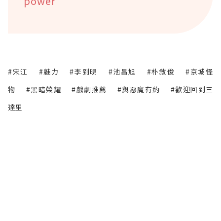
power
#宋江
#魅力
#李到晛
#池昌旭
#朴敘俊
#京城怪
物
#黑暗榮耀
#戲劇推薦
#與惡魔有約
#歡迎回到三
達里