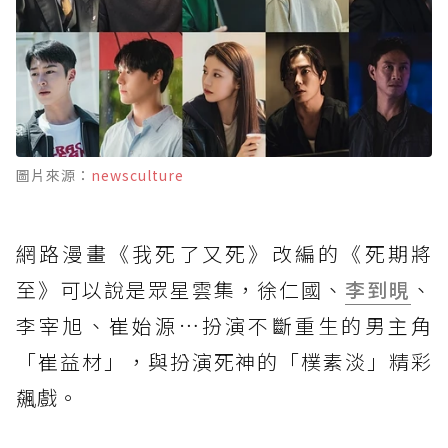
圖片來源：
newsculture
網路漫畫《我死了又死》改編的《死期將
至》可以說是眾星雲集，徐仁國、
李到晛
、
李宰旭、崔始源…扮演不斷重生的男主角
「崔益材」，與扮演死神的「樸素淡」精彩
飆戲。