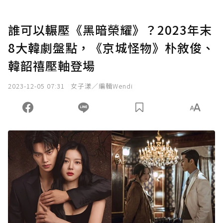
誰可以輾壓《黑暗榮耀》？2023年末
8大韓劇盤點，《京城怪物》朴敘俊、
韓韶禧壓軸登場
2023-12-05 07:31
女子漾／編輯Wendi