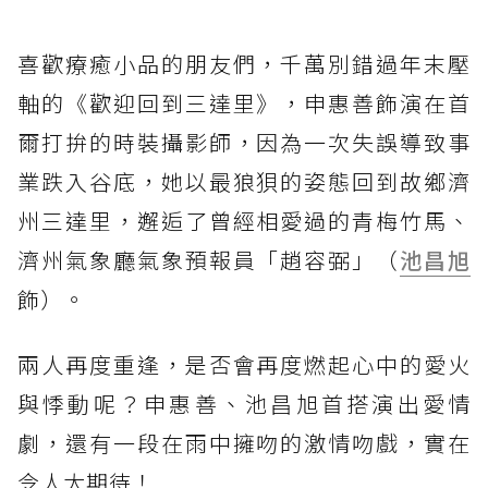
喜歡療癒小品的朋友們，千萬別錯過年末壓
軸的《歡迎回到三達里》，申惠善飾演在首
爾打拚的時裝攝影師，因為一次失誤導致事
業跌入谷底，她以最狼狽的姿態回到故鄉濟
州三達里，邂逅了曾經相愛過的青梅竹馬、
濟州氣象廳氣象預報員「趙容弼」（
池昌旭
飾）。
兩人再度重逢，是否會再度燃起心中的愛火
與悸動呢？申惠善、池昌旭首搭演出愛情
劇，還有一段在雨中擁吻的激情吻戲，實在
令人太期待！