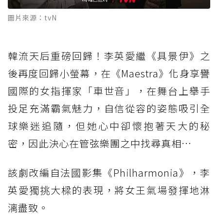
圖片來源：tvN
韓流天后重磅回歸！李英愛繼《具景伊》之
後再度回歸小螢幕，在《Maestra》化身享譽
國際的女指揮家「車世音」，在舞台上舉手
投足充滿霸氣魅力，自信從容的姿態吸引全
球樂迷追隨，但她心中卻懷抱著天大的秘
密，因此決心在管弦樂團之中找尋真相…
該劇改編自法國影集《Philharmonia》，李
英愛獨挑大樑的表現，將女王氣場發揮地淋
漓盡致。