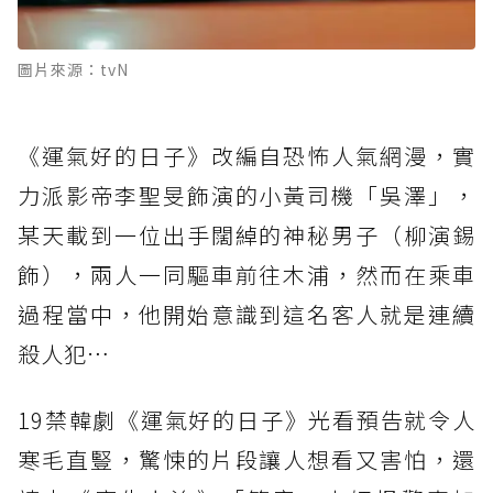
圖片來源：tvN
《運氣好的日子》改編自恐怖人氣網漫，實
力派影帝李聖旻飾演的小黃司機「吳澤」，
某天載到一位出手闊綽的神秘男子（柳演錫
飾），兩人一同驅車前往木浦，然而在乘車
過程當中，他開始意識到這名客人就是連續
殺人犯…
19禁韓劇《運氣好的日子》光看預告就令人
寒毛直豎，驚悚的片段讓人想看又害怕，還