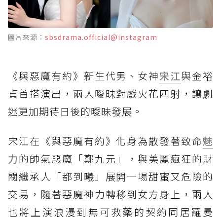
圖片來源：
sbsdrama.official@instagram
《與惡魔有約》新生代男、女神
宋江
與金裕
貞首搭演出，兩人曖昧對戲火花四射，讓劇
迷更加期待日後的曖昧發展。
宋江在《與惡魔有約》化身為散發著致命
魅
力
的帥氣惡魔「鄭九元」，與美麗瘋狂的財
閥繼承人「都到曦」展開一場甜蜜又危險的
交易，隨著惡魔神力轉移到女方身上，兩人
也將上演浪漫到無可救藥的契約同居羅曼