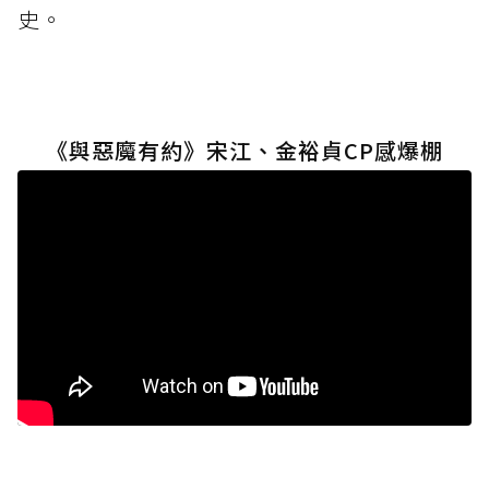
史。
《與惡魔有約》宋江、金裕貞CP感爆棚