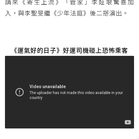
請來《寄生上流》「管家」李姃垠驚喜加
入，與李聖旻繼《少年法庭》後二搭演出。
《運氣好的日子》好運司機碰上恐怖乘客