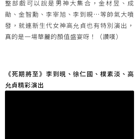
整部戲可以說是男神大集合，金材昱、成
勛、金智勳、李宰旭、李到晛…等帥氣大噴
發，就連新生代女神高允貞也有特別演出，
真的是一場華麗的顏值盛宴呀！（讚嘆）
《死期將至》李到晛、徐仁國、樸素淡、高
允貞精彩演出