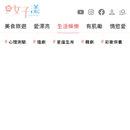
美食旅遊
愛漂亮
生活娛樂
有肌勵
情慾愛
心理測驗
陸劇
星座生肖
韓劇
彩妝保養