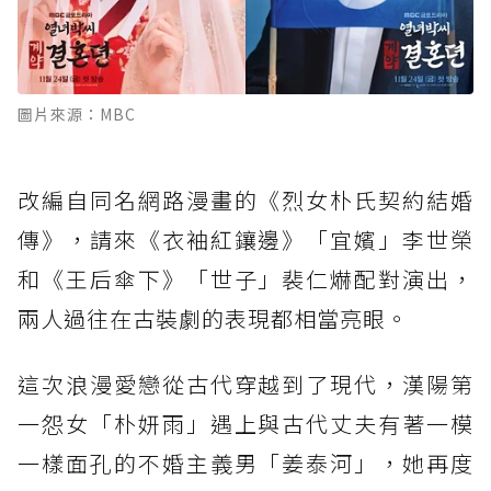
圖片來源：MBC
改編自同名網路漫畫的《烈女朴氏契約結婚
傳》，請來《衣袖紅鑲邊》「宜嬪」李世榮
和《王后傘下》「世子」裴仁爀配對演出，
兩人過往在古裝劇的表現都相當亮眼。
這次浪漫愛戀從古代穿越到了現代，漢陽第
一怨女「朴妍雨」遇上與古代丈夫有著一模
一樣面孔的不婚主義男「姜泰河」，她再度