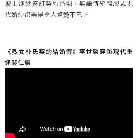
披上嫁紗簽訂契約婚姻，無論傳統韓服或現
代婚紗都美得令人驚艷不已。
《烈女朴氏契約結婚傳》李世榮穿越現代重
逢裴仁爀