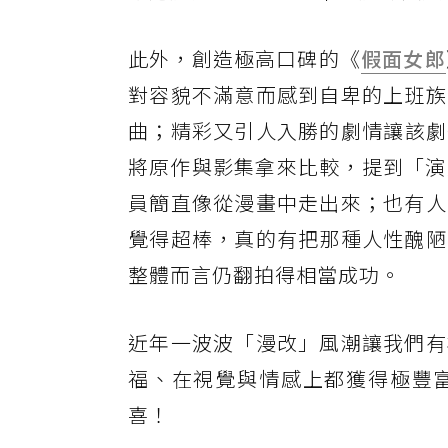
此外，創造極高口碑的《
假面女郎
對容貌不滿意而感到自卑的上班族
曲；精彩又引人入勝的劇情讓該劇一
將原作與影集拿來比較，提到「演
員簡直像從漫畫中走出來；也有人
覺得超棒，真的有把那種人性醜陋
整體而言仍翻拍得相當成功。
近年一波波「漫改」風潮讓我們有
福、在視覺與情感上都獲得極豐
喜！