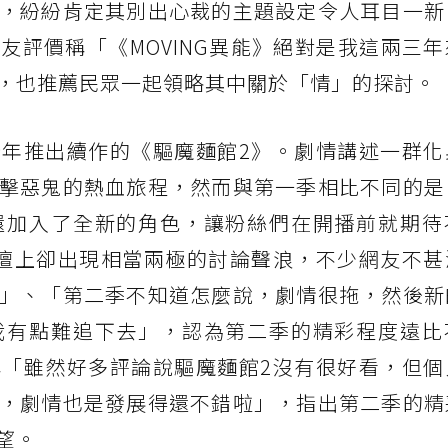
，紛紛肯定其別出心裁的主題設定令人耳目一新
友評價稱「《MOVING異能》絕對是我這兩三
，也推薦民眾一起領略其中關於「情」的探討。
年推出續作的《驅魔麵館2》。劇情講述一群化
擊惡鬼的熱血旅程，然而與第一季相比不同的是
還加入了全新的角色，讓粉絲們在開播前就期待
壇上卻出現相當兩極的討論聲浪，不少網友不甚
」、「第二季不知道怎麼說，劇情很拖，然後新
我有點難追下去」，認為第二季的精彩程度遠比
「雖然好多評論說驅魔麵館2沒有很好看，但個
，劇情也是發展得還不錯啦」，指出第二季的精
望。