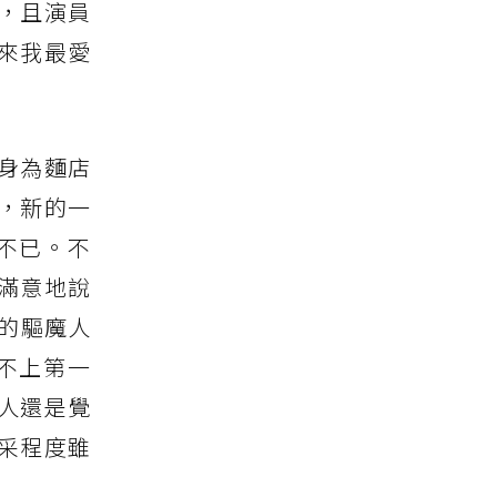
，且演員
年來我最愛
身為麵店
，新的一
不已。不
滿意地說
的驅魔人
不上第一
人還是覺
采程度雖