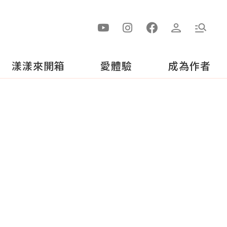
漾漾來開箱
愛體驗
成為作者