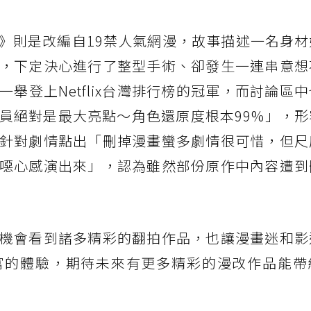
》則是改編自19禁人氣網漫，故事描述一名身
，下定決心進行了整型手術、卻發生一連串意想
舉登上Netflix台灣排行榜的冠軍，而討論區
員絕對是最大亮點～角色還原度根本99%」，形
針對劇情點出「刪掉漫畫蠻多劇情很可惜，但尺
噁心感演出來」，認為雖然部份原作中內容遭到
機會看到諸多精彩的翻拍作品，也讓漫畫迷和影
富的體驗，期待未來有更多精彩的漫改作品能帶