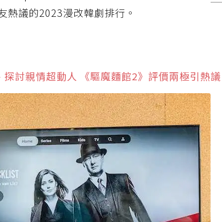
熱議的2023漫改韓劇排行。
清新、探討親情超動人 《驅魔麵館2》評價兩極引熱議