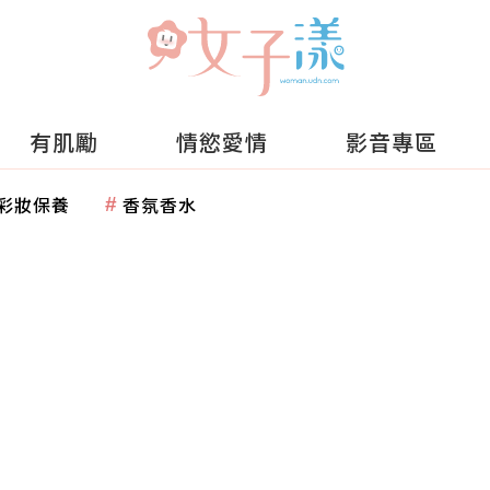
有肌勵
情慾愛情
影音專區
彩妝保養
香氛香水