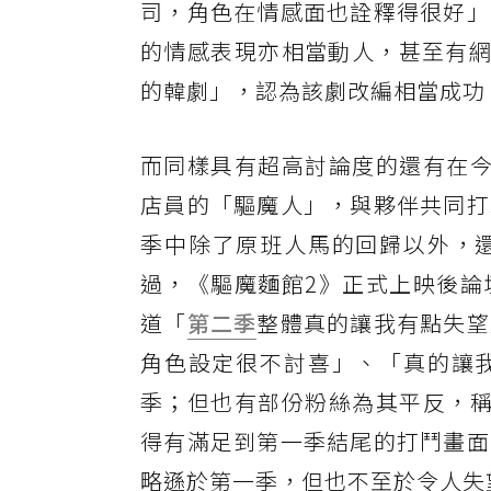
司，角色在情感面也詮釋得很好」
的情感表現亦相當動人，甚至有網
的韓劇」，認為該劇改編相當成功
而同樣具有超高討論度的還有在今
店員的「驅魔人」，與夥伴共同打
季中除了原班人馬的回歸以外，
過，《驅魔麵館2》正式上映後論
道「
第二季
整體真的讓我有點失望
角色設定很不討喜」、「真的讓
季；但也有部份粉絲為其平反，稱
得有滿足到第一季結尾的打鬥畫面
略遜於第一季，但也不至於令人失