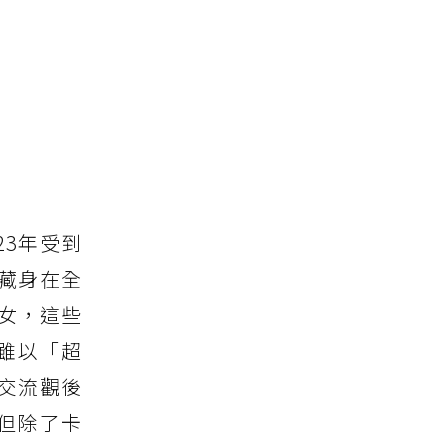
23年受到
藏身在全
女，這些
》雖以「超
交流觀後
但除了卡