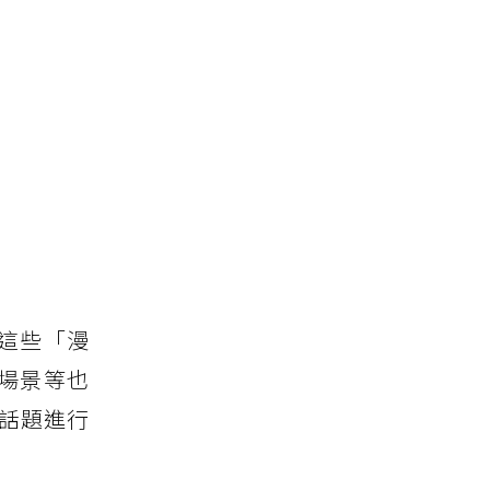
這些「漫
場景等也
關話題進行