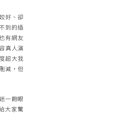
材姣好、卻
不到的插
中也有網友
容真人演
度超大我
刪減，但
迷一飽眼
給大家驚