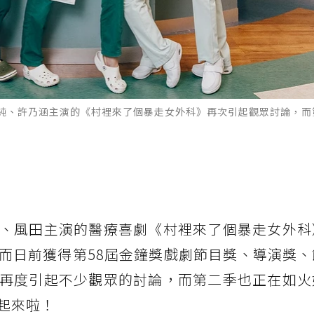
純、許乃涵主演的《村裡來了個暴走女外科》再次引起觀眾討論，而
》
、風田主演的醫療喜劇《村裡來了個暴走女外科
而日前獲得第58屆金鐘獎戲劇節目獎、導演獎、
再度引起不少觀眾的討論，而第二季也正在如火
起來啦！