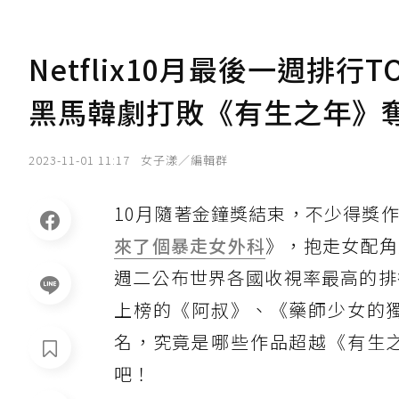
Netflix10月最後一週排行
黑馬韓劇打敗《有生之年》
2023-11-01 11:17
女子漾／編輯群
10月隨著金鐘獎結束，不少得獎
來了個暴走女外科
》，抱走女配角
週二公布世界各國收視率最高的排
上榜的《阿叔》、《藥師少女的
名，究竟是哪些作品超越《有生
吧！