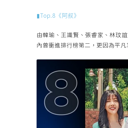
▮Top.8《阿叔》
由韓瑜、王識賢、張睿家、林玟誼
內曾衝進排行榜第二，更因為平凡