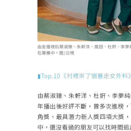
由金鐘視后蔡淑臻、朱軒洋、風田、杜姸、李夢
在籌備中。圖/公視
▮Top.10《村裡來了個暴走女外科
由蔡淑臻、朱軒洋、杜姸、李夢純
年播出後好評不斷，曾多次進榜，
角獎、最具潛力新人獎四項大獎，
中，還沒看過的朋友可以找時間追