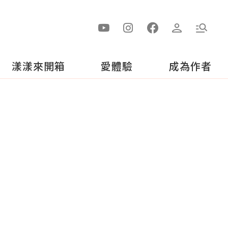
漾漾來開箱
愛體驗
成為作者