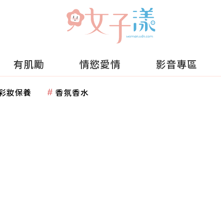
有肌勵
情慾愛情
影音專區
彩妝保養
香氛香水