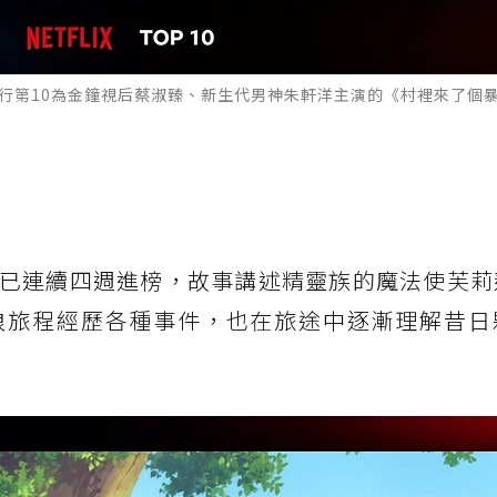
電視類排行第10為金鐘視后蔡淑臻、新生代男神朱軒洋主演的《村裡來了個
已連續四週進榜，故事講述精靈族的魔法使芙莉
浪旅程經歷各種事件，也在旅途中逐漸理解昔日