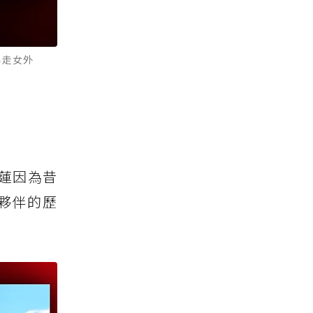
暴走女外
蓮因為昔
夥伴的歷