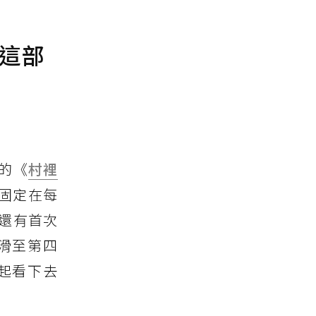
 這部
的《
村裡
x固定在每
還有首次
滑至第四
起看下去