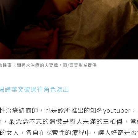
飾演性事卡關尋求治療的夫妻檔。圖/壹壹影業提供
-楊謹華突破過往角色演出
治療諮商師，也是診所推出的知名youtuber
她，最念念不忘的遺憾是戀人未滿的王柏傑，當
的女人，各自在探索性的療程中，讓人好奇是否