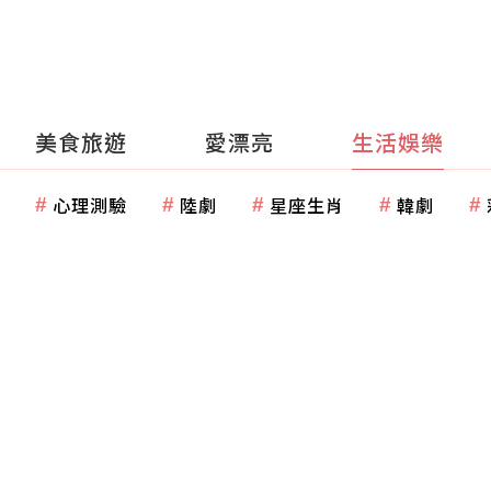
美食旅遊
愛漂亮
生活娛樂
心理測驗
陸劇
星座生肖
韓劇