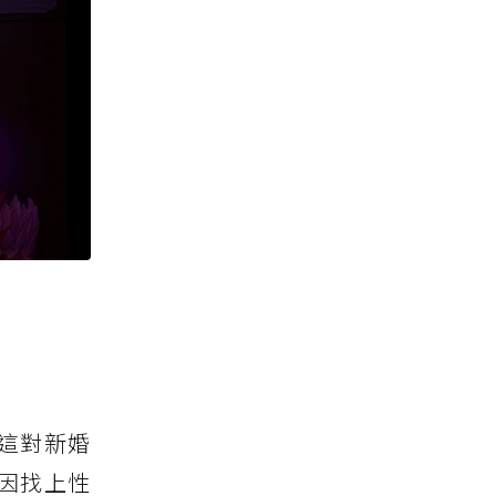
寧這對新婚
原因找上性