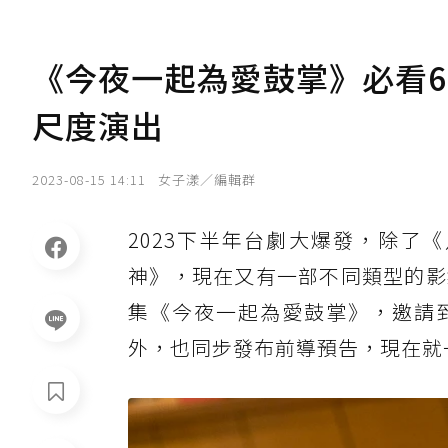
《今夜一起為愛鼓掌》必看6
尺度演出
2023-08-15 14:11
女子漾／編輯群
2023下半年台劇大爆發，除了
神》，現在又有一部不同類型的影
集《今夜一起為愛鼓掌》，邀請
外，也同步發布前導預告，現在就