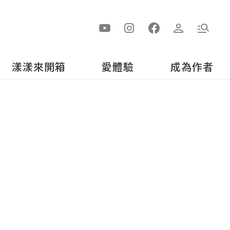
漾漾來開箱
愛體驗
成為作者