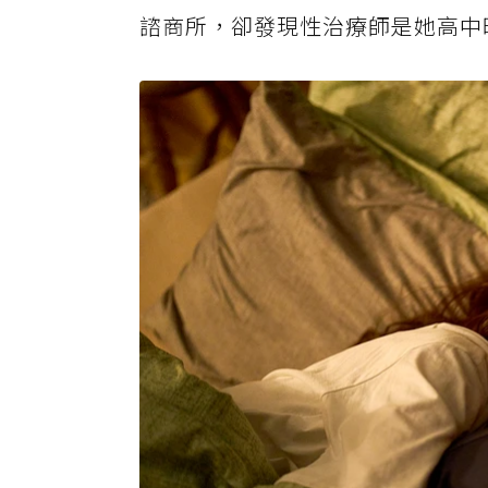
諮商所，卻發現性治療師是她高中