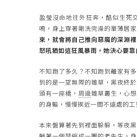
盈瑩沒命地往外狂奔，酷似生死
鳴，身上穿著剛洗完澡的單薄居家
來，就會將自己推向惡魔的深淵裡
怒吼猶如這狂風暴雨，她決心要靠
不知跑了多久？不知跑到離家有多
到的是一望無際的雜草，黑夜終於
頭有一座橋，
周邊
雜草叢生，心想
的身軀，慢慢挨近一間不遠處的工
本來盤算著先到裡面躲躲，等夜黑
躺著一個瑟縮成一團的老先生，身