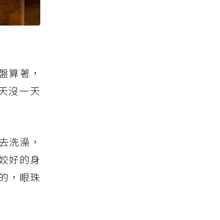
盤算著，
天沒一天
去洗澡，
姣好的身
的，眼珠