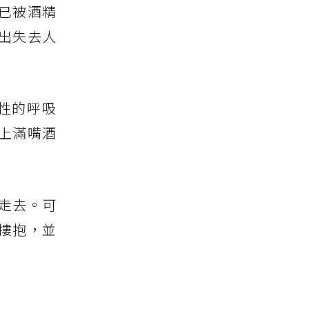
已被酒精
出失去人
性的呼吸
上滿嘴酒
走去。可
摟抱，並