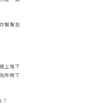
妳幫幫我
橋上推下
為昨晚下
去？