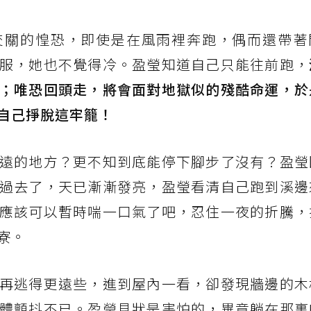
交關的惶恐，即使是在風雨裡奔跑，偶而還帶著
服，她也不覺得冷。盈瑩知道自己只能往前跑，
；唯恐回頭走，將會面對地獄似的殘酷命運，於
自己掙脫這牢籠！
遠的地方？更不知到底能停下腳步了沒有？盈瑩
過去了，天已漸漸發亮，盈瑩看清自己跑到溪邊
應該可以暫時喘一口氣了吧，忍住一夜的折騰，
寮。
再逃得更遠些，進到屋內一看，卻發現牆邊的木
體顫抖不已。盈瑩見狀是害怕的，畢竟躺在那裏