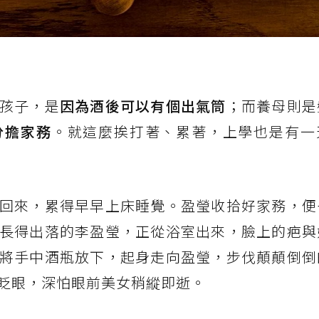
孩子，是
因為酒後可以有個出氣筒
；而養母則是
分擔家務
。就這麼挨打著、累著，上學也是有一
回來，累得早早上床睡覺。盈瑩收拾好家務，便
長得出落的李盈瑩，正從浴室出來，臉上的疤與
將手中酒瓶放下，起身走向盈瑩，步伐顛顛倒倒
眨眼，深怕眼前美女稍縱即逝。