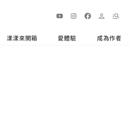
漾漾來開箱
愛體驗
成為作者