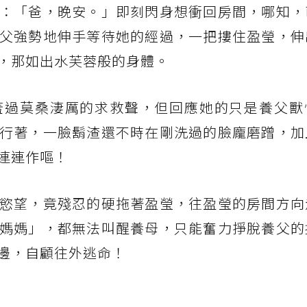
：「爸，晚安。」即刻閃身想衝回房間，哪知，
父強勢地伸手等待她的經過，一把摟住盈瑩，伸
，那如出水芙蓉般的身體。
蓋過莫桑淒厲的求救聲，但回應她的只是養父獸
行著，一臉鬍渣還不時在剛洗過的臉龐磨蹭，加
連連作嘔！
慾望，竟殘忍的硬拖著盈瑩，往盈瑩的房間方向
媽媽」，都無法叫醒養母，只能奮力掙脫養父的
邊，自顧往外逃命！