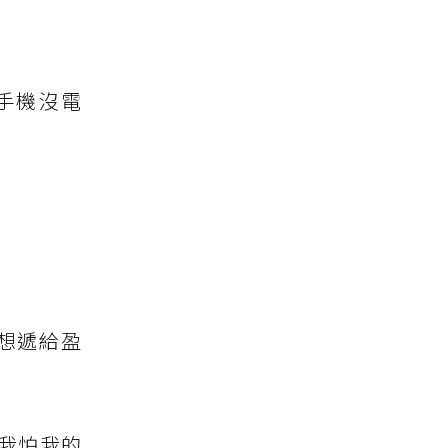
手機沒電
想遞給盈
我怕我的