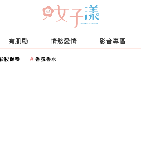
有肌勵
情慾愛情
影音專區
彩妝保養
香氛香水