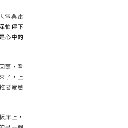
閃電與雷
深怕停下
是心中的
回頭，看
來了，上
拖著疲憊
板床上，
的是一個