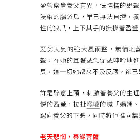
盈瑩察覺養父有異，怯懦懦的說聲
浸染的腦袋瓜，早已無法自控，養
性的狼爪，上下其手的撫摸著盈瑩
惡劣天氣的強大風雨聲，無情地
聲，在她的耳鬢或急促或呻吟地進
臭，這一切她都來不及反應，卻已
許是醉意上頭，刺激著養父的生理
憐的盈瑩，拉扯
喉嚨
的喊「媽媽、
踢向養父的下體，同時將他推向牆
老天悲憫，善緣菩薩