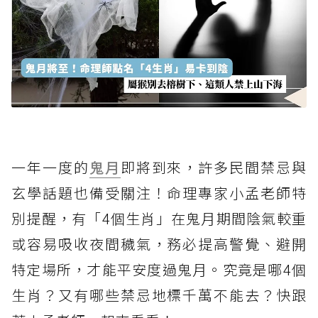
一年一度的
鬼月
即將到來，許多民間禁忌與
玄學話題也備受關注！命理專家小孟老師特
別提醒，有「4個生肖」在鬼月期間陰氣較重
或容易吸收夜間穢氣，務必提高警覺、避開
特定場所，才能平安度過鬼月。究竟是哪4個
生肖？又有哪些禁忌地標千萬不能去？快跟