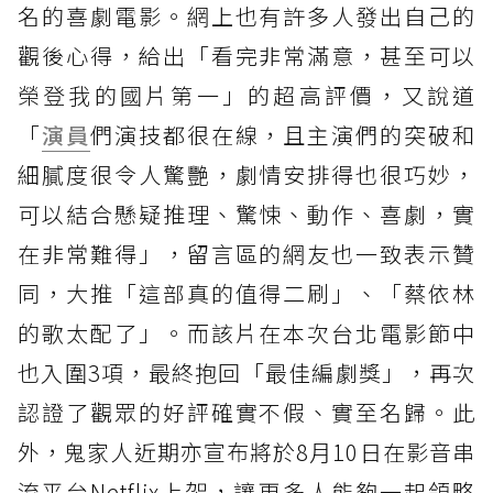
名的喜劇電影。網上也有許多人發出自己的
觀後心得，給出「看完非常滿意，甚至可以
榮登我的國片第一」的超高評價，又說道
「
演員
們演技都很在線，且主演們的突破和
細膩度很令人驚艷，劇情安排得也很巧妙，
可以結合懸疑推理、驚悚、動作、喜劇，實
在非常難得」，留言區的網友也一致表示贊
同，大推「這部真的值得二刷」、「蔡依林
的歌太配了」。而該片在本次台北電影節中
也入圍3項，最終抱回「最佳編劇獎」，再次
認證了觀眾的好評確實不假、實至名歸。此
外，鬼家人近期亦宣布將於8月10日在影音串
流平台Netflix上架，讓更多人能夠一起領略