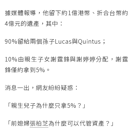
據媒體報導，他留下約1億港幣、折合台幣約
4億元的遺產，其中：
90%留給兩個孫子Lucas與Quintus；
10%由親生子女謝霆鋒與謝婷婷分配，謝霆
鋒僅約拿到5%。
消息一出，網友紛紛疑惑：
「親生兒子為什麼只拿5%？」
「前媳婦
張柏芝
為什麼可以代管資產？」