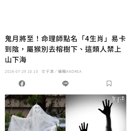
鬼月將至！命理師點名「4生肖」易卡
到陰，屬猴別去榕樹下、這類人禁上
山下海
2026-07-29 18:10
女子漾／編輯ANDREA