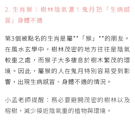
2. 生肖猴：樹林陰氣濃！鬼月恐「生病感
冒」身體不適
第3個被點名的生肖是屬**「猴」**的朋友。
在風水玄學中，樹林茂密的地方往往是陰氣
較重之處，而猴子大多棲息於樹木繁茂的環
境。因此，屬猴的人在鬼月特別容易受到影
響，出現生病感冒、身體不適的情況。
小孟老師提醒：務必要避開茂密的樹林以及
榕樹，減少接近陰氣重的植物與環境。