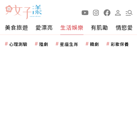
美食旅遊
愛漂亮
生活娛樂
有肌勵
情慾愛
心理測驗
陸劇
星座生肖
韓劇
彩妝保養