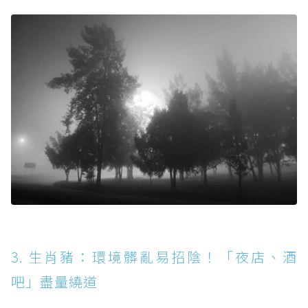
3. 生肖豬：環境髒亂易招陰！「夜店、酒
吧」盡量繞道