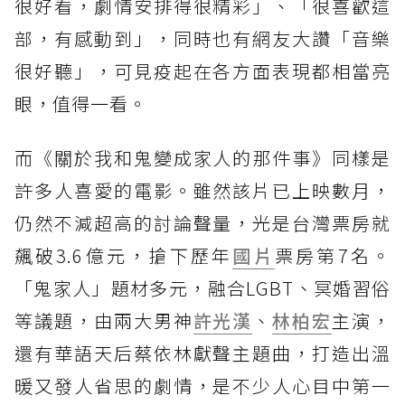
很好看，劇情安排得很精彩」、「很喜歡這
部，有感動到」，同時也有網友大讚「音樂
很好聽」，可見疫起在各方面表現都相當亮
眼，值得一看。
而《關於我和鬼變成家人的那件事》同樣是
許多人喜愛的電影。雖然該片已上映數月，
仍然不減超高的討論聲量，光是台灣票房就
飆破3.6億元，搶下歷年
國片
票房第7名。
「鬼家人」題材多元，融合LGBT、冥婚習俗
等議題，由兩大男神
許光漢
、
林柏宏
主演，
還有華語天后蔡依林獻聲主題曲，打造出溫
暖又發人省思的劇情，是不少人心目中第一