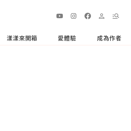
漾漾來開箱
愛體驗
成為作者