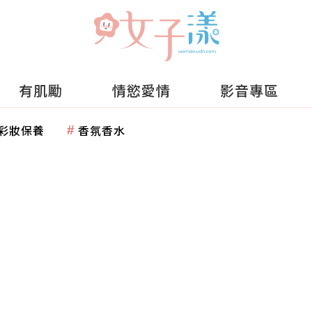
有肌勵
情慾愛情
影音專區
彩妝保養
香氛香水