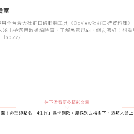
實驗室
實驗室使用全台最大社群口碑聆聽工具《OpView社群口碑資料庫
入淺出帶您用數據讀時事，了解民意風向、網友喜好！想看
-lab.cc/
往下滑看更多精彩文章
將至！命理師點名「4生肖」易卡到陰，屬猴別去榕樹下、這類人禁上