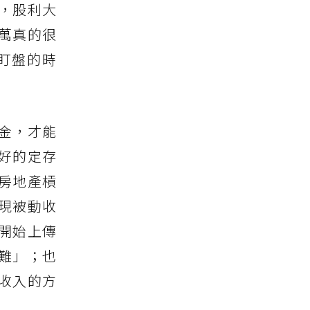
，股利大
2萬真的很
盯盤的時
金，才能
好的定存
房地產槓
現被動收
開始上傳
難」；也
動收入的方