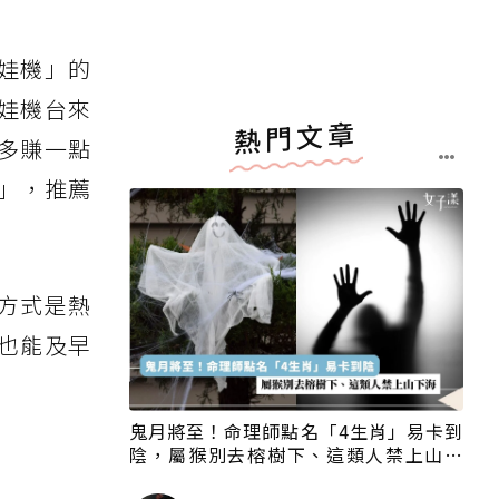
娃機」的
娃機台來
熱門文章
多賺一點
」，推薦
方式是熱
也能及早
鬼月將至！命理師點名「4生肖」易卡到
陰，屬猴別去榕樹下、這類人禁上山下
海