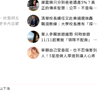
謝霆鋒只分到爸爸遺產5%？真
正的傳承智慧：公平，不是每個
人拿一樣多
》，統整網友
清華校長續任又赴美遴選挨轟
更多內容歡
職涯教練：大學校長應有「探
索」職涯權利嗎？
單人參團旅遊趨勢 何時旅遊
11/11起實施「領隊不配房」 落
單更免收單房差
寧願自己受委屈，也不忍傷害別
人！5星座做人厚道到讓人心疼
山下海