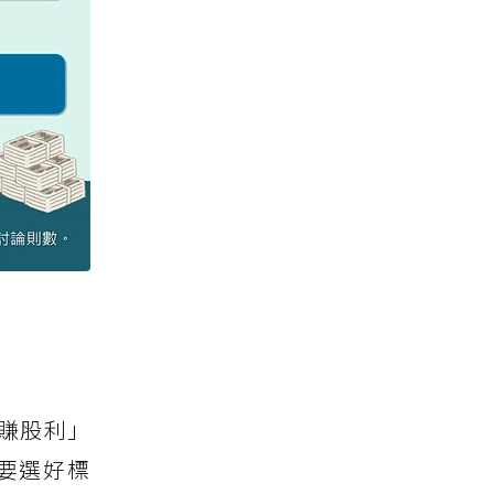
賺股利」
要選好標