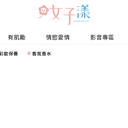
有肌勵
情慾愛情
影音專區
彩妝保養
香氛香水