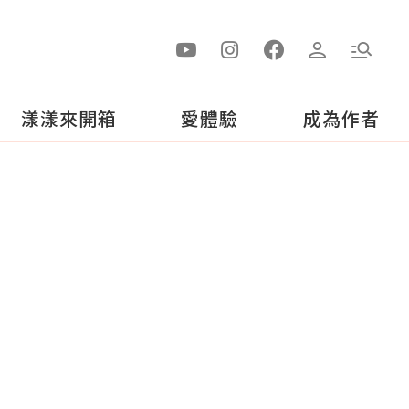
漾漾來開箱
愛體驗
成為作者