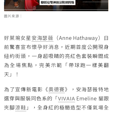
圖片來源：
好萊塢女星
安海瑟薇
（Anne Hathaway）日
前驚喜宣布懷孕好消息，近期首度公開現身
紐約街頭，一身超吸睛的亮紅色套裝瞬間成
為全場焦點，完美示範「帶球跑一樣美翻
天」！
為了宣傳新電影《
奧德賽
》，安海瑟薇特地
選穿與服裝同色系的「
VIVAIA
Emeline 貓跟
夾腳
涼鞋
」，全身紅的極簡造型不僅氣場全