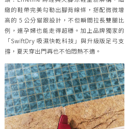
緻的鞋帶完美勾勒出腳背線條，搭配微微增
高的 5 公分貓跟設計，不但瞬間拉長雙腿比
例，連孕婦也能走得超穩。加上品牌獨家的
「SwiftDry 吸濕快乾科技」與升級版足弓支
撐，夏天穿出門再也不怕悶熱不適。