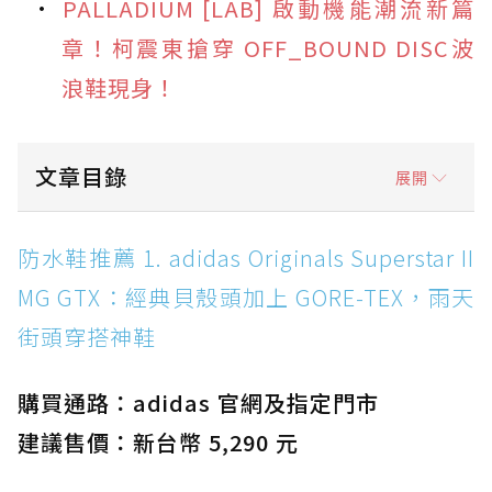
PALLADIUM [LAB] 啟動機能潮流新篇
章！柯震東搶穿 OFF_BOUND DISC波
浪鞋現身！
文章目錄
展開
防水鞋推薦 1. adidas Originals Superstar II
防水鞋推薦 1. adidas Originals Superstar II
MG GTX：經典貝殼頭加上 GORE-TEX，雨天街
MG GTX：經典貝殼頭加上 GORE-TEX，雨天
頭穿搭神鞋
街頭穿搭神鞋
防水鞋推薦 2. New Balance Hierro v9 GORE-
TEX：黃金大底加持，最帥山系越野防水跑鞋
購買通路：adidas 官網及指定門市
防水鞋推薦 3. Nike Dunk Low GORE-TEX：
經典 Dunk 輪廓加上防水科技，雨天穿搭帥度不
建議售價：新台幣 5,290 元
打折