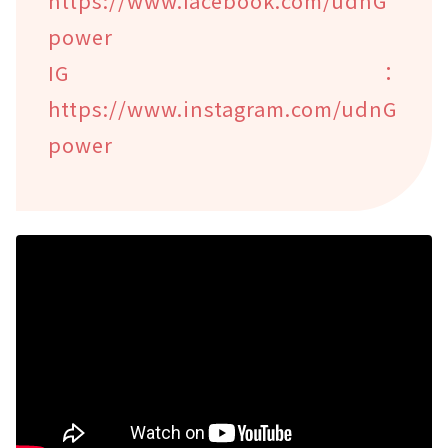
https://www.facebook.com/udnG
power
IG：
https://www.instagram.com/udnG
power