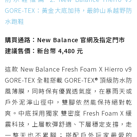
WATERPROOF：一踩即穿懶人神器！搭載固特
GORE-TEX：黃金大底加持，最帥山系越野防
異大底與全防水厚底健走鞋
水跑鞋
防水鞋推薦 15. Brooks Cascadia 19 GTX：注
入氮氣中底與 GORE-TEX 的全地形碳中和神鞋
購買通路：New Balance 官網及指定門市
建議售價：新台幣 4,480 元
這款 New Balance Fresh Foam X Hierro v9
GORE-TEX 全鞋搭載 GORE-TEX® 頂級防水防
風薄膜，同時保有優異透氣度，在暴雨天或
戶外泥濘山徑中，雙腳依然能保持絕對乾
爽。中底採用獨家 雙密度 Fresh Foam X 緩
震科技，上層軟彈舒適、下層穩定支撐，走
一整天也不累腳；搭配戶外玩家最愛的