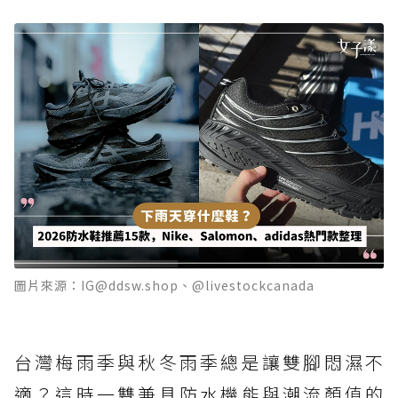
圖片來源：IG@ddsw.shop、@livestockcanada
台灣梅雨季與秋冬雨季總是讓雙腳悶濕不
適？這時一雙兼具防水機能與潮流顏值的