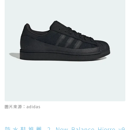
防水鞋推薦 9. PALLADIUM OFF_BOUND
DISC WP+：首度導入旋鈕快穿，橘標防水加持
的城市波浪神鞋
防水鞋推薦 10. PUMA Voyage NITRO™ 4
GORE-TEX：氮氣中底注入，回彈與防滑兼具的
全天候越野跑鞋
防水鞋推薦 11. On Cloudhorizon 2 WP：腳
感軟彈、搭載 Missiongrip™ 的防水輕越野鞋
防水鞋推薦 12. Vans Crosspath XC GORE-
TEX：搭載 Vibram 大底與 GORE-TEX，顛覆
滑板印象的防水鞋
防水鞋推薦 13. Dr. Martens 1460 Rain
圖片來源：adidas
Boot：馬汀首款雨靴登場，經典八孔加上全防
水 PVC
防水鞋推薦 14. SKECHERS BADGER
防水鞋推薦 2. New Balance Hierro v9