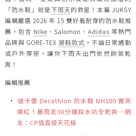
「防水鞋」就是
下雨天
的救星！本篇 JUKSY
編輯嚴選 2026 年 15 雙好看耐穿的防水鞋推
薦，包含
Nike
、Salomon、
Adidas
等熱門
品牌與 GORE-TEX
潮鞋款式
。不論日常通勤
或戶外穿搭，讓你下雨天出門依然帥氣乾
爽！
編輯推薦
迪卡儂 Decathlon 防水鞋 NH100 實測
爆紅！暴雨走30分鐘踩水坑全乾爽⋯網
友：CP值直接天花板