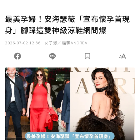
最美孕婦！安海瑟薇「宣布懷孕首現
身」腳踩這雙神級涼鞋網問爆
2026-07-02 12:36
女子漾／編輯ANDREA