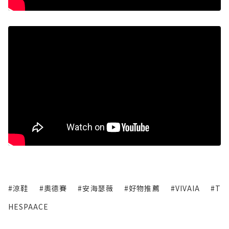
#涼鞋
#奧德賽
#安海瑟薇
#好物推薦
#VIVAIA
#T
HESPAACE