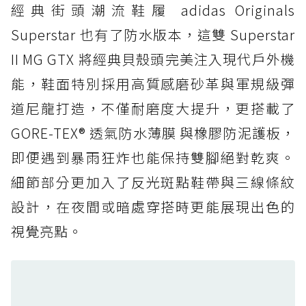
經典街頭潮流鞋履 adidas Originals
防水鞋推薦 4. ASICS TRABUCO 14 GTX：搭
載 GORE-TEX 隱形貼合科技，全方位防水神鞋
Superstar 也有了防水版本，這雙 Superstar
防水鞋推薦 5. Salomon XT-6 GORE-TEX：潮
II MG GTX 將經典貝殼頭完美注入現代戶外機
人必備山系鞋王！防滑、防水與街頭顏值一次攻
能，鞋面特別採用高質感磨砂革與軍規級彈
頂
道尼龍打造，不僅耐磨度大提升，更搭載了
防水鞋推薦 6. HOKA Stinson Evo GTX：越野
復刻厚底，GORE-TEX 防水與增高神器一次滿
GORE-TEX® 透氣防水薄膜 與橡膠防泥護板，
足
即便遇到暴雨狂炸也能保持雙腳絕對乾爽。
防水鞋推薦 7. Timberland Motion Access：
細節部分更加入了反光斑點鞋帶與三線條紋
黃靴同級頂級防水，輕量化工裝健走鞋雨天必備
設計，在夜間或暗處穿搭時更能展現出色的
防水鞋推薦 7. Timberland Motion Access：
視覺亮點。
黃靴同級頂級防水，輕量化工裝健走鞋雨天必備
防水鞋推薦 8. Mizuno WAVE MUJIN LS
GTX：搭載 Vibram 黃金大底與 GORE-TEX 的
日系街頭潮鞋