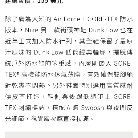
建議售價：155 美元
除了廣為人知的 Air Force 1 GORE-TEX 防水
版本，Nike 另一款街頭神鞋 Dunk Low 也在
近年正式加入防水行列，其全鞋保留了最原
汁原味的 Dunk Low 低筒經典輪廓，擺脫傳
統戶外防水鞋的笨重感，內層則嵌入 GORE-
TEX® 高機能防水透氣薄膜，有效確保雙腳絕
對乾爽不悶熱。另外鞋面特別選用高質感耐
候皮革打造，鞋側與後跟低調印上 GORE-
TEX 刺繡標誌，搭配立體 Swoosh 與夜間反
光細節，視覺層次感直接拉滿。