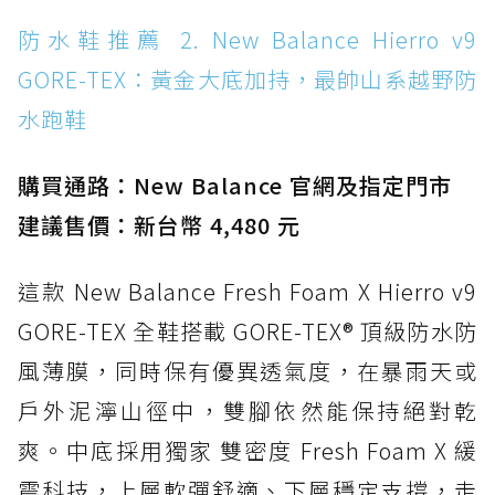
防水鞋推薦 14. SKECHERS BADGER
防水鞋推薦 2. New Balance Hierro v9
WATERPROOF：一踩即穿懶人神器！搭載固特
GORE-TEX：黃金大底加持，最帥山系越野防
異大底與全防水厚底健走鞋
水跑鞋
防水鞋推薦 15. Brooks Cascadia 19 GTX：注
入氮氣中底與 GORE-TEX 的全地形碳中和神鞋
購買通路：New Balance 官網及指定門市
建議售價：新台幣 4,480 元
這款 New Balance Fresh Foam X Hierro v9
GORE-TEX 全鞋搭載 GORE-TEX® 頂級防水防
風薄膜，同時保有優異透氣度，在暴雨天或
戶外泥濘山徑中，雙腳依然能保持絕對乾
爽。中底採用獨家 雙密度 Fresh Foam X 緩
震科技，上層軟彈舒適、下層穩定支撐，走