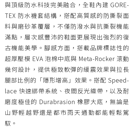
與頂級防水科技完美融合，全鞋內建 GORE-
TEX 防水襪套結構，搭配高質感的防撕裂面
料與磨砂革覆層，不僅防潑水與抗撕裂機能
滿點，層次感豐沛的鞋面更展現出強烈的復
古機能美學。腳感方面，搭載品牌標誌性的
超厚壓模 EVA 泡棉中底與 Meta-Rocker 滾動
幾何設計，提供極致軟彈的緩震效果與拉長
腿部比例的「隱形增高」效果。搭配 Speed-
lace 快速綁帶系統、夜間反光織帶，以及耐
磨度極佳的 Durabrasion 橡膠大底，無論是
山野輕越野還是都市雨天通勤都能輕鬆駕
馭。