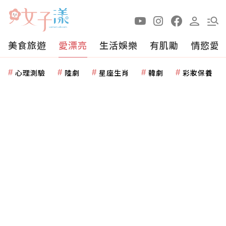
美食旅遊
愛漂亮
生活娛樂
有肌勵
情慾愛
心理測驗
陸劇
星座生肖
韓劇
彩妝保養