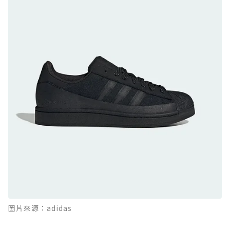
日系街頭潮鞋
防水鞋推薦 9. PALLADIUM OFF_BOUND
DISC WP+：首度導入旋鈕快穿，橘標防水加持
的城市波浪神鞋
防水鞋推薦 10. PUMA Voyage NITRO™ 4
GORE-TEX：氮氣中底注入，回彈與防滑兼具的
全天候越野跑鞋
防水鞋推薦 11. On Cloudhorizon 2 WP：腳
感軟彈、搭載 Missiongrip™ 的防水輕越野鞋
防水鞋推薦 12. Vans Crosspath XC GORE-
TEX：搭載 Vibram 大底與 GORE-TEX，顛覆
滑板印象的防水鞋
防水鞋推薦 13. Dr. Martens 1460 Rain
圖片來源：adidas
Boot：馬汀首款雨靴登場，經典八孔加上全防
水 PVC