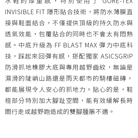
水鞋的厚重感，特別使用了 GORE-TEX
INVISIBLE FIT 隱形貼合技術，將防水薄膜直
接與鞋面結合，不僅提供頂級的持久防水與
透氣效能，包覆貼合的同時也不會太有悶熱
感。中底升級為 FF BLAST MAX 彈力中底科
技，踩起來回彈有感，搭配獨家 ASICSGRIP
防滑抓地橡膠大底與專用越野齒紋，無論是
濕滑的陡峭山路還是雨天都市的騎樓磁磚，
都能展現令人安心的抓地力。貼心的是，鞋
楦部分特別加大腳趾空間，能有效緩解長時
間行走或越野跑造成的雙腳腫脹不適。