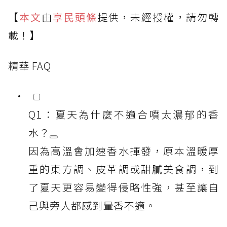
【
本文
由
享民頭條
提供，未經授權，請勿轉
載！】
精華 FAQ
Q1：夏天為什麼不適合噴太濃郁的香
水？
因為高溫會加速香水揮發，原本溫暖厚
重的東方調、皮革調或甜膩美食調，到
了夏天更容易變得侵略性強，甚至讓自
己與旁人都感到暈香不適。