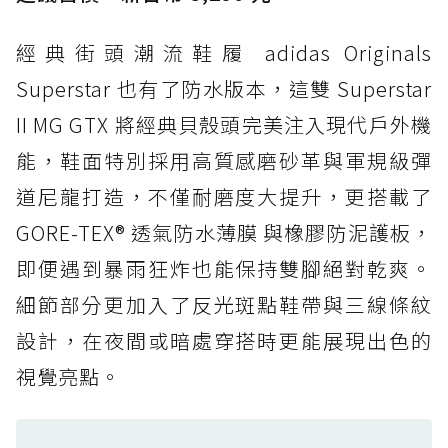
打折
經典街頭潮流鞋履 adidas Originals
防水鞋推薦 4. ASICS TRABUCO 14 GTX：搭
載 GORE-TEX 隱形貼合科技，全方位防水神鞋
Superstar 也有了防水版本，這雙 Superstar
防水鞋推薦 5. Salomon XT-6 GORE-TEX：潮
II MG GTX 將經典貝殼頭完美注入現代戶外機
人必備山系鞋王！防滑、防水與街頭顏值一次攻
能，鞋面特別採用高質感磨砂革與軍規級彈
頂
道尼龍打造，不僅耐磨度大提升，更搭載了
防水鞋推薦 6. HOKA Stinson Evo GTX：越野
復刻厚底，GORE-TEX 防水與增高神器一次滿
GORE-TEX® 透氣防水薄膜 與橡膠防泥護板，
足
即便遇到暴雨狂炸也能保持雙腳絕對乾爽。
防水鞋推薦 7. Timberland Motion Access：
細節部分更加入了反光斑點鞋帶與三線條紋
黃靴同級頂級防水，輕量化工裝健走鞋雨天必備
設計，在夜間或暗處穿搭時更能展現出色的
防水鞋推薦 7. Timberland Motion Access：
視覺亮點。
黃靴同級頂級防水，輕量化工裝健走鞋雨天必備
防水鞋推薦 8. Mizuno WAVE MUJIN LS
GTX：搭載 Vibram 黃金大底與 GORE-TEX 的