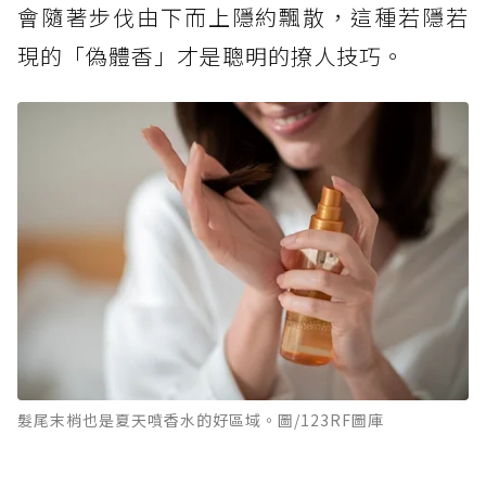
會隨著步伐由下而上隱約飄散，這種若隱若
現的「偽體香」才是聰明的撩人技巧。
髮尾末梢也是夏天噴香水的好區域。圖/123RF圖庫