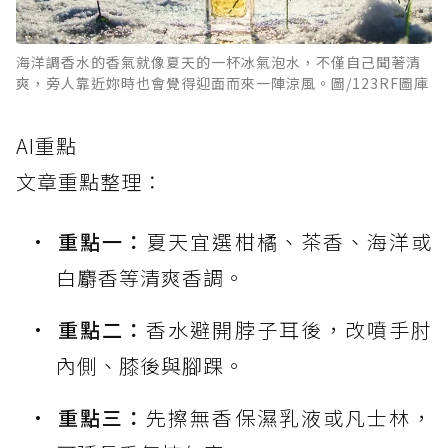
海洋調香水的香氣就像夏天的一杯冰氣泡水，不僅自己聞著清
爽，旁人靠近妳時也會覺得迎面而來一陣涼風。圖/123RF圖庫
AI重點
文章重點整理：
重點一：
夏天宜選柑橘、茶香、海洋或
白麝香等清爽香調。
重點二：
香水避開脖子耳後，改噴手肘
內側、膝後與腳踝。
重點三：
先擦無香保濕乳液或凡士林，