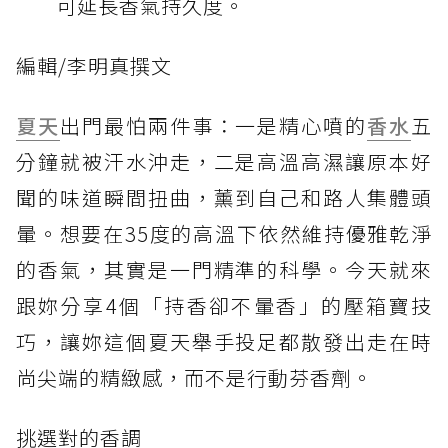
可延長香氣持久度。
編輯/李明真撰文
夏天
出門最怕兩件事：一是精心噴的
香水
五
分鐘就被汗水沖走，二是高溫高濕讓原本好
聞的味道瞬間扭曲，薰到自己和路人集體頭
暈。想要在35度的高溫下依然維持優雅乾淨
的香氣，其實是一門精準的科學。今天就來
跟妳分享4個「持香卻不暈香」的壓箱寶技
巧，讓妳這個夏天舉手投足都散發出走在時
尚尖端的精緻感，而不是行動芬香劑。
挑選對的香調