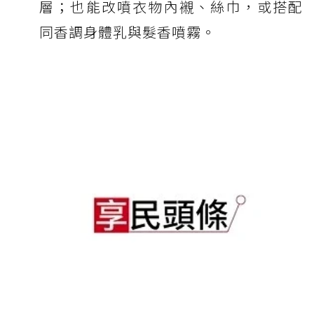
層；也能改噴衣物內襯、絲巾，或搭配
同香調身體乳與髮香噴霧。