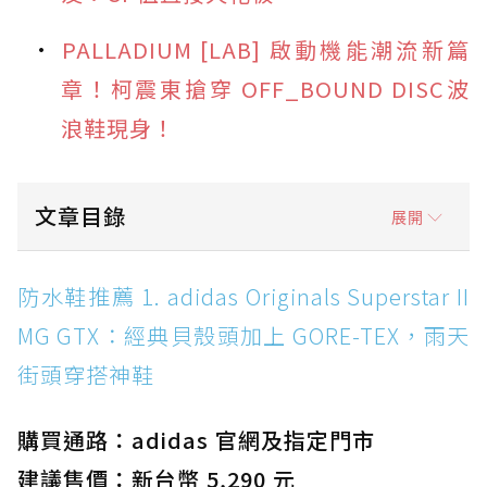
PALLADIUM [LAB] 啟動機能潮流新篇
章！柯震東搶穿 OFF_BOUND DISC波
浪鞋現身！
文章目錄
展開
防水鞋推薦 1. adidas Originals Superstar II
防水鞋推薦 1. adidas Originals Superstar II
MG GTX：經典貝殼頭加上 GORE-TEX，雨天街
MG GTX：經典貝殼頭加上 GORE-TEX，雨天
頭穿搭神鞋
街頭穿搭神鞋
防水鞋推薦 2. New Balance Hierro v9 GORE-
TEX：黃金大底加持，最帥山系越野防水跑鞋
購買通路：adidas 官網及指定門市
防水鞋推薦 3. Nike Dunk Low GORE-TEX：
經典 Dunk 輪廓加上防水科技，雨天穿搭帥度不
建議售價：新台幣 5,290 元