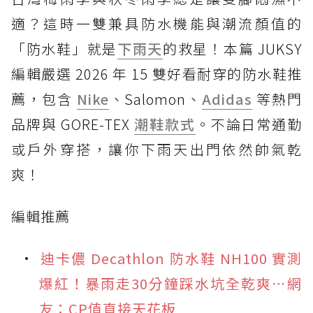
適？這時一雙兼具防水機能與潮流顏值的
「防水鞋」就是
下雨天
的救星！本篇 JUKSY
編輯嚴選 2026 年 15 雙好看耐穿的防水鞋推
薦，包含
Nike
、Salomon、
Adidas
等熱門
品牌與 GORE-TEX
潮鞋款式
。不論日常通勤
或戶外穿搭，讓你下雨天出門依然帥氣乾
爽！
編輯推薦
迪卡儂 Decathlon 防水鞋 NH100 實測
爆紅！暴雨走30分鐘踩水坑全乾爽⋯網
友：CP值直接天花板