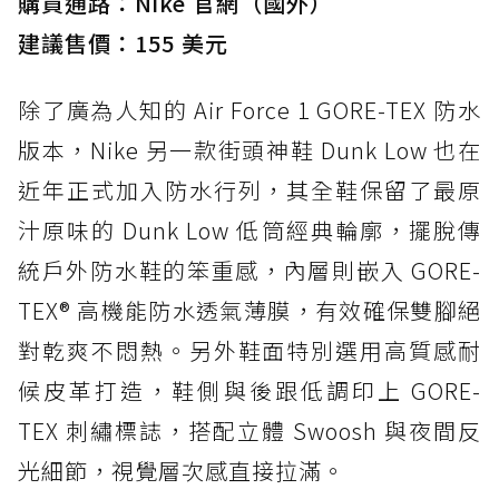
購買通路：Nike 官網（國外）
建議售價：155 美元
除了廣為人知的 Air Force 1 GORE-TEX 防水
版本，Nike 另一款街頭神鞋 Dunk Low 也在
近年正式加入防水行列，其全鞋保留了最原
汁原味的 Dunk Low 低筒經典輪廓，擺脫傳
統戶外防水鞋的笨重感，內層則嵌入 GORE-
TEX® 高機能防水透氣薄膜，有效確保雙腳絕
對乾爽不悶熱。另外鞋面特別選用高質感耐
候皮革打造，鞋側與後跟低調印上 GORE-
TEX 刺繡標誌，搭配立體 Swoosh 與夜間反
光細節，視覺層次感直接拉滿。