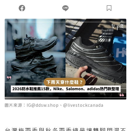
您當前剩餘 U 利點數：
0
點；前往
購買點數
圖片來源：IG@ddsw.shop、@livestockcanada
台灣梅雨季與秋冬雨季總是讓雙腳悶濕不