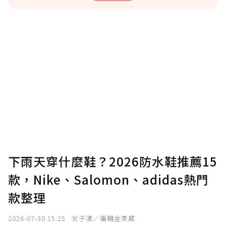
贊助說明
為了鼓勵作者持續創作更好的內容，會員可以
使用「贊助」功能實質回饋給喜愛的作者。可
將您認為適合的點數贈送給作者，一旦使用贊
助點數即不得撤銷，單筆贊助最低點數為30
點，最高點數沒有上限。
U 利點數 1 點 = NTD 1 元。
下雨天穿什麼鞋？2026防水鞋推薦15
款，Nike、Salomon、adidas熱門
確認送出
款整理
我已詳閱贊助說明，且同意站方的使用條款。
2026-07-30 15:25
女子漾／編輯金柔葳