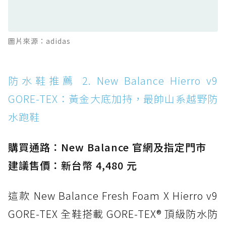
滑板印象的防水鞋
防水鞋推薦 13. Dr. Martens 1460 Rain
圖片來源：adidas
Boot：馬汀首款雨靴登場，經典八孔加上全防
水 PVC
防水鞋推薦 14. SKECHERS BADGER
防水鞋推薦 2. New Balance Hierro v9
WATERPROOF：一踩即穿懶人神器！搭載固特
GORE-TEX：黃金大底加持，最帥山系越野防
異大底與全防水厚底健走鞋
水跑鞋
防水鞋推薦 15. Brooks Cascadia 19 GTX：注
入氮氣中底與 GORE-TEX 的全地形碳中和神鞋
購買通路：New Balance 官網及指定門市
建議售價：新台幣 4,480 元
這款 New Balance Fresh Foam X Hierro v9
GORE-TEX 全鞋搭載 GORE-TEX® 頂級防水防