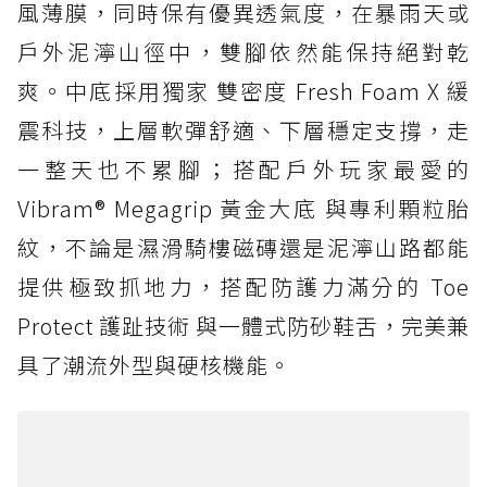
風薄膜，同時保有優異透氣度，在暴雨天或
戶外泥濘山徑中，雙腳依然能保持絕對乾
爽。中底採用獨家 雙密度 Fresh Foam X 緩
震科技，上層軟彈舒適、下層穩定支撐，走
一整天也不累腳；搭配戶外玩家最愛的
Vibram® Megagrip 黃金大底 與專利顆粒胎
紋，不論是濕滑騎樓磁磚還是泥濘山路都能
提供極致抓地力，搭配防護力滿分的 Toe
Protect 護趾技術 與一體式防砂鞋舌，完美兼
具了潮流外型與硬核機能。