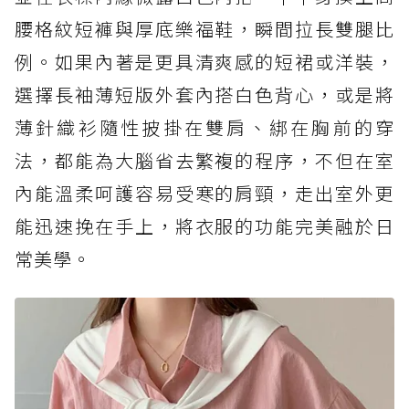
腰格紋短褲與厚底樂福鞋，瞬間拉長雙腿比
例。如果內著是更具清爽感的短裙或洋裝，
選擇長袖薄短版外套內搭白色背心，或是將
薄針織衫隨性披掛在雙肩、綁在胸前的穿
法，都能為大腦省去繁複的程序，不但在室
內能溫柔呵護容易受寒的肩頸，走出室外更
能迅速挽在手上，將衣服的功能完美融於日
常美學。