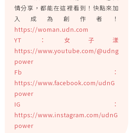
情分享，都能在這裡看到！快點來加
入成為創作者！
https://woman.udn.com
YT：女子漾
https://www.youtube.com/@udng
power
Fb：
https://www.facebook.com/udnG
power
IG：
https://www.instagram.com/udnG
power