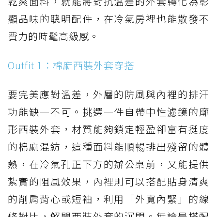
乾爽面料，就能將對抗溫差的外套轉化為彰
顯品味的聰明配件，在冷氣房裡也能散發不
費力的時髦高級感。
Outfit 1：棉麻西裝外套穿搭
要完美應對溫差，外層的防風與內裡的排汗
功能缺一不可。挑選一件自帶中性濾鏡的廓
形西裝外套，材質能夠鎖定輕盈卻富有挺度
的棉麻混紡，這種面料能順暢排出殘留的體
熱，在冷氣孔正下方的辦公桌前，又能提供
紮實的阻風效果，內裡則可以搭配貼身清爽
的削肩背心或短袖，利用「外寬內緊」的線
條對比，解開西裝外套的沉悶。無論是搭配