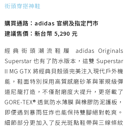
街頭穿搭神鞋
防水鞋推薦 2. New Balance Hierro v9 GORE-
TEX：黃金大底加持，最帥山系越野防水跑鞋
購買通路：adidas 官網及指定門市
防水鞋推薦 3. Nike Dunk Low GORE-TEX：
經典 Dunk 輪廓加上防水科技，雨天穿搭帥度不
建議售價：新台幣 5,290 元
打折
經典街頭潮流鞋履 adidas Originals
防水鞋推薦 4. ASICS TRABUCO 14 GTX：搭
載 GORE-TEX 隱形貼合科技，全方位防水神鞋
Superstar 也有了防水版本，這雙 Superstar
防水鞋推薦 5. Salomon XT-6 GORE-TEX：潮
II MG GTX 將經典貝殼頭完美注入現代戶外機
人必備山系鞋王！防滑、防水與街頭顏值一次攻
能，鞋面特別採用高質感磨砂革與軍規級彈
頂
道尼龍打造，不僅耐磨度大提升，更搭載了
防水鞋推薦 6. HOKA Stinson Evo GTX：越野
復刻厚底，GORE-TEX 防水與增高神器一次滿
GORE-TEX® 透氣防水薄膜 與橡膠防泥護板，
足
即便遇到暴雨狂炸也能保持雙腳絕對乾爽。
防水鞋推薦 7. Timberland Motion Access：
細節部分更加入了反光斑點鞋帶與三線條紋
黃靴同級頂級防水，輕量化工裝健走鞋雨天必備