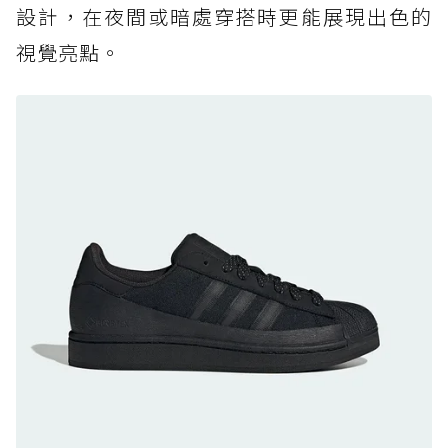
設計，在夜間或暗處穿搭時更能展現出色的
防水鞋推薦 7. Timberland Motion Access：
視覺亮點。
黃靴同級頂級防水，輕量化工裝健走鞋雨天必備
防水鞋推薦 8. Mizuno WAVE MUJIN LS
GTX：搭載 Vibram 黃金大底與 GORE-TEX 的
日系街頭潮鞋
防水鞋推薦 9. PALLADIUM OFF_BOUND
DISC WP+：首度導入旋鈕快穿，橘標防水加持
的城市波浪神鞋
防水鞋推薦 10. PUMA Voyage NITRO™ 4
GORE-TEX：氮氣中底注入，回彈與防滑兼具的
全天候越野跑鞋
防水鞋推薦 11. On Cloudhorizon 2 WP：腳
感軟彈、搭載 Missiongrip™ 的防水輕越野鞋
防水鞋推薦 12. Vans Crosspath XC GORE-
TEX：搭載 Vibram 大底與 GORE-TEX，顛覆