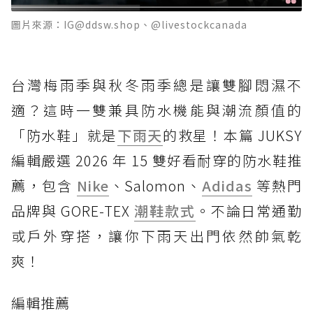
圖片來源：IG@ddsw.shop、@livestockcanada
台灣梅雨季與秋冬雨季總是讓雙腳悶濕不
適？這時一雙兼具防水機能與潮流顏值的
「防水鞋」就是
下雨天
的救星！本篇 JUKSY
編輯嚴選 2026 年 15 雙好看耐穿的防水鞋推
薦，包含
Nike
、Salomon、
Adidas
等熱門
品牌與 GORE-TEX
潮鞋款式
。不論日常通勤
或戶外穿搭，讓你下雨天出門依然帥氣乾
爽！
編輯推薦