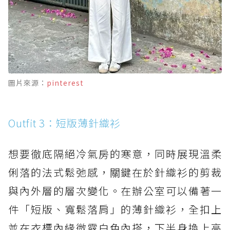
圖片來源：
pinterest
Outfit 3：短版薄針織衫
想要徹底隔絕冷氣房的寒意，同時展現溫柔
俐落的法式鬆弛感，關鍵在於針織衫的剪裁
與內外層的層次變化。在辦公室可以備著一
件「短版、寬鬆落肩」的薄針織衫，全扣上
並在衣標內緣微露白色內搭，下半身換上高