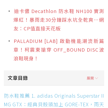
迪卡儂 Decathlon 防水鞋 NH100 實測
爆紅！暴雨走30分鐘踩水坑全乾爽⋯網
友：CP值直接天花板
PALLADIUM [LAB] 啟動機能潮流新篇
章！柯震東搶穿 OFF_BOUND DISC波
浪鞋現身！
文章目錄
展開
防水鞋推薦 1. adidas Originals Superstar II
防水鞋推薦 1. adidas Originals Superstar II
MG GTX：經典貝殼頭加上 GORE-TEX，雨天街
MG GTX：經典貝殼頭加上 GORE-TEX，雨天
頭穿搭神鞋