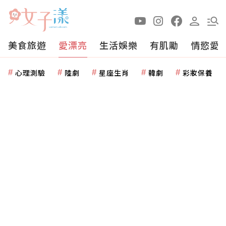
美食旅遊
愛漂亮
生活娛樂
有肌勵
情慾愛
心理測驗
陸劇
星座生肖
韓劇
彩妝保養