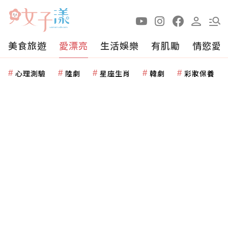
美食旅遊
愛漂亮
生活娛樂
有肌勵
情慾愛
心理測驗
陸劇
星座生肖
韓劇
彩妝保養