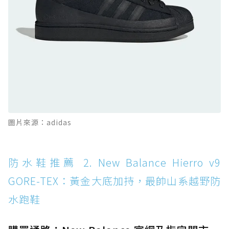
GORE-TEX：氮氣中底注入，回彈與防滑兼具的
全天候越野跑鞋
防水鞋推薦 11. On Cloudhorizon 2 WP：腳
感軟彈、搭載 Missiongrip™ 的防水輕越野鞋
防水鞋推薦 12. Vans Crosspath XC GORE-
TEX：搭載 Vibram 大底與 GORE-TEX，顛覆
滑板印象的防水鞋
防水鞋推薦 13. Dr. Martens 1460 Rain
圖片來源：adidas
Boot：馬汀首款雨靴登場，經典八孔加上全防
水 PVC
防水鞋推薦 14. SKECHERS BADGER
防水鞋推薦 2. New Balance Hierro v9
WATERPROOF：一踩即穿懶人神器！搭載固特
GORE-TEX：黃金大底加持，最帥山系越野防
異大底與全防水厚底健走鞋
水跑鞋
防水鞋推薦 15. Brooks Cascadia 19 GTX：注
入氮氣中底與 GORE-TEX 的全地形碳中和神鞋