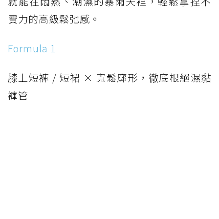
就能在悶熱、潮濕的暴雨天裡，輕鬆拿捏不
費力的高級鬆弛感。
Formula 1
膝上短褲 / 短裙 × 寬鬆廓形，徹底根絕濕黏
褲管