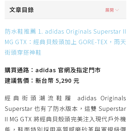
文章目錄
展開
防水鞋推薦 1. adidas Originals Superstar II
防水鞋推薦 1. adidas Originals Superstar II
MG GTX：經典貝殼頭加上 GORE-TEX，雨天街
MG GTX：經典貝殼頭加上 GORE-TEX，雨天
頭穿搭神鞋
街頭穿搭神鞋
防水鞋推薦 2. New Balance Hierro v9 GORE-
TEX：黃金大底加持，最帥山系越野防水跑鞋
購買通路：adidas 官網及指定門市
防水鞋推薦 3. Nike Dunk Low GORE-TEX：
經典 Dunk 輪廓加上防水科技，雨天穿搭帥度不
建議售價：新台幣 5,290 元
打折
經典街頭潮流鞋履 adidas Originals
防水鞋推薦 4. ASICS TRABUCO 14 GTX：搭
載 GORE-TEX 隱形貼合科技，全方位防水神鞋
Superstar 也有了防水版本，這雙 Superstar
防水鞋推薦 5. Salomon XT-6 GORE-TEX：潮
II MG GTX 將經典貝殼頭完美注入現代戶外機
人必備山系鞋王！防滑、防水與街頭顏值一次攻
能，鞋面特別採用高質感磨砂革與軍規級彈
頂