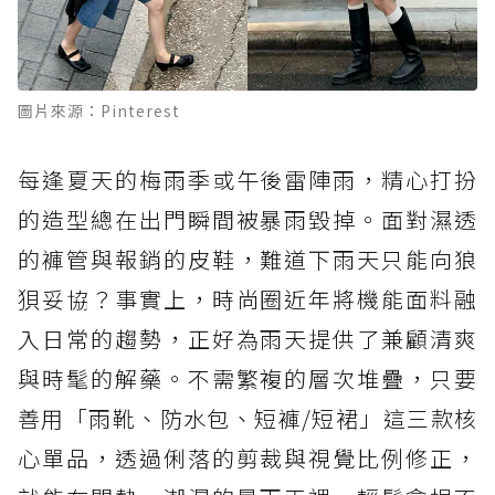
圖片來源：Pinterest
每逢夏天的梅雨季或午後雷陣雨，精心打扮
的造型總在出門瞬間被暴雨毀掉。面對濕透
的褲管與報銷的皮鞋，難道下雨天只能向狼
狽妥協？事實上，時尚圈近年將機能面料融
入日常的趨勢，正好為雨天提供了兼顧清爽
與時髦的解藥。不需繁複的層次堆疊，只要
善用「雨靴、防水包、短褲/短裙」這三款核
心單品，透過俐落的剪裁與視覺比例修正，