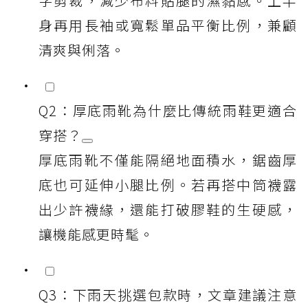
字剪裁，減少布料貼腿的濕黏感。上半
身再用長袖或寬鬆單品平衡比例，兼顧
清爽與俐落。
Q2：厚底雨靴為什麼比傳統雨鞋更適合
穿搭？
厚底雨靴不僅能隔絕地面積水，鋸齒厚
底也可延伸小腿比例。若再搭中筒襪露
出少許襪緣，還能打破膠鞋的生硬感，
讓機能感更時髦。
Q3：下雨天挑選包款時，文章建議注意