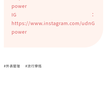
power
IG：
https://www.instagram.com/udnG
power
#外表管理
#流行穿搭