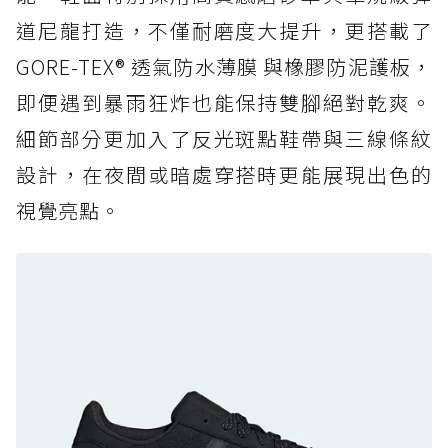
道尼龍打造，不僅耐磨度大提升，更搭載了
防水鞋推薦 6. HOKA Stinson Evo GTX：越野
復刻厚底，GORE-TEX 防水與增高神器一次滿
GORE-TEX® 透氣防水薄膜 與橡膠防泥護板，
足
即便遇到暴雨狂炸也能保持雙腳絕對乾爽。
防水鞋推薦 7. Timberland Motion Access：
細節部分更加入了反光斑點鞋帶與三線條紋
黃靴同級頂級防水，輕量化工裝健走鞋雨天必備
設計，在夜間或暗處穿搭時更能展現出色的
防水鞋推薦 7. Timberland Motion Access：
視覺亮點。
黃靴同級頂級防水，輕量化工裝健走鞋雨天必備
防水鞋推薦 8. Mizuno WAVE MUJIN LS
GTX：搭載 Vibram 黃金大底與 GORE-TEX 的
日系街頭潮鞋
防水鞋推薦 9. PALLADIUM OFF_BOUND
DISC WP+：首度導入旋鈕快穿，橘標防水加持
的城市波浪神鞋
防水鞋推薦 10. PUMA Voyage NITRO™ 4