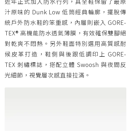
近年正式加入防水行列，其全鞋保留了最原
汁原味的 Dunk Low 低筒經典輪廓，擺脫傳
統戶外防水鞋的笨重感，內層則嵌入 GORE-
TEX® 高機能防水透氣薄膜，有效確保雙腳絕
對乾爽不悶熱。另外鞋面特別選用高質感耐
候皮革打造，鞋側與後跟低調印上 GORE-
TEX 刺繡標誌，搭配立體 Swoosh 與夜間反
光細節，視覺層次感直接拉滿。