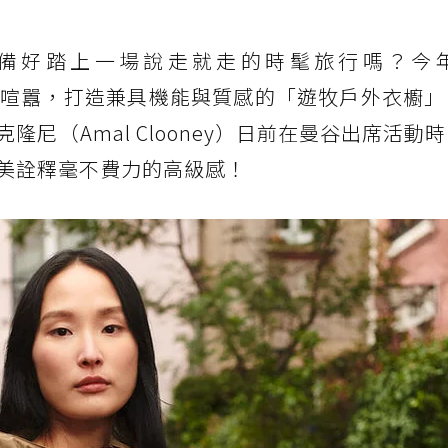
備好踏上一場說走就走的時髦旅行嗎？今
喧囂，打造兼具機能與質感的「遊牧戶外衣櫥」
尼（Amal Clooney）日前在曼谷出席活動
美詮釋毫不費力的高級感！