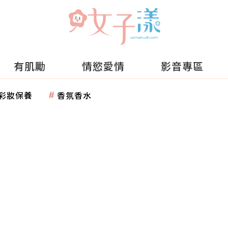
有肌勵
情慾愛情
影音專區
彩妝保養
香氛香水