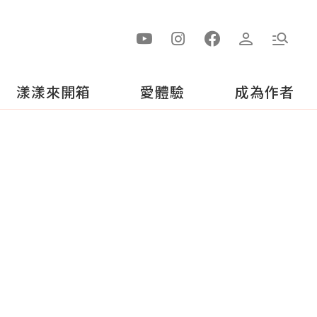
漾漾來開箱
愛體驗
成為作者