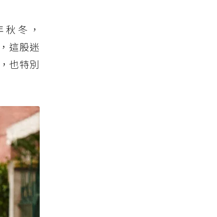
年秋冬，
，這股迷
時，也特別