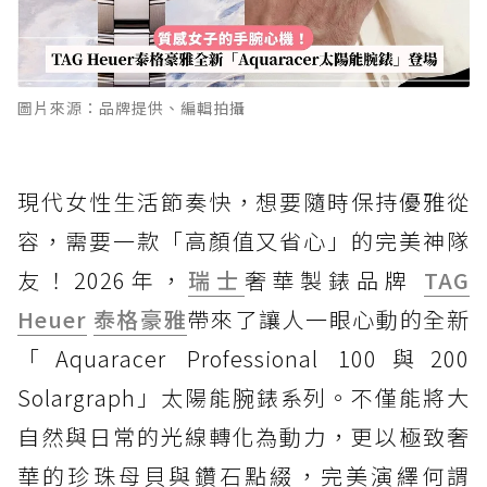
圖片來源：品牌提供、編輯拍攝
現代女性生活節奏快，想要隨時保持優雅從
容，需要一款「高顏值又省心」的完美神隊
友！2026年，
瑞士
奢華製錶品牌
TAG
Heuer
泰格豪雅
帶來了讓人一眼心動的全新
「Aquaracer Professional 100與200
Solargraph」太陽能腕錶系列。不僅能將大
自然與日常的光線轉化為動力，更以極致奢
華的珍珠母貝與鑽石點綴，完美演繹何謂