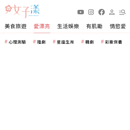
美食旅遊
愛漂亮
生活娛樂
有肌勵
情慾愛
心理測驗
陸劇
星座生肖
韓劇
彩妝保養