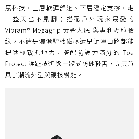
震科技，上層軟彈舒適、下層穩定支撐，走
一整天也不累腳；搭配戶外玩家最愛的
Vibram® Megagrip 黃金大底 與專利顆粒胎
紋，不論是濕滑騎樓磁磚還是泥濘山路都能
提供極致抓地力，搭配防護力滿分的 Toe
Protect 護趾技術 與一體式防砂鞋舌，完美兼
具了潮流外型與硬核機能。