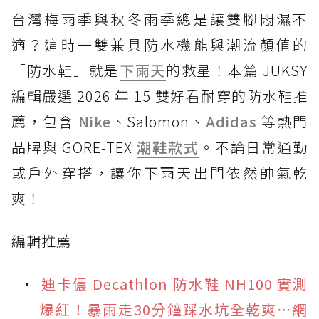
台灣梅雨季與秋冬雨季總是讓雙腳悶濕不
適？這時一雙兼具防水機能與潮流顏值的
「防水鞋」就是
下雨天
的救星！本篇 JUKSY
編輯嚴選 2026 年 15 雙好看耐穿的防水鞋推
薦，包含
Nike
、Salomon、
Adidas
等熱門
品牌與 GORE-TEX
潮鞋款式
。不論日常通勤
或戶外穿搭，讓你下雨天出門依然帥氣乾
爽！
編輯推薦
迪卡儂 Decathlon 防水鞋 NH100 實測
爆紅！暴雨走30分鐘踩水坑全乾爽⋯網