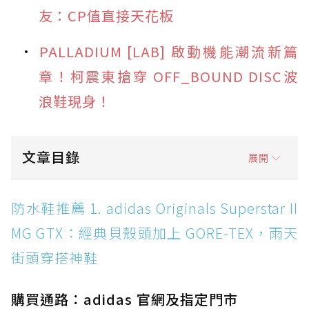
友：CP值直接天花板
PALLADIUM [LAB] 啟動機能潮流新篇
章！柯震東搶穿 OFF_BOUND DISC波
浪鞋現身！
文章目錄
展開
防水鞋推薦 1. adidas Originals Superstar II
防水鞋推薦 1. adidas Originals Superstar II
MG GTX：經典貝殼頭加上 GORE-TEX，雨天街
MG GTX：經典貝殼頭加上 GORE-TEX，雨天
頭穿搭神鞋
街頭穿搭神鞋
防水鞋推薦 2. New Balance Hierro v9 GORE-
TEX：黃金大底加持，最帥山系越野防水跑鞋
購買通路：adidas 官網及指定門市
防水鞋推薦 3. Nike Dunk Low GORE-TEX：