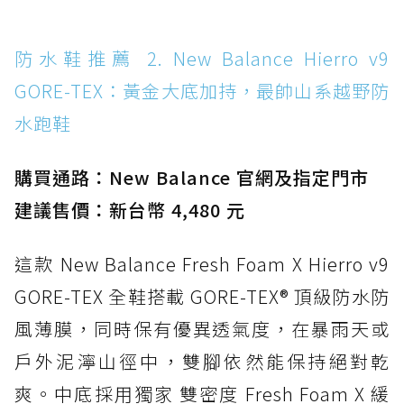
水 PVC
防水鞋推薦 14. SKECHERS BADGER
防水鞋推薦 2. New Balance Hierro v9
WATERPROOF：一踩即穿懶人神器！搭載固特
GORE-TEX：黃金大底加持，最帥山系越野防
異大底與全防水厚底健走鞋
水跑鞋
防水鞋推薦 15. Brooks Cascadia 19 GTX：注
入氮氣中底與 GORE-TEX 的全地形碳中和神鞋
購買通路：New Balance 官網及指定門市
建議售價：新台幣 4,480 元
這款 New Balance Fresh Foam X Hierro v9
GORE-TEX 全鞋搭載 GORE-TEX® 頂級防水防
風薄膜，同時保有優異透氣度，在暴雨天或
戶外泥濘山徑中，雙腳依然能保持絕對乾
爽。中底採用獨家 雙密度 Fresh Foam X 緩