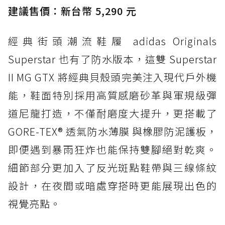
經典 Dunk 輪廓加上防水科技，雨天穿搭帥度不
建議售價：新台幣 5,290 元
打折
經典街頭潮流鞋履 adidas Originals
防水鞋推薦 4. ASICS TRABUCO 14 GTX：搭
載 GORE-TEX 隱形貼合科技，全方位防水神鞋
Superstar 也有了防水版本，這雙 Superstar
防水鞋推薦 5. Salomon XT-6 GORE-TEX：潮
II MG GTX 將經典貝殼頭完美注入現代戶外機
人必備山系鞋王！防滑、防水與街頭顏值一次攻
能，鞋面特別採用高質感磨砂革與軍規級彈
頂
道尼龍打造，不僅耐磨度大提升，更搭載了
防水鞋推薦 6. HOKA Stinson Evo GTX：越野
復刻厚底，GORE-TEX 防水與增高神器一次滿
GORE-TEX® 透氣防水薄膜 與橡膠防泥護板，
足
即便遇到暴雨狂炸也能保持雙腳絕對乾爽。
防水鞋推薦 7. Timberland Motion Access：
細節部分更加入了反光斑點鞋帶與三線條紋
黃靴同級頂級防水，輕量化工裝健走鞋雨天必備
設計，在夜間或暗處穿搭時更能展現出色的
防水鞋推薦 7. Timberland Motion Access：
視覺亮點。
黃靴同級頂級防水，輕量化工裝健走鞋雨天必備
防水鞋推薦 8. Mizuno WAVE MUJIN LS