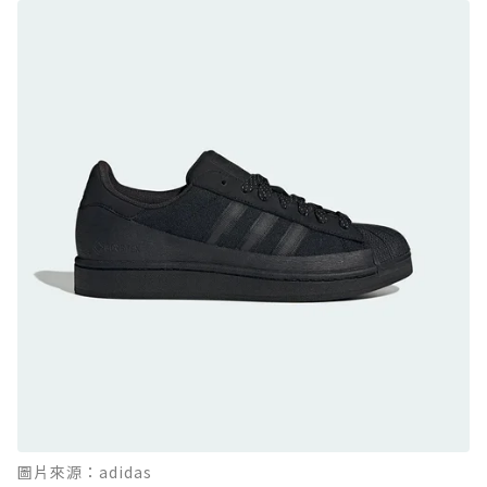
GTX：搭載 Vibram 黃金大底與 GORE-TEX 的
日系街頭潮鞋
防水鞋推薦 9. PALLADIUM OFF_BOUND
DISC WP+：首度導入旋鈕快穿，橘標防水加持
的城市波浪神鞋
防水鞋推薦 10. PUMA Voyage NITRO™ 4
GORE-TEX：氮氣中底注入，回彈與防滑兼具的
全天候越野跑鞋
防水鞋推薦 11. On Cloudhorizon 2 WP：腳
感軟彈、搭載 Missiongrip™ 的防水輕越野鞋
防水鞋推薦 12. Vans Crosspath XC GORE-
TEX：搭載 Vibram 大底與 GORE-TEX，顛覆
滑板印象的防水鞋
防水鞋推薦 13. Dr. Martens 1460 Rain
圖片來源：adidas
Boot：馬汀首款雨靴登場，經典八孔加上全防