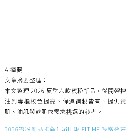
2026蜜粉新品推薦2.MAQuillAGE 心機彩粧：
心機超持妝精華蜜粉，定妝也能同步保濕
2026蜜粉新品推薦3.肌膚之鑰：光采柔焦蜜粉
迷你版，精品包也放得下的補妝神器
2026蜜粉新品推薦4. NARS：幻彩小白餅星河
紫，黃肌與暗沉肌的夏日救星
2026蜜粉新品推薦5. I'M MEME：我愛魔皮柔
焦蜜粉嫩光粉，開架價也能拍出粉嫩微光
AI摘要
2026蜜粉新品推薦6. GUERLAIN 嬌蘭：幻彩流
文章摘要整理：
星蜜粉餅，把經典蜜粉球變成隨身蜜粉餅
本文整理 2026 夏季六款蜜粉新品，從開架控
蜜粉新品怎麼選？依需求快速挑
油到專櫃校色提亮、保濕補妝皆有，提供黃
FAQ
肌、油肌與乾肌依需求挑選的參考。
2026蜜粉新品推薦1.媚比琳 FIT ME 輕嫩透薄