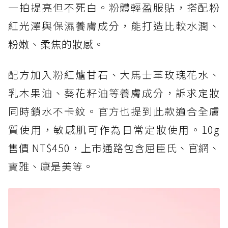
一拍提亮但不死白。粉體輕盈服貼，搭配粉
紅光澤與保濕養膚成分，能打造比較水潤、
粉嫩、柔焦的妝感。
配方加入粉紅爐甘石、大馬士革玫瑰花水、
乳木果油、葵花籽油等養膚成分，訴求定妝
同時鎖水不卡紋。官方也提到此款適合全膚
質使用，敏感肌可作為日常定妝使用。10g
售價 NT$450，上市通路包含屈臣氏、官網、
寶雅、康是美等。