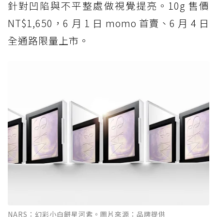
針對凹陷與不平整處做視覺提亮。10g 售價
NT$1,650，6 月 1 日 momo 首賣、6 月 4 日
全通路限量上市。
NARS：幻彩小白餅星河紫。圖片來源：品牌提供