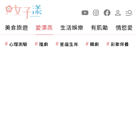
美食旅遊
愛漂亮
生活娛樂
有肌勵
情慾愛
心理測驗
陸劇
星座生肖
韓劇
彩妝保養