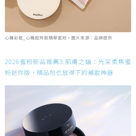
心機彩粧_心機超持妝精華蜜粉。圖片來源：品牌提供
2026蜜粉新品推薦3.肌膚之鑰：光采柔焦蜜
粉迷你版，精品包也放得下的補妝神器