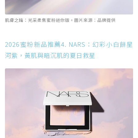
肌膚之鑰：光采柔焦蜜粉迷你版。圖片來源：品牌提供
2026蜜粉新品推薦4. NARS：幻彩小白餅星
河紫，黃肌與暗沉肌的夏日救星