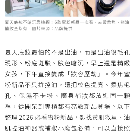
夏天底妝不暗沉靠這顆！6款蜜粉新品一次看，去黃柔焦、控油
補妝全都有。圖片來源：品牌提供
夏天底妝最怕的不是出油，而是出油後毛孔
現形、粉底斑駁、臉色暗沉，早上還是精緻
女孩，下午直接變成「妝容歷劫」。今年蜜
粉新品不只拚控油，還把校色提亮、柔焦毛
孔、保濕不卡粉、隨身補妝都放進同一顆
裡，從開架到專櫃都有亮點新品登場。以下
整理 2026 必看蜜粉新品，想找黃肌救星、油
肌控油神器或補妝小廢包必備，可以直接照