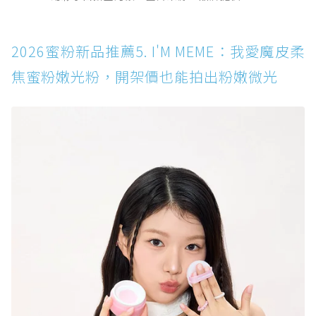
2026蜜粉新品推薦5. I'M MEME：我愛魔皮柔
焦蜜粉嫩光粉，開架價也能拍出粉嫩微光