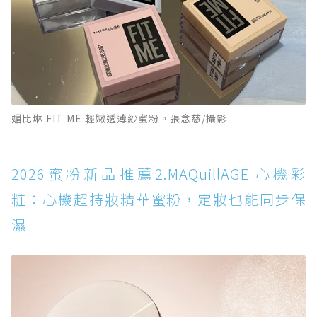
媚比琳 FIT ME 輕嫩透薄紗蜜粉。張念慈/攝影
2026蜜粉新品推薦2.MAQuillAGE 心機彩
粧：心機超持妝精華蜜粉，定妝也能同步保
濕