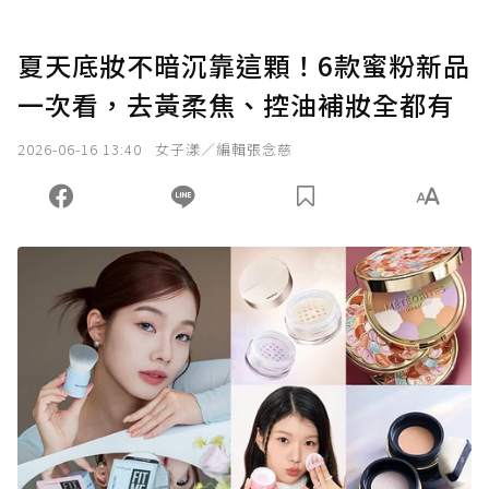
夏天底妝不暗沉靠這顆！6款蜜粉新品
一次看，去黃柔焦、控油補妝全都有
2026-06-16 13:40
女子漾／編輯張念慈