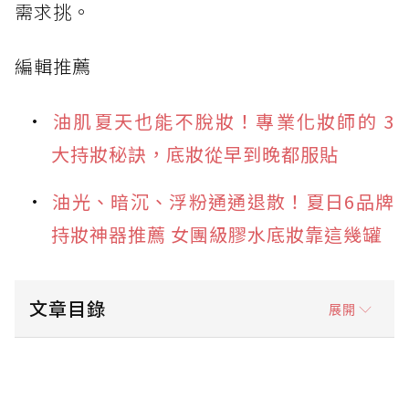
需求挑。
編輯推薦
油肌夏天也能不脫妝！專業化妝師的 3
大持妝秘訣，底妝從早到晚都服貼
油光、暗沉、浮粉通通退散！夏日6品牌
持妝神器推薦 女團級膠水底妝靠這幾罐
文章目錄
展開
2026蜜粉新品推薦1.媚比琳 FIT ME 輕嫩透薄
紗蜜粉：開架控油新選擇，寶寶藍一拍去黃