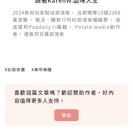
跟著KarenW.品味人生
2024食尚玩家駐站部落客。 谷歌嚮導10級2268
萬瀏覽。 慢活‧趣旅行特約部落客編輯群。 波
波黛莉Popdaily小編輯。 Potato media創作
者。 痞客邦百萬部落客
#彩妝保養
#美甲美睫
喜歡這篇文章嗎？歡迎贊助作者，好內
容值得更多人支持。
贊助