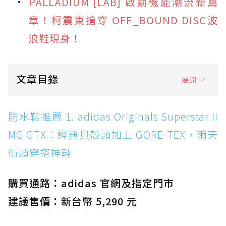
PALLADIUM [LAB] 啟動機能潮流新篇
章！柯震東搶穿 OFF_BOUND DISC波
浪鞋現身！
文章目錄
展開
防水鞋推薦 1. adidas Originals Superstar II
防水鞋推薦 1. adidas Originals Superstar II
MG GTX：經典貝殼頭加上 GORE-TEX，雨天街
MG GTX：經典貝殼頭加上 GORE-TEX，雨天
頭穿搭神鞋
街頭穿搭神鞋
防水鞋推薦 2. New Balance Hierro v9 GORE-
TEX：黃金大底加持，最帥山系越野防水跑鞋
購買通路：adidas 官網及指定門市
防水鞋推薦 3. Nike Dunk Low GORE-TEX：
經典 Dunk 輪廓加上防水科技，雨天穿搭帥度不
建議售價：新台幣 5,290 元
打折