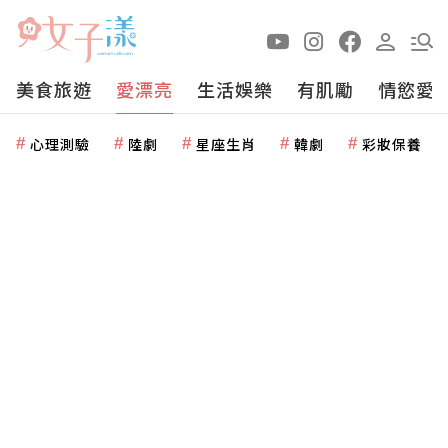
美食旅遊
愛漂亮
生活娛樂
有肌勵
情慾愛
心理測驗
陸劇
星座生肖
韓劇
彩妝保養