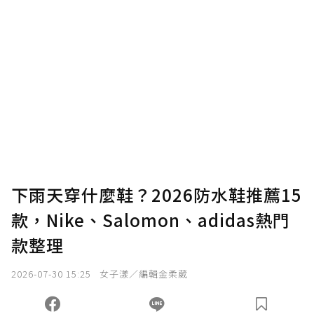
贊助說明
為了鼓勵作者持續創作更好的內容，會員可以
使用「贊助」功能實質回饋給喜愛的作者。可
將您認為適合的點數贈送給作者，一旦使用贊
助點數即不得撤銷，單筆贊助最低點數為30
點，最高點數沒有上限。
U 利點數 1 點 = NTD 1 元。
下雨天穿什麼鞋？2026防水鞋推薦15
款，Nike、Salomon、adidas熱門
確認送出
款整理
我已詳閱贊助說明，且同意站方的使用條款。
2026-07-30 15:25
女子漾／編輯金柔葳
您當前剩餘 U 利點數：
0
點；前往
購買點數