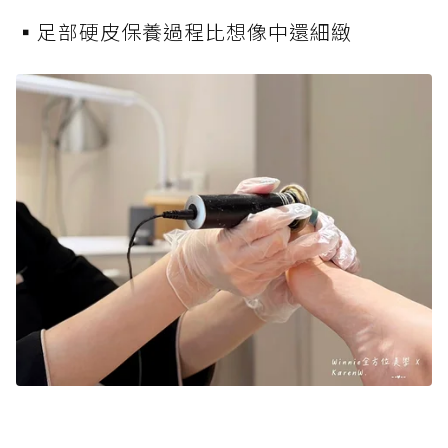
▪️足部硬皮保養過程比想像中還細緻