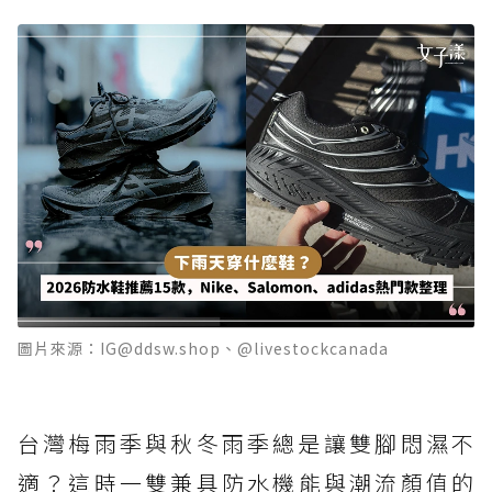
圖片來源：IG@ddsw.shop、@livestockcanada
台灣梅雨季與秋冬雨季總是讓雙腳悶濕不
適？這時一雙兼具防水機能與潮流顏值的