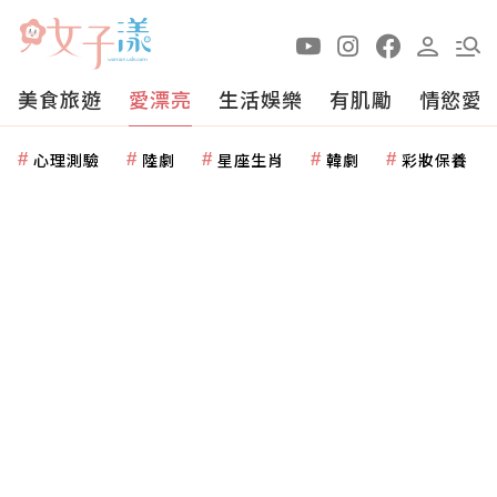
美食旅遊
愛漂亮
生活娛樂
有肌勵
情慾愛
心理測驗
陸劇
星座生肖
韓劇
彩妝保養