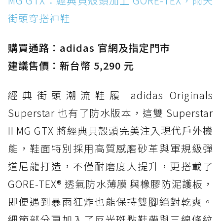
MG GTX：經典貝殼頭加上 GORE-TEX，雨天
街頭穿搭神鞋
防水鞋推薦 2. New Balance Hierro v9 GORE-
TEX：黃金大底加持，最帥山系越野防水跑鞋
購買通路：adidas 官網及指定門市
防水鞋推薦 3. Nike Dunk Low GORE-TEX：
經典 Dunk 輪廓加上防水科技，雨天穿搭帥度不
建議售價：新台幣 5,290 元
打折
經典街頭潮流鞋履 adidas Originals
防水鞋推薦 4. ASICS TRABUCO 14 GTX：搭
載 GORE-TEX 隱形貼合科技，全方位防水神鞋
Superstar 也有了防水版本，這雙 Superstar
防水鞋推薦 5. Salomon XT-6 GORE-TEX：潮
II MG GTX 將經典貝殼頭完美注入現代戶外機
人必備山系鞋王！防滑、防水與街頭顏值一次攻
能，鞋面特別採用高質感磨砂革與軍規級彈
頂
道尼龍打造，不僅耐磨度大提升，更搭載了
防水鞋推薦 6. HOKA Stinson Evo GTX：越野
復刻厚底，GORE-TEX 防水與增高神器一次滿
GORE-TEX® 透氣防水薄膜 與橡膠防泥護板，
足
即便遇到暴雨狂炸也能保持雙腳絕對乾爽。
防水鞋推薦 7. Timberland Motion Access：
細節部分更加入了反光斑點鞋帶與三線條紋