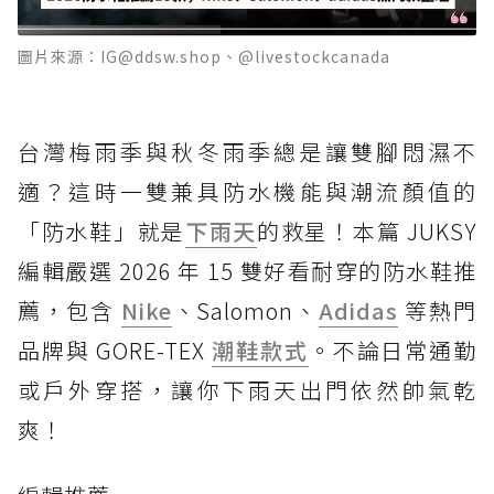
圖片來源：IG@ddsw.shop、@livestockcanada
台灣梅雨季與秋冬雨季總是讓雙腳悶濕不
適？這時一雙兼具防水機能與潮流顏值的
「防水鞋」就是
下雨天
的救星！本篇 JUKSY
編輯嚴選 2026 年 15 雙好看耐穿的防水鞋推
薦，包含
Nike
、Salomon、
Adidas
等熱門
品牌與 GORE-TEX
潮鞋款式
。不論日常通勤
或戶外穿搭，讓你下雨天出門依然帥氣乾
爽！