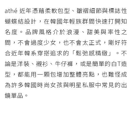
athé 近年憑藉柔軟包型、皺褶細節與標誌性
蝴蝶結設計，在韓國年輕族群間快速打開知
名度。品牌風格介於浪漫、甜美與率性之
間，不會過度少女，也不會太正式，剛好符
合近年韓系穿搭追求的「鬆弛感精緻」。不
論是洋裝、襯衫、牛仔褲，或是簡單的白T造
型，都能用一顆包增加整體亮點，也難怪成
為許多韓國時尚女孩與明星私服中常見的出
鏡單品。