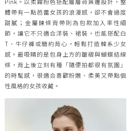
Pink。以柔霧粉色搭配層層荷葉邊設計，整
體帶有一點芭蕾女孩的浪漫感，卻不會過度
甜膩；金屬鍊條背帶則為包款加入率性細
節，讓它不只適合洋裝、裙裝，也能搭配白
T、牛仔褲或簡約背心，輕鬆打造韓系少女
感。最吸睛的是包身上方的皺褶與蝴蝶結線
條，背上後立刻有種「隨便拍都很有氛圍」
的時髦感，很適合喜歡粉嫩、柔美又帶點個
性風格的女孩收藏。