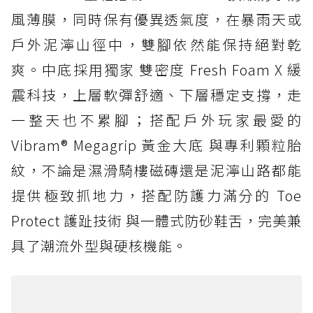
風薄膜，同時保有優異透氣度，在暴雨天或
戶外泥濘山徑中，雙腳依然能保持絕對乾
爽。中底採用獨家 雙密度 Fresh Foam X 緩
震科技，上層軟彈舒適、下層穩定支撐，走
一整天也不累腳；搭配戶外玩家最愛的
Vibram® Megagrip 黃金大底 與專利顆粒胎
紋，不論是濕滑騎樓磁磚還是泥濘山路都能
提供極致抓地力，搭配防護力滿分的 Toe
Protect 護趾技術 與一體式防砂鞋舌，完美兼
具了潮流外型與硬核機能。