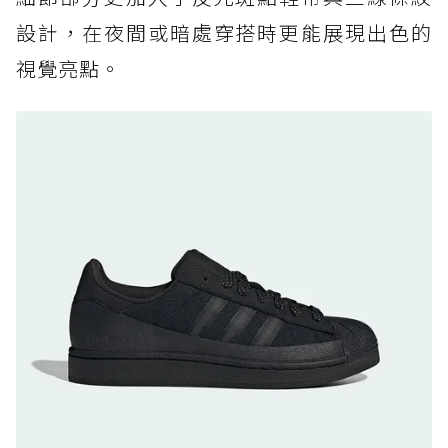
黃靴同級頂級防水，輕量化工裝健走鞋雨天必備
設計，在夜間或暗處穿搭時更能展現出色的
防水鞋推薦 7. Timberland Motion Access：
視覺亮點。
黃靴同級頂級防水，輕量化工裝健走鞋雨天必備
防水鞋推薦 8. Mizuno WAVE MUJIN LS
GTX：搭載 Vibram 黃金大底與 GORE-TEX 的
日系街頭潮鞋
防水鞋推薦 9. PALLADIUM OFF_BOUND
DISC WP+：首度導入旋鈕快穿，橘標防水加持
的城市波浪神鞋
防水鞋推薦 10. PUMA Voyage NITRO™ 4
GORE-TEX：氮氣中底注入，回彈與防滑兼具的
全天候越野跑鞋
防水鞋推薦 11. On Cloudhorizon 2 WP：腳
感軟彈、搭載 Missiongrip™ 的防水輕越野鞋
防水鞋推薦 12. Vans Crosspath XC GORE-