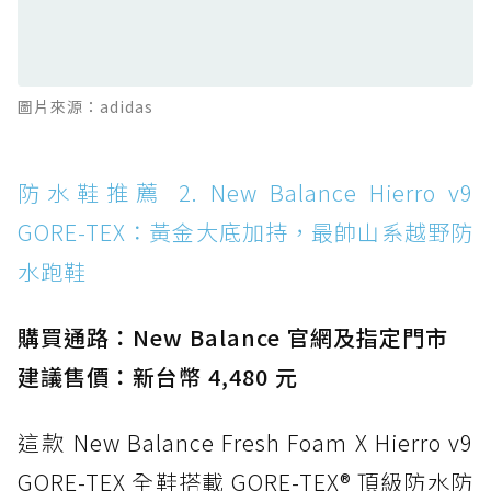
TEX：搭載 Vibram 大底與 GORE-TEX，顛覆
滑板印象的防水鞋
防水鞋推薦 13. Dr. Martens 1460 Rain
圖片來源：adidas
Boot：馬汀首款雨靴登場，經典八孔加上全防
水 PVC
防水鞋推薦 14. SKECHERS BADGER
防水鞋推薦 2. New Balance Hierro v9
WATERPROOF：一踩即穿懶人神器！搭載固特
GORE-TEX：黃金大底加持，最帥山系越野防
異大底與全防水厚底健走鞋
水跑鞋
防水鞋推薦 15. Brooks Cascadia 19 GTX：注
入氮氣中底與 GORE-TEX 的全地形碳中和神鞋
購買通路：New Balance 官網及指定門市
建議售價：新台幣 4,480 元
這款 New Balance Fresh Foam X Hierro v9
GORE-TEX 全鞋搭載 GORE-TEX® 頂級防水防