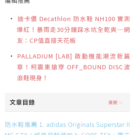
編輯推薦
迪卡儂 Decathlon 防水鞋 NH100 實測
爆紅！暴雨走30分鐘踩水坑全乾爽⋯網
友：CP值直接天花板
PALLADIUM [LAB] 啟動機能潮流新篇
章！柯震東搶穿 OFF_BOUND DISC波
浪鞋現身！
文章目錄
展開
防水鞋推薦 1. adidas Originals Superstar II
防水鞋推薦 1. adidas Originals Superstar II
MG GTX：經典貝殼頭加上 GORE-TEX，雨天街
頭穿搭神鞋