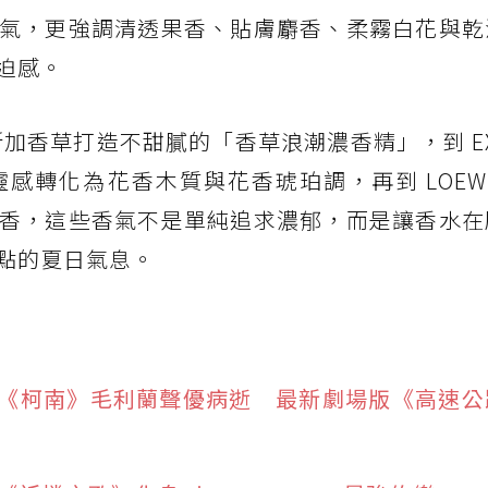
氣，更強調清透果香、貼膚麝香、柔霧白花與乾
迫感。
馬達加斯加香草打造不甜膩的「香草浪潮濃香精」，到 EX 
感轉化為花香木質與花香琥珀調，再到 LOEW
香，這些香氣不是單純追求濃郁，而是讓香水在
點的夏日氣息。
《柯南》毛利蘭聲優病逝 最新劇場版《高速公