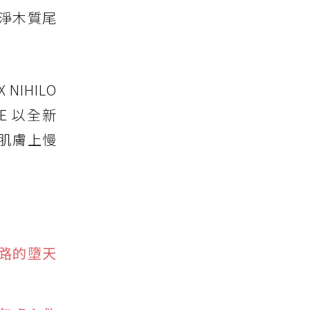
淨木質尾
NIHILO
E 以全新
肌膚上慢
路的墮天