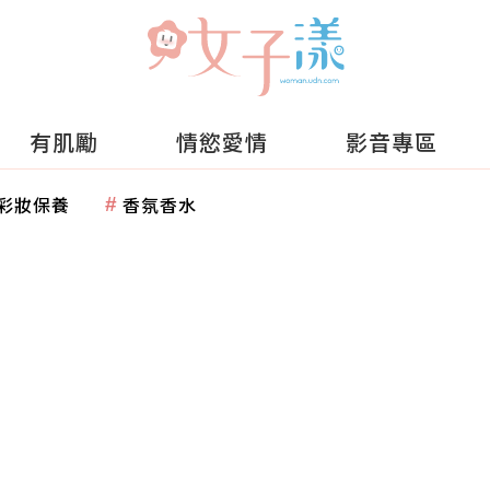
有肌勵
情慾愛情
影音專區
彩妝保養
香氛香水