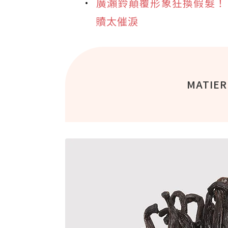
廣瀨鈴顛覆形象狂換假髮！《祈
贖太催淚
MATIE