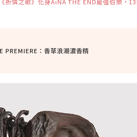
憐之歌》化身AiNA THE END最強伯樂，1
RE PREMIERE：香草浪潮濃香精