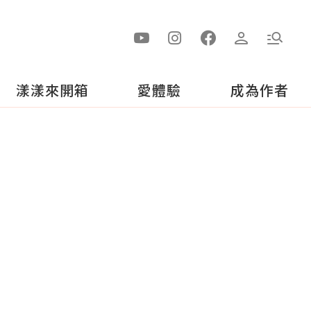
漾漾來開箱
愛體驗
成為作者