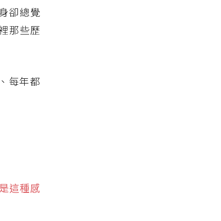
身卻總覺
裡那些歷
制、每年都
妝是這種感