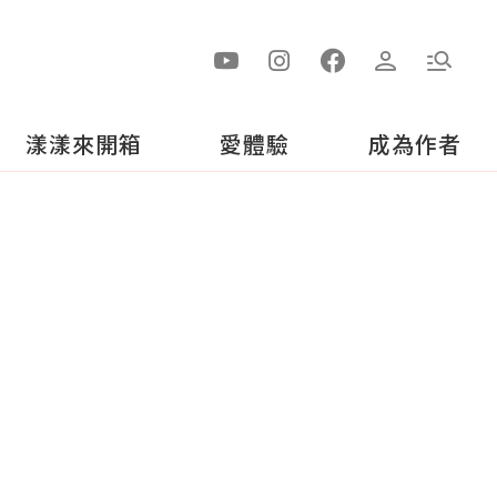
漾漾來開箱
愛體驗
成為作者