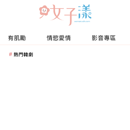
有肌勵
情慾愛情
影音專區
熱門韓劇