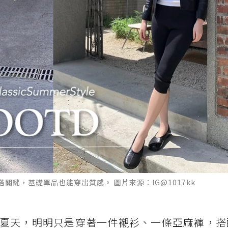
鍵，基礎單品也能穿出質感。 圖片來源：IG@1017kk
夏天，明明只是穿著一件襯衫、一條亞麻褲，搭