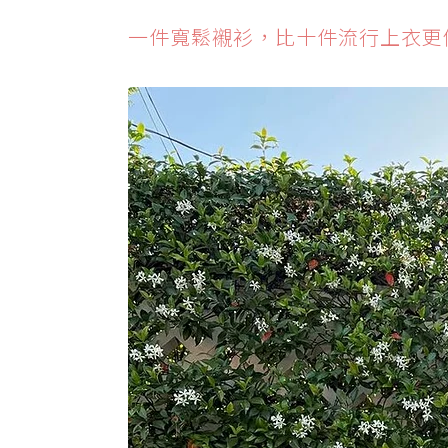
一件寬鬆襯衫，比十件流行上衣更