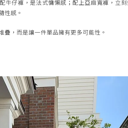
配牛仔褲，是法式慵懶感；配上亞麻寬褲，立刻
隨性感。
堆疊，而是讓一件單品擁有更多可能性。