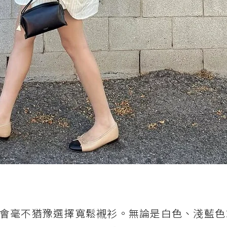
會毫不猶豫選擇寬鬆襯衫。無論是白色、淺藍色