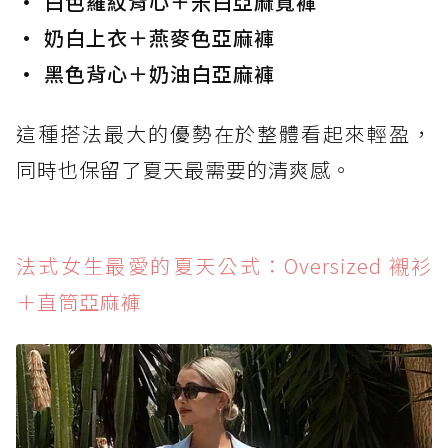
• 白色羅紋背心＋米白亞麻寬褲
• 奶白上衣＋燕麥色亞麻褲
• 黑色背心＋奶油白亞麻褲
這種搭法最大的優勢在於整體看起來輕盈，
同時也保留了夏天最需要的清爽感。
法式女生最愛的夏天公式：Oversized 襯衫
＋直筒亞麻褲