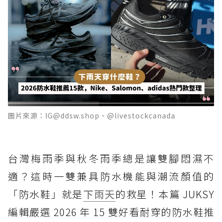
圖片來源：IG@ddsw.shop、@livestockcanada
台灣梅雨季與秋冬雨季總是讓雙腳悶濕不
適？這時一雙兼具防水機能與潮流顏值的
「防水鞋」就是
下雨天
的救星！本篇 JUKSY
編輯嚴選 2026 年 15 雙好看耐穿的防水鞋推