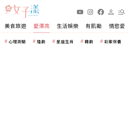
美食旅遊
愛漂亮
生活娛樂
有肌勵
情慾愛
心理測驗
陸劇
星座生肖
韓劇
彩妝保養