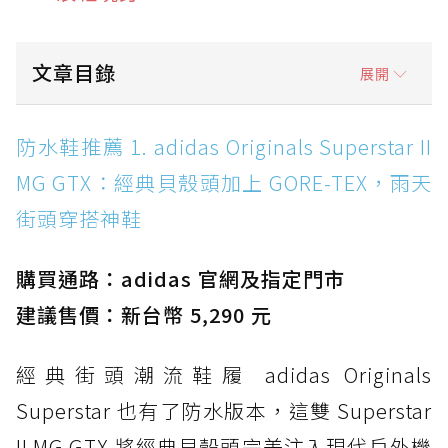
文章目錄
展開
防水鞋推薦 1. adidas Originals Superstar II
防水鞋推薦 1. adidas Originals Superstar II
MG GTX：經典貝殼頭加上 GORE-TEX，雨天街
MG GTX：經典貝殼頭加上 GORE-TEX，雨天
頭穿搭神鞋
街頭穿搭神鞋
防水鞋推薦 2. New Balance Hierro v9 GORE-
TEX：黃金大底加持，最帥山系越野防水跑鞋
購買通路：adidas 官網及指定門市
防水鞋推薦 3. Nike Dunk Low GORE-TEX：
經典 Dunk 輪廓加上防水科技，雨天穿搭帥度不
建議售價：新台幣 5,290 元
打折
經典街頭潮流鞋履 adidas Originals
防水鞋推薦 4. ASICS TRABUCO 14 GTX：搭
載 GORE-TEX 隱形貼合科技，全方位防水神鞋
Superstar 也有了防水版本，這雙 Superstar
防水鞋推薦 5. Salomon XT-6 GORE-TEX：潮
II MG GTX 將經典貝殼頭完美注入現代戶外機