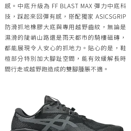
感。中底升級為 FF BLAST MAX 彈力中底科
技，踩起來回彈有感，搭配獨家 ASICSGRIP
防滑抓地橡膠大底與專用越野齒紋，無論是
濕滑的陡峭山路還是雨天都市的騎樓磁磚，
都能展現令人安心的抓地力。貼心的是，鞋
楦部分特別加大腳趾空間，能有效緩解長時
間行走或越野跑造成的雙腳腫脹不適。