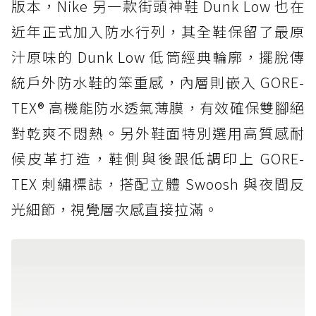
版本，Nike 另一款街頭神鞋 Dunk Low 也在
近年正式加入防水行列，其全鞋保留了最原
汁原味的 Dunk Low 低筒經典輪廓，擺脫傳
統戶外防水鞋的笨重感，內層則嵌入 GORE-
TEX® 高機能防水透氣薄膜，有效確保雙腳絕
對乾爽不悶熱。另外鞋面特別選用高質感耐
候皮革打造，鞋側與後跟低調印上 GORE-
TEX 刺繡標誌，搭配立體 Swoosh 與夜間反
光細節，視覺層次感直接拉滿。