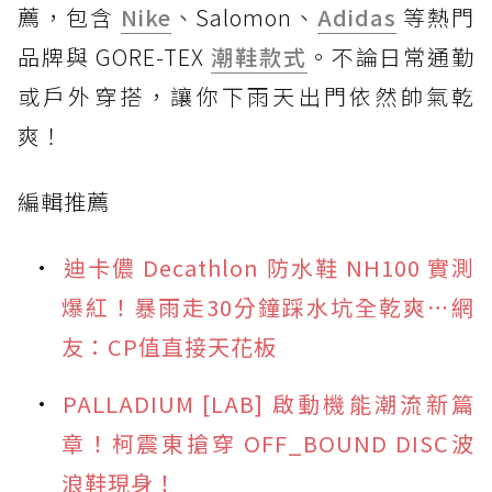
薦，包含
Nike
、Salomon、
Adidas
等熱門
品牌與 GORE-TEX
潮鞋款式
。不論日常通勤
或戶外穿搭，讓你下雨天出門依然帥氣乾
爽！
編輯推薦
迪卡儂 Decathlon 防水鞋 NH100 實測
爆紅！暴雨走30分鐘踩水坑全乾爽⋯網
友：CP值直接天花板
PALLADIUM [LAB] 啟動機能潮流新篇
章！柯震東搶穿 OFF_BOUND DISC波
浪鞋現身！