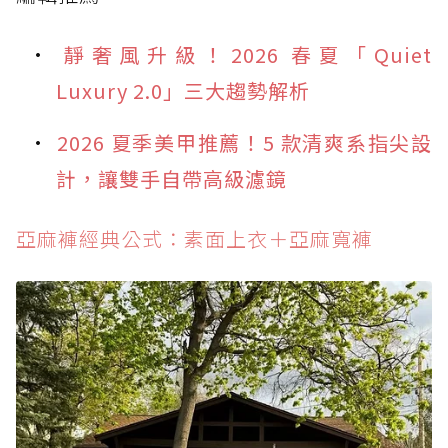
靜奢風升級！2026 春夏「Quiet
Luxury 2.0」三大趨勢解析
2026 夏季美甲推薦！5 款清爽系指尖設
計，讓雙手自帶高級濾鏡
亞麻褲經典公式：素面上衣＋亞麻寬褲