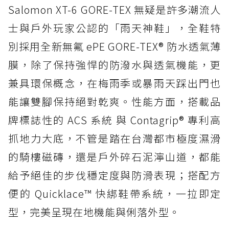
Salomon XT-6 GORE-TEX 無疑是許多潮流人
士與戶外玩家公認的「雨天神鞋」，全鞋特
別採用全新無氟 ePE GORE-TEX® 防水透氣薄
膜，除了保持強悍的防潑水與透氣機能，更
兼具環保概念，在梅雨季或暴雨天踩出門也
能讓雙腳保持絕對乾爽。性能方面，搭載品
牌標誌性的 ACS 系統 與 Contagrip® 專利高
抓地力大底，不管是踏在台灣都市極度濕滑
的騎樓磁磚，還是戶外碎石泥濘山道，都能
給予絕佳的步伐穩定度與防滑表現；搭配方
便的 Quicklace™ 快綁鞋帶系統，一拉即定
型，完美呈現在地機能與俐落外型。