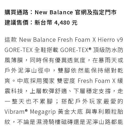
入氮氣中底與 GORE-TEX 的全地形碳中和神鞋
購買通路：New Balance 官網及指定門市
建議售價：新台幣 4,480 元
這款 New Balance Fresh Foam X Hierro v9
GORE-TEX 全鞋搭載 GORE-TEX® 頂級防水防
風薄膜，同時保有優異透氣度，在暴雨天或
戶外泥濘山徑中，雙腳依然能保持絕對乾
爽。中底採用獨家 雙密度 Fresh Foam X 緩
震科技，上層軟彈舒適、下層穩定支撐，走
一整天也不累腳；搭配戶外玩家最愛的
Vibram® Megagrip 黃金大底 與專利顆粒胎
紋，不論是濕滑騎樓磁磚還是泥濘山路都能