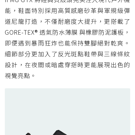
人必備山系鞋王！防滑、防水與街頭顏值一次攻
能，鞋面特別採用高質感磨砂革與軍規級彈
頂
道尼龍打造，不僅耐磨度大提升，更搭載了
防水鞋推薦 6. HOKA Stinson Evo GTX：越野
復刻厚底，GORE-TEX 防水與增高神器一次滿
GORE-TEX® 透氣防水薄膜 與橡膠防泥護板，
足
即便遇到暴雨狂炸也能保持雙腳絕對乾爽。
防水鞋推薦 7. Timberland Motion Access：
細節部分更加入了反光斑點鞋帶與三線條紋
黃靴同級頂級防水，輕量化工裝健走鞋雨天必備
設計，在夜間或暗處穿搭時更能展現出色的
防水鞋推薦 7. Timberland Motion Access：
視覺亮點。
黃靴同級頂級防水，輕量化工裝健走鞋雨天必備
防水鞋推薦 8. Mizuno WAVE MUJIN LS
GTX：搭載 Vibram 黃金大底與 GORE-TEX 的
日系街頭潮鞋
防水鞋推薦 9. PALLADIUM OFF_BOUND
DISC WP+：首度導入旋鈕快穿，橘標防水加持
的城市波浪神鞋