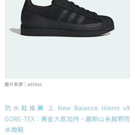
防水鞋推薦 10. PUMA Voyage NITRO™ 4
GORE-TEX：氮氣中底注入，回彈與防滑兼具的
全天候越野跑鞋
防水鞋推薦 11. On Cloudhorizon 2 WP：腳
感軟彈、搭載 Missiongrip™ 的防水輕越野鞋
防水鞋推薦 12. Vans Crosspath XC GORE-
TEX：搭載 Vibram 大底與 GORE-TEX，顛覆
滑板印象的防水鞋
防水鞋推薦 13. Dr. Martens 1460 Rain
圖片來源：adidas
Boot：馬汀首款雨靴登場，經典八孔加上全防
水 PVC
防水鞋推薦 14. SKECHERS BADGER
防水鞋推薦 2. New Balance Hierro v9
WATERPROOF：一踩即穿懶人神器！搭載固特
GORE-TEX：黃金大底加持，最帥山系越野防
異大底與全防水厚底健走鞋
水跑鞋
防水鞋推薦 15. Brooks Cascadia 19 GTX：注