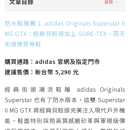
文章目錄
展開
防水鞋推薦 1. adidas Originals Superstar II
防水鞋推薦 1. adidas Originals Superstar II
MG GTX：經典貝殼頭加上 GORE-TEX，雨天街
MG GTX：經典貝殼頭加上 GORE-TEX，雨天
頭穿搭神鞋
街頭穿搭神鞋
防水鞋推薦 2. New Balance Hierro v9 GORE-
TEX：黃金大底加持，最帥山系越野防水跑鞋
購買通路：adidas 官網及指定門市
防水鞋推薦 3. Nike Dunk Low GORE-TEX：
經典 Dunk 輪廓加上防水科技，雨天穿搭帥度不
建議售價：新台幣 5,290 元
打折
經典街頭潮流鞋履 adidas Originals
防水鞋推薦 4. ASICS TRABUCO 14 GTX：搭
載 GORE-TEX 隱形貼合科技，全方位防水神鞋
Superstar 也有了防水版本，這雙 Superstar
防水鞋推薦 5. Salomon XT-6 GORE-TEX：潮
II MG GTX 將經典貝殼頭完美注入現代戶外機
人必備山系鞋王！防滑、防水與街頭顏值一次攻
能，鞋面特別採用高質感磨砂革與軍規級彈
頂