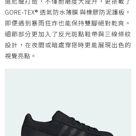
道尼龍打造，不僅耐磨度大提升，更搭載了
防水鞋推薦 6. HOKA Stinson Evo GTX：越野
復刻厚底，GORE-TEX 防水與增高神器一次滿
GORE-TEX® 透氣防水薄膜 與橡膠防泥護板，
足
即便遇到暴雨狂炸也能保持雙腳絕對乾爽。
防水鞋推薦 7. Timberland Motion Access：
細節部分更加入了反光斑點鞋帶與三線條紋
黃靴同級頂級防水，輕量化工裝健走鞋雨天必備
設計，在夜間或暗處穿搭時更能展現出色的
防水鞋推薦 7. Timberland Motion Access：
視覺亮點。
黃靴同級頂級防水，輕量化工裝健走鞋雨天必備
防水鞋推薦 8. Mizuno WAVE MUJIN LS
GTX：搭載 Vibram 黃金大底與 GORE-TEX 的
日系街頭潮鞋
防水鞋推薦 9. PALLADIUM OFF_BOUND
DISC WP+：首度導入旋鈕快穿，橘標防水加持
的城市波浪神鞋
防水鞋推薦 10. PUMA Voyage NITRO™ 4
GORE-TEX：氮氣中底注入，回彈與防滑兼具的