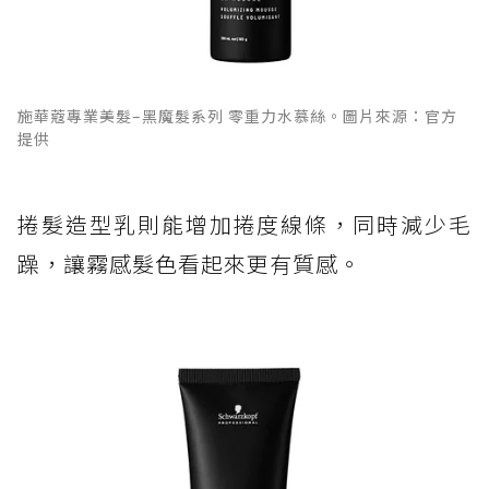
施華蔻專業美髮–黑魔髮系列 零重力水慕絲。圖片來源：官方
提供
捲髮造型乳則能增加捲度線條，同時減少毛
躁，讓霧感髮色看起來更有質感。