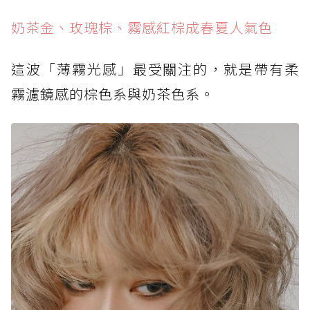
奶茶金、玫瑰棕、霧感紅棕成春夏人氣色
這波「薄霧光感」最受關注的，就是帶有柔
霧濾鏡感的棕色系與奶茶色系。