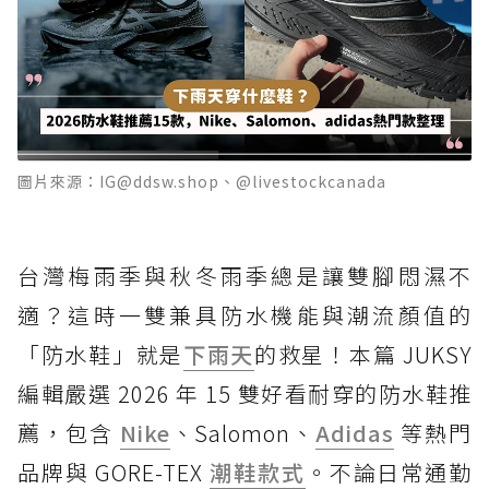
圖片來源：IG@ddsw.shop、@livestockcanada
台灣梅雨季與秋冬雨季總是讓雙腳悶濕不
適？這時一雙兼具防水機能與潮流顏值的
「防水鞋」就是
下雨天
的救星！本篇 JUKSY
編輯嚴選 2026 年 15 雙好看耐穿的防水鞋推
薦，包含
Nike
、Salomon、
Adidas
等熱門
品牌與 GORE-TEX
潮鞋款式
。不論日常通勤