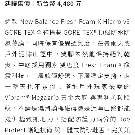
建議售價：新台幣 4,480 元
這款 New Balance Fresh Foam X Hierro v9
GORE-TEX 全鞋搭載 GORE-TEX® 頂級防水防
風薄膜，同時保有優異透氣度，在暴雨天或
戶外泥濘山徑中，雙腳依然能保持絕對乾
爽。中底採用獨家 雙密度 Fresh Foam X 緩
震科技，上層軟彈舒適、下層穩定支撐，走
一整天也不累腳；搭配戶外玩家最愛的
Vibram® Megagrip 黃金大底 與專利顆粒胎
紋，不論是濕滑騎樓磁磚還是泥濘山路都能
提供極致抓地力，搭配防護力滿分的 Toe
Protect 護趾技術 與一體式防砂鞋舌，完美兼