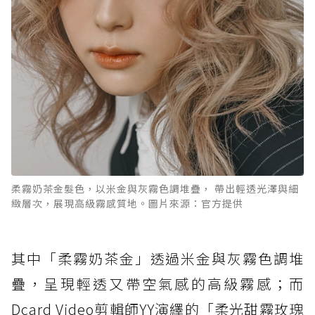
柔霧奶茶金髮色，以米金與灰霧色調堆疊， 帶出輕透光澤與細
緻層次，展現高級霧感質地。圖片來源：官方提供
其中「柔霧奶茶金」透過米金與灰霧色調堆
疊，呈現輕透又帶空氣感的高級霧感；而
Dcard Video剪輯師YY演繹的「柔光甜霧玫瑰