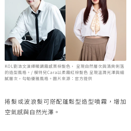
KOL劉浩文演繹暖調霧感栗棕髮色， 呈現自然層次與清爽俐落
的造型風格。/ 模特兒Cara以柔霧紅棕髮色 呈現溫潤光澤與細
膩層次，勾勒優雅風格。圖片來源：官方提供
捲髮或波浪髮可搭配蓬鬆型造型噴霧，增加
空氣感與自然光澤。