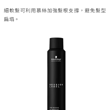
細軟髮可利用慕絲加強髮根支撐，避免髮型
扁塌。