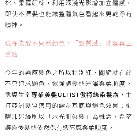
棕、柔霧紅棕，利用深淺光影增加立體感，
即使不漂髮也能讓整體氣色看起來更乾淨有
精神。
現在染髮不只看顏色，「髮質感」才是真正
重點
今年的霧感髮色之所以特別紅，關鍵就在於
不只追求顯色，還強調髮絲光澤與柔順度。
像
資生堂專業美髮ULTIST傲特絲染髮霜，
主
打亞洲髮質適用的霧灰基底與鎖色效果；絢
曜沛迷絲則以「水光肌染髮」為概念，希望
讓染後髮絲依然保有透亮感與柔順度。