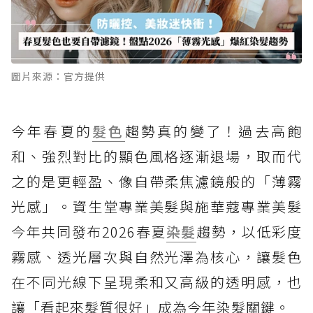
圖片來源：官方提供
今年春夏的
髮色
趨勢真的變了！過去高飽
和、強烈對比的顯色風格逐漸退場，取而代
之的是更輕盈、像自帶柔焦濾鏡般的「薄霧
光感」。資生堂專業美髮與施華蔻專業美髮
今年共同發布2026春夏
染髮
趨勢，以低彩度
霧感、透光層次與自然光澤為核心，讓髮色
在不同光線下呈現柔和又高級的透明感，也
讓「看起來髮質很好」成為今年染髮關鍵。