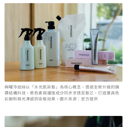
絢曜沛迷絲以「水光肌染髮」為核心概念，透過全新升級的鏡
鑽結構科技，將色素與護理成分同步滲透至髮芯，打造兼具色
彩飽和與光澤感的染髮效果。圖片來源：官方提供