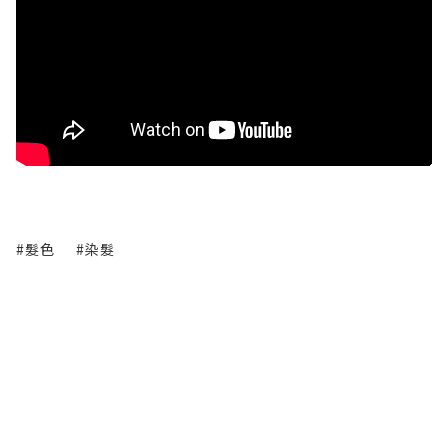
#髮色
#染髮