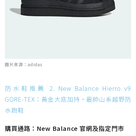
全天候越野跑鞋
防水鞋推薦 11. On Cloudhorizon 2 WP：腳
感軟彈、搭載 Missiongrip™ 的防水輕越野鞋
防水鞋推薦 12. Vans Crosspath XC GORE-
TEX：搭載 Vibram 大底與 GORE-TEX，顛覆
滑板印象的防水鞋
防水鞋推薦 13. Dr. Martens 1460 Rain
圖片來源：adidas
Boot：馬汀首款雨靴登場，經典八孔加上全防
水 PVC
防水鞋推薦 14. SKECHERS BADGER
防水鞋推薦 2. New Balance Hierro v9
WATERPROOF：一踩即穿懶人神器！搭載固特
GORE-TEX：黃金大底加持，最帥山系越野防
異大底與全防水厚底健走鞋
水跑鞋
防水鞋推薦 15. Brooks Cascadia 19 GTX：注
入氮氣中底與 GORE-TEX 的全地形碳中和神鞋
購買通路：New Balance 官網及指定門市