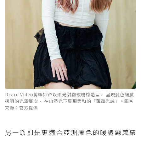
Dcard Video剪輯師YY以柔光甜霧玫瑰棕造型， 呈現髮色細膩
透明的光澤層次， 在自然光下展現柔和的「薄霧光感」。圖片
來源：官方提供
另一派則是更適合亞洲膚色的暖調霧感栗