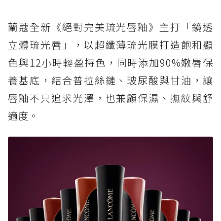
蘭蔻全新《絕對完美琉光唇釉》主打「鏡透
立體琉光唇」，以超纖薄琉光膜打造飽和顯
色與12小時輕盈持色，同時添加90%嫩唇保
養基底，結合普拉絲鏈、玻尿酸與甘油，讓
唇釉不只追求光澤，也兼顧保濕、撫紋與舒
適度。