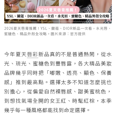
2026夏天唇膏推薦！YSL、蘭蔻、DIOR新品一次看，水光唇、
蜜糖色、精品外殼全攻略。圖片來源：官方提供
今年夏天
唇彩
新品真的不是普通熱鬧，從水
光、琉光、蜜糖色到豐唇露，各大精品美妝
品牌幾乎同時把「嘟嫩、透亮、顯色、保養
感」推到最高點。選擇太多不知道怎麼挑也
別擔心，從偏愛自然裸唇感、甜美蜜桃色，
到想找氣場全開的女王紅、時髦紅棕，本季
幾乎每一種風格都能找到命定選擇。