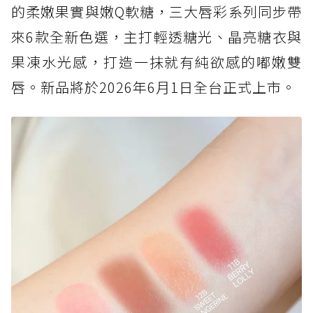
的柔嫩果實與嫩Q軟糖，三大唇彩系列同步帶
來6款全新色選，主打輕透糖光、晶亮糖衣與
果凍水光感，打造一抹就有純欲感的嘟嫩雙
唇。新品將於2026年6月1日全台正式上市。