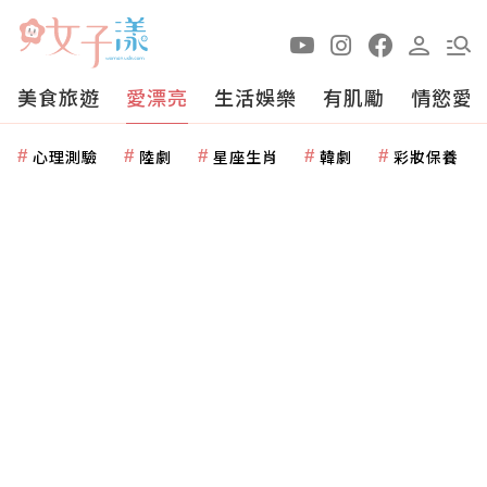
美食旅遊
愛漂亮
生活娛樂
有肌勵
情慾愛
心理測驗
陸劇
星座生肖
韓劇
彩妝保養