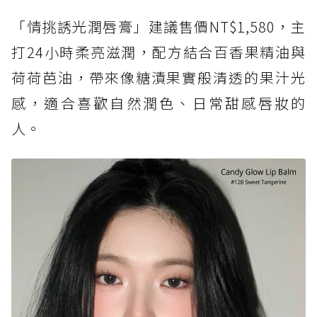
「情挑誘光潤唇膏」建議售價NT$1,580，主
打24小時柔亮滋潤，配方結合百香果精油與
荷荷芭油，帶來像糖漬果實般清透的果汁光
感，適合喜歡自然潤色、日常甜感唇妝的
人。