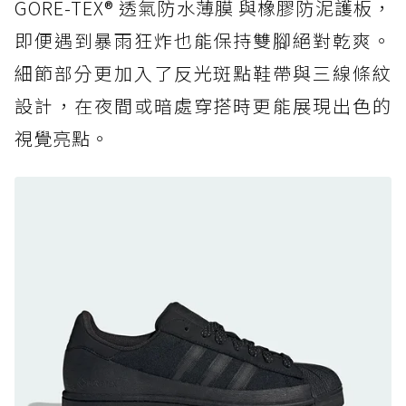
復刻厚底，GORE-TEX 防水與增高神器一次滿
GORE-TEX® 透氣防水薄膜 與橡膠防泥護板，
足
即便遇到暴雨狂炸也能保持雙腳絕對乾爽。
防水鞋推薦 7. Timberland Motion Access：
細節部分更加入了反光斑點鞋帶與三線條紋
黃靴同級頂級防水，輕量化工裝健走鞋雨天必備
設計，在夜間或暗處穿搭時更能展現出色的
防水鞋推薦 7. Timberland Motion Access：
視覺亮點。
黃靴同級頂級防水，輕量化工裝健走鞋雨天必備
防水鞋推薦 8. Mizuno WAVE MUJIN LS
GTX：搭載 Vibram 黃金大底與 GORE-TEX 的
日系街頭潮鞋
防水鞋推薦 9. PALLADIUM OFF_BOUND
DISC WP+：首度導入旋鈕快穿，橘標防水加持
的城市波浪神鞋
防水鞋推薦 10. PUMA Voyage NITRO™ 4
GORE-TEX：氮氣中底注入，回彈與防滑兼具的
全天候越野跑鞋