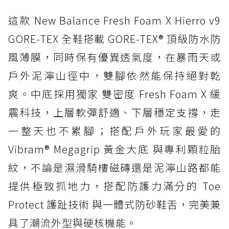
這款 New Balance Fresh Foam X Hierro v9
GORE-TEX 全鞋搭載 GORE-TEX® 頂級防水防
風薄膜，同時保有優異透氣度，在暴雨天或
戶外泥濘山徑中，雙腳依然能保持絕對乾
爽。中底採用獨家 雙密度 Fresh Foam X 緩
震科技，上層軟彈舒適、下層穩定支撐，走
一整天也不累腳；搭配戶外玩家最愛的
Vibram® Megagrip 黃金大底 與專利顆粒胎
紋，不論是濕滑騎樓磁磚還是泥濘山路都能
提供極致抓地力，搭配防護力滿分的 Toe
Protect 護趾技術 與一體式防砂鞋舌，完美兼
具了潮流外型與硬核機能。