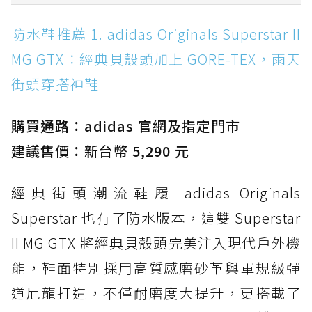
防水鞋推薦 1. adidas Originals Superstar II
防水鞋推薦 1. adidas Originals Superstar II
MG GTX：經典貝殼頭加上 GORE-TEX，雨天街
MG GTX：經典貝殼頭加上 GORE-TEX，雨天
頭穿搭神鞋
街頭穿搭神鞋
防水鞋推薦 2. New Balance Hierro v9 GORE-
TEX：黃金大底加持，最帥山系越野防水跑鞋
購買通路：adidas 官網及指定門市
防水鞋推薦 3. Nike Dunk Low GORE-TEX：
經典 Dunk 輪廓加上防水科技，雨天穿搭帥度不
建議售價：新台幣 5,290 元
打折
經典街頭潮流鞋履 adidas Originals
防水鞋推薦 4. ASICS TRABUCO 14 GTX：搭
載 GORE-TEX 隱形貼合科技，全方位防水神鞋
Superstar 也有了防水版本，這雙 Superstar
防水鞋推薦 5. Salomon XT-6 GORE-TEX：潮
II MG GTX 將經典貝殼頭完美注入現代戶外機
人必備山系鞋王！防滑、防水與街頭顏值一次攻
能，鞋面特別採用高質感磨砂革與軍規級彈
頂
道尼龍打造，不僅耐磨度大提升，更搭載了
防水鞋推薦 6. HOKA Stinson Evo GTX：越野