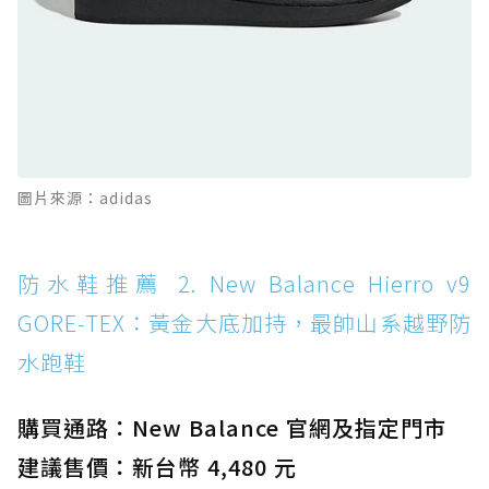
防水鞋推薦 11. On Cloudhorizon 2 WP：腳
感軟彈、搭載 Missiongrip™ 的防水輕越野鞋
防水鞋推薦 12. Vans Crosspath XC GORE-
TEX：搭載 Vibram 大底與 GORE-TEX，顛覆
滑板印象的防水鞋
防水鞋推薦 13. Dr. Martens 1460 Rain
圖片來源：adidas
Boot：馬汀首款雨靴登場，經典八孔加上全防
水 PVC
防水鞋推薦 14. SKECHERS BADGER
防水鞋推薦 2. New Balance Hierro v9
WATERPROOF：一踩即穿懶人神器！搭載固特
GORE-TEX：黃金大底加持，最帥山系越野防
異大底與全防水厚底健走鞋
水跑鞋
防水鞋推薦 15. Brooks Cascadia 19 GTX：注
入氮氣中底與 GORE-TEX 的全地形碳中和神鞋
購買通路：New Balance 官網及指定門市
建議售價：新台幣 4,480 元