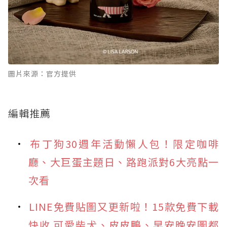
圖片來源：官方提供
編輯推薦
布丁狗30週年活動懶人包！限定咖啡
廳、大巨蛋主題日、路跑派對6大亮點一
次看
LINE免費貼圖又更新啦！15款免費下載
快收 可愛柴犬、皮皮鴨、早安晚安圖都