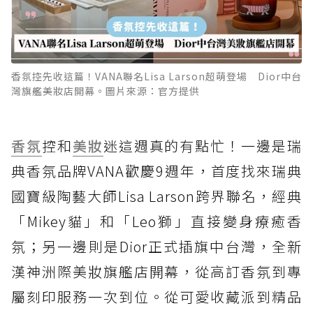
香氛控先收這篇！VANA聯名Lisa Larson超萌登場 Dior中台
灣旗艦美妝店開幕。圖片來源：官方提供
香氛
控和
美妝
迷這週真的有點忙！一邊是瑞
典香氛品牌VANA歡慶9週年，首度找來瑞典
國寶級陶藝大師Lisa Larson跨界聯名，經典
「Mikey貓」和「Leo獅」直接變身療癒香
氛；另一邊則是Dior正式插旗中台灣，全新
漢神洲際美妝旗艦店開幕，從高訂香氛到專
屬刻印服務一次到位。從可愛收藏派到精品