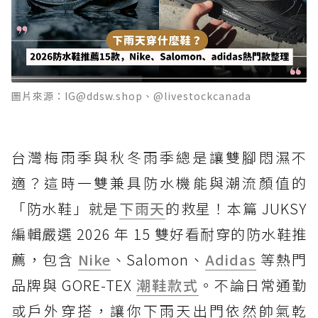
圖片來源：IG@ddsw.shop、@livestockcanada
台灣梅雨季與秋冬雨季總是讓雙腳悶濕不
適？這時一雙兼具防水機能與潮流顏值的
「防水鞋」就是
下雨天
的救星！本篇 JUKSY
編輯嚴選 2026 年 15 雙好看耐穿的防水鞋推
薦，包含
Nike
、Salomon、
Adidas
等熱門
品牌與 GORE-TEX
潮鞋款式
。不論日常通勤
或戶外穿搭，讓你下雨天出門依然帥氣乾