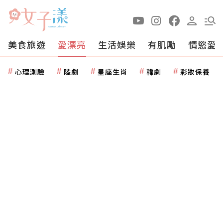
美食旅遊
愛漂亮
生活娛樂
有肌勵
情慾愛
心理測驗
陸劇
星座生肖
韓劇
彩妝保養