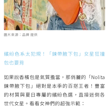
圖片來源：品牌 提供
繽紛色系太犯規！「鍊帶腋下包」女星狂撞
包也要背
如果說香檳包是氣質擔當，那俏麗的「Nolita
鍊帶腋下包」絕對是本季的百搭王者！豐富
的材質與夏日專屬的繽紛色選，直接迷倒各
世代女星。看看女神們的超強示範：