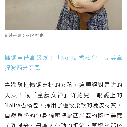
圖片來源：品牌 提供
慵懶自帶高級感！「Nolita 香檳包」完美拿
捏波西米亞風
喜歡隨性慵懶穿搭的女孩，這顆絕對是妳的
天菜！讓「童顏女神」許路兒一眼愛上的
Nolita香檳包，採用了極致柔軟的麂皮材質，
自然垂墜的包身輪廓把波西米亞的隨性美感
拉到滿分。最讓人心動的細節，莫過於那條