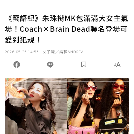
《蜜語紀》朱珠揹MK包滿滿大女主氣
場！Coach×Brain Dead聯名登場可
愛到犯規！
2026-05-25 14:53
女子漾／編輯ANDREA