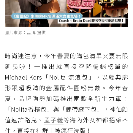
圖片來源：品牌 提供
時尚迷注意，今年
春夏
的購包清單又要無限
延長啦！一推出就直接空降暢銷榜單的
Michael Kors「Nolita 流浪包」，以經典廓
形跟超吸睛的金屬配件圈粉無數。今年春
夏，品牌強勢加碼推出兩款全新生力軍：
「Nolita香檳包」與「鍊帶腋下包」，神仙顏
值連許路兒、
孟子義
等海內外女神都招架不
住，直接在社群上被瘋狂洗版！