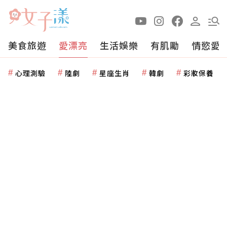
美食旅遊
愛漂亮
生活娛樂
有肌勵
情慾愛
心理測驗
陸劇
星座生肖
韓劇
彩妝保養