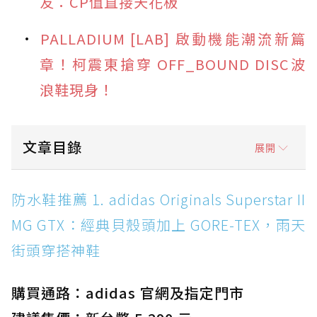
友：CP值直接天花板
PALLADIUM [LAB] 啟動機能潮流新篇
章！柯震東搶穿 OFF_BOUND DISC波
浪鞋現身！
文章目錄
展開
防水鞋推薦 1. adidas Originals Superstar II
防水鞋推薦 1. adidas Originals Superstar II
MG GTX：經典貝殼頭加上 GORE-TEX，雨天街
MG GTX：經典貝殼頭加上 GORE-TEX，雨天
頭穿搭神鞋
街頭穿搭神鞋
防水鞋推薦 2. New Balance Hierro v9 GORE-
TEX：黃金大底加持，最帥山系越野防水跑鞋
購買通路：adidas 官網及指定門市
防水鞋推薦 3. Nike Dunk Low GORE-TEX：
經典 Dunk 輪廓加上防水科技，雨天穿搭帥度不