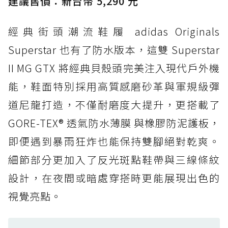
建議售價：新台幣 5,290 元
打折
經典街頭潮流鞋履 adidas Originals
防水鞋推薦 4. ASICS TRABUCO 14 GTX：搭
載 GORE-TEX 隱形貼合科技，全方位防水神鞋
Superstar 也有了防水版本，這雙 Superstar
防水鞋推薦 5. Salomon XT-6 GORE-TEX：潮
II MG GTX 將經典貝殼頭完美注入現代戶外機
人必備山系鞋王！防滑、防水與街頭顏值一次攻
能，鞋面特別採用高質感磨砂革與軍規級彈
頂
道尼龍打造，不僅耐磨度大提升，更搭載了
防水鞋推薦 6. HOKA Stinson Evo GTX：越野
復刻厚底，GORE-TEX 防水與增高神器一次滿
GORE-TEX® 透氣防水薄膜 與橡膠防泥護板，
足
即便遇到暴雨狂炸也能保持雙腳絕對乾爽。
防水鞋推薦 7. Timberland Motion Access：
細節部分更加入了反光斑點鞋帶與三線條紋
黃靴同級頂級防水，輕量化工裝健走鞋雨天必備
設計，在夜間或暗處穿搭時更能展現出色的
防水鞋推薦 7. Timberland Motion Access：
視覺亮點。
黃靴同級頂級防水，輕量化工裝健走鞋雨天必備
防水鞋推薦 8. Mizuno WAVE MUJIN LS