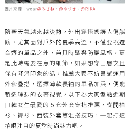
圖片來源：wear
@みさね
、
@ゆづき
、
@RIKA
隨著天氣越來越炎熱，外出
穿搭
總讓人傷腦
筋，尤其面對戶外的夏季高溫，不僅要挑選
合適的單品之外，兼具時髦與防曬風格，更
是此時需要在意的細節，如果想穿出層次且
保有降溫印象的話，推薦大家不妨嘗試運用
外套疊搭，選擇薄款長袖的單品加乘，便能
製造理想的衣著視覺，以下為大家盤點近期
日韓女生最愛的 5 套外套穿搭推薦，從開襟
衫、襯衫、西裝外套等混搭技巧，一起打造
搶眼注目的夏季時尚魅力吧。