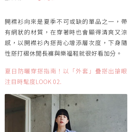
開襟衫向來是夏季不可或缺的單品之一，帶
有網狀的材質，在穿著時也會顯得清爽又涼
感，以開襟衫內搭背心增添層次度，下身隨
性搭打褶休閒長褲與樂福鞋就很好看加分。
夏日防曬穿搭指南！以「外套」疊搭出搶眼
注目時髦度LOOK 02.