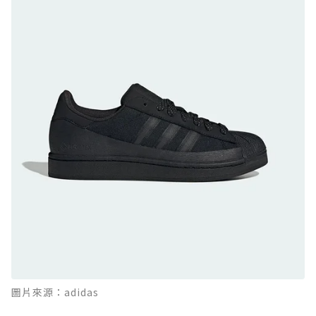
GTX：搭載 Vibram 黃金大底與 GORE-TEX 的
日系街頭潮鞋
防水鞋推薦 9. PALLADIUM OFF_BOUND
DISC WP+：首度導入旋鈕快穿，橘標防水加持
的城市波浪神鞋
防水鞋推薦 10. PUMA Voyage NITRO™ 4
GORE-TEX：氮氣中底注入，回彈與防滑兼具的
全天候越野跑鞋
防水鞋推薦 11. On Cloudhorizon 2 WP：腳
感軟彈、搭載 Missiongrip™ 的防水輕越野鞋
防水鞋推薦 12. Vans Crosspath XC GORE-
TEX：搭載 Vibram 大底與 GORE-TEX，顛覆
滑板印象的防水鞋
防水鞋推薦 13. Dr. Martens 1460 Rain
圖片來源：adidas
Boot：馬汀首款雨靴登場，經典八孔加上全防
水 PVC