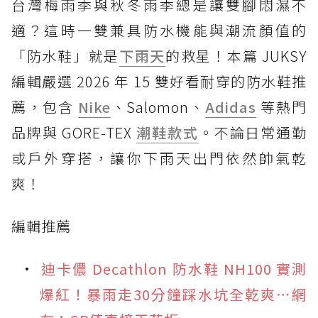
台灣梅雨季與秋冬雨季總是讓雙腳悶濕不
適？這時一雙兼具防水機能與潮流顏值的
「防水鞋」就是
下雨天
的救星！本篇 JUKSY
編輯嚴選 2026 年 15 雙好看耐穿的防水鞋推
薦，包含
Nike
、Salomon、
Adidas
等熱門
品牌與 GORE-TEX
潮鞋款式
。不論日常通勤
或戶外穿搭，讓你下雨天出門依然帥氣乾
爽！
編輯推薦
迪卡儂 Decathlon 防水鞋 NH100 實測
爆紅！暴雨走30分鐘踩水坑全乾爽⋯網