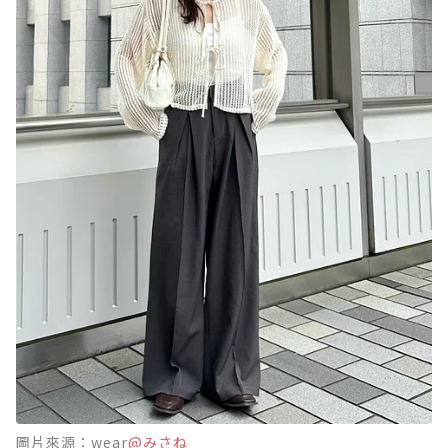
圖片來源：wear
@みさね