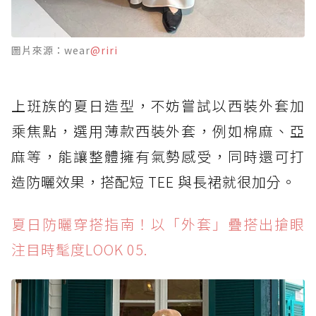
圖片來源：wear
@riri
上班族的夏日造型，不妨嘗試以西裝外套加
乘焦點，選用薄款西裝外套，例如棉麻、亞
麻等，能讓整體擁有氣勢感受，同時還可打
造防曬效果，搭配短 TEE 與長裙就很加分。
夏日防曬穿搭指南！以「外套」疊搭出搶眼
注目時髦度LOOK 05.