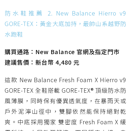
防水鞋推薦 14. SKECHERS BADGER
防水鞋推薦 2. New Balance Hierro v9
WATERPROOF：一踩即穿懶人神器！搭載固特
GORE-TEX：黃金大底加持，最帥山系越野防
異大底與全防水厚底健走鞋
水跑鞋
防水鞋推薦 15. Brooks Cascadia 19 GTX：注
入氮氣中底與 GORE-TEX 的全地形碳中和神鞋
購買通路：New Balance 官網及指定門市
建議售價：新台幣 4,480 元
這款 New Balance Fresh Foam X Hierro v9
GORE-TEX 全鞋搭載 GORE-TEX® 頂級防水防
風薄膜，同時保有優異透氣度，在暴雨天或
戶外泥濘山徑中，雙腳依然能保持絕對乾
爽。中底採用獨家 雙密度 Fresh Foam X 緩