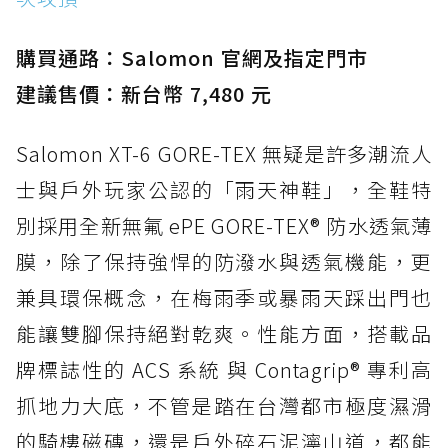
購買通路：Salomon 官網及指定門市
建議售價：新台幣 7,480 元
Salomon XT-6 GORE-TEX 無疑是許多潮流人
士與戶外玩家公認的「雨天神鞋」，全鞋特
別採用全新無氟 ePE GORE-TEX® 防水透氣薄
膜，除了保持強悍的防潑水與透氣機能，更
兼具環保概念，在梅雨季或暴雨天踩出門也
能讓雙腳保持絕對乾爽。性能方面，搭載品
牌標誌性的 ACS 系統 與 Contagrip® 專利高
抓地力大底，不管是踏在台灣都市極度濕滑
的騎樓磁磚，還是戶外碎石泥濘山道，都能