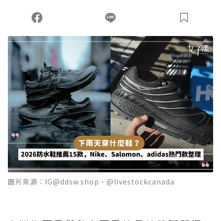
圖片來源：IG@ddsw.shop、@livestockcanada