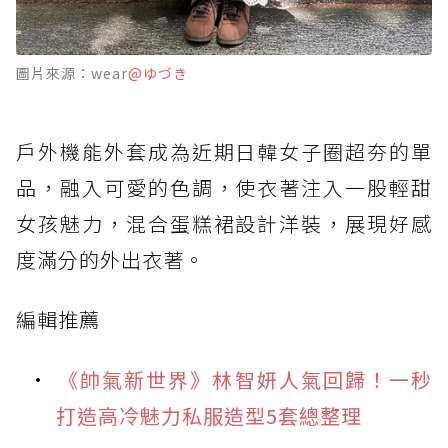
圖片來源：wear
@ゆづき
戶外機能外套成為近期日韓女子圈超夯的單
品，融入可愛的色調，使衣著注入一股輕甜
女孩魅力，混合蛋糕裙設計洋裝，展現好感
度滿分的外出衣著。
編輯推薦
《帥氣新世界》林智妍人氣回歸！一秒
打造高冷魅力私服造型5套總整理