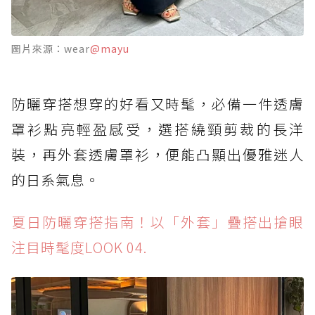
圖片來源：wear
@mayu
防曬穿搭想穿的好看又時髦，必備一件透膚
罩衫點亮輕盈感受，選搭繞頸剪裁的長洋
裝，再外套透膚罩衫，便能凸顯出優雅迷人
的日系氣息。
夏日防曬穿搭指南！以「外套」疊搭出搶眼
注目時髦度LOOK 04.