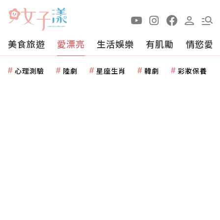
美食旅遊
愛漂亮
生活娛樂
有肌勵
情慾愛
心理測驗
陸劇
星座生肖
韓劇
彩妝保養