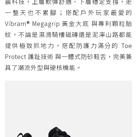
震科技，上層軟彈舒適、下層穩定支撐，走
一整天也不累腳；搭配戶外玩家最愛的
Vibram® Megagrip 黃金大底 與專利顆粒胎
紋，不論是濕滑騎樓磁磚還是泥濘山路都能
提供極致抓地力，搭配防護力滿分的 Toe
Protect 護趾技術 與一體式防砂鞋舌，完美兼
具了潮流外型與硬核機能。