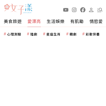
美食旅遊
愛漂亮
生活娛樂
有肌勵
情慾愛
心理測驗
陸劇
星座生肖
韓劇
彩妝保養