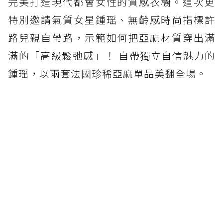
完美打造現代都會女性的質感衣櫥。這次更
特別邀請氣質女星鍾瑶、無齡感時尚指標許
路兒親自帶路，示範如何把亞麻材質穿出滿
滿的「高級鬆弛感」！ 自帶獨立自信魅力的
鍾瑶，以兩套法國珍稀亞麻單品美翻全場。