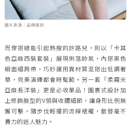
圖片來源：品牌提供
而穿搭總能引起熱搜的許路兒，則以「卡其
色亞麻西裝套裝」展現俐落帥氣，內搭黑色
緞面細肩帶，巧妙運用異材質混搭出低調奢
華，完美演繹都會時髦範。另一套「柔霧米
亞麻長洋裝」更是必收單品！圍裹式設計加
上修飾臉型的V領與收腰細節，讓身形比例無
懈可擊，隨步伐輕擺的流線裙襬，散發毫不
費力的迷人魅力。