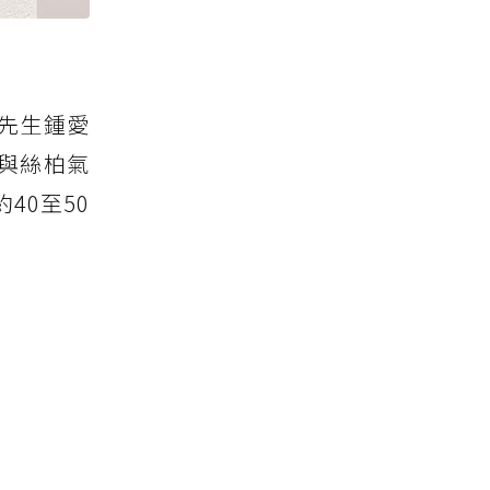
先生鍾愛
與絲柏氣
40至50