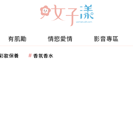
有肌勵
情慾愛情
影音專區
彩妝保養
香氛香水