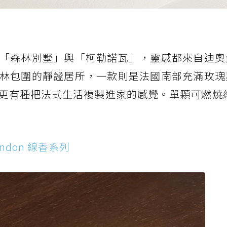
「森林別墅」與「柯勒諾瓦」，靈感都來自迪奧
林包圍的靜謐居所，一款則是法國南部充滿玫瑰
更有種把法式生活複製進家的感覺。單顆可燃燒約
ondon 線香系列