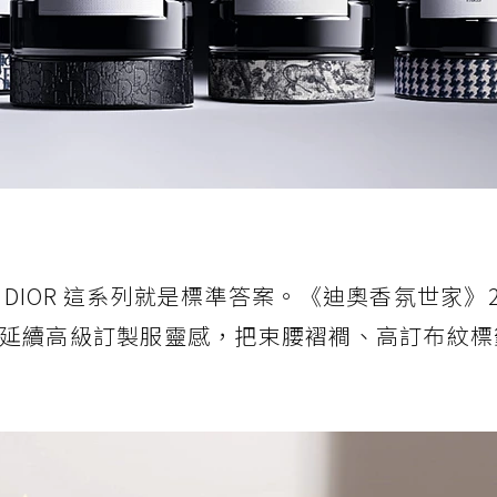
DIOR 這系列就是標準答案。《迪奧香氛世家》2
延續高級訂製服靈感，把束腰褶襇、高訂布紋標