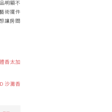
新品明顯不
藝術擺件
好想讓房間
偽體香太加
D 沙灘香