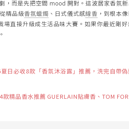
，而是先把空間 mood 開對。這波居家香氛
從精品級
香氛蠟燭
、日式儀式感
線香
，到根本像
香氛戰場直接升級成生活品味大賽。如果你最近剛
。
26夏日必收8款「香氛沐浴露」推薦，洗完自帶
款精品香水推薦 GUERLAIN貼膚香、TOM FOR