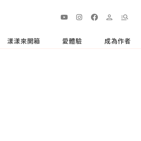
漾漾來開箱
愛體驗
成為作者