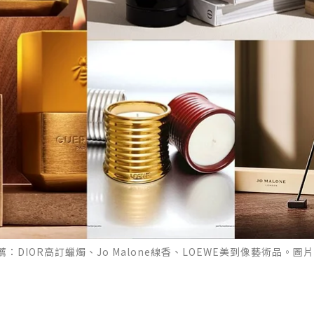
：DIOR高訂蠟燭、Jo Malone線香、LOEWE美到像藝術品。圖