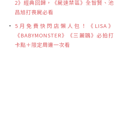
2》經典回歸，《屍速禁區》全智賢、池
昌旭打喪屍必看
5月免費快閃店懶人包！《LISA》
《BABYMONSTER》《三麗鷗》必拍打
卡點＋限定周邊一次看