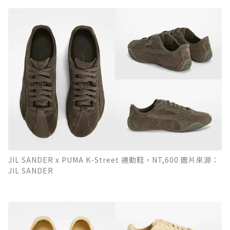
JIL SANDER x PUMA K-Street 運動鞋，NT,600 圖片來源：
JIL SANDER