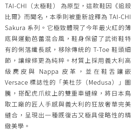
TAI-CHI（太極鞋） 為原型，這款鞋因《追殺
比爾》而聞名，本季則被重新詮釋為 TAI-CHI
Sakura 系列。它極致體現了今年最火紅的薄
底與運動芭蕾混合風，鞋身保留了武術鞋特
有的俐落纖長感，移除傳統的 T-Toe 鞋頭細
節，讓線條更為純粹。材質上採用義大利高
級麂皮與 Nappa 皮革，並在鞋舌鑲嵌
Versace 標誌性的「美杜莎（Medusa）」圖
騰，搭配虎爪紋上的雙重車縫線，將日本鳥
取工廠的匠人手感與義大利的狂放奢華完美
縫合，呈現出一種既復古又極具侵略性的精
緻美學。