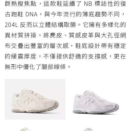
群熱搜焦點，這款鞋延續了 NB 標誌性的復
古跑鞋 DNA，與今年流行的薄底趨勢不同，
204L 反而以立體結構取勝。它擁有多樣化的
異材質拼接，將麂皮、質感皮革與大孔徑網
布交疊出豐富的層次感，鞋底設計帶有穩定
的緩震厚度，不僅提供舒適的支撐感，更在
無形中優化了腿部線條。