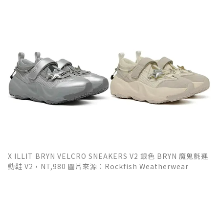
X ILLIT BRYN VELCRO SNEAKERS V2 銀色 BRYN 魔鬼氈運
動鞋 V2，NT,980 圖片來源：Rockfish Weatherwear