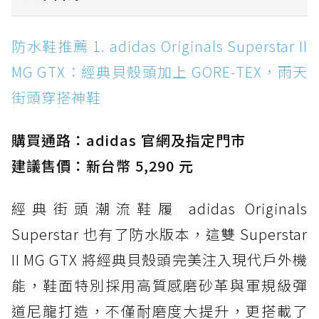
防水鞋推薦 1. adidas Originals Superstar II
防水鞋推薦 1. adidas Originals Superstar II
MG GTX：經典貝殼頭加上 GORE-TEX，雨天街
MG GTX：經典貝殼頭加上 GORE-TEX，雨天
頭穿搭神鞋
街頭穿搭神鞋
防水鞋推薦 2. New Balance Hierro v9 GORE-
TEX：黃金大底加持，最帥山系越野防水跑鞋
購買通路：adidas 官網及指定門市
防水鞋推薦 3. Nike Dunk Low GORE-TEX：
經典 Dunk 輪廓加上防水科技，雨天穿搭帥度不
建議售價：新台幣 5,290 元
打折
經典街頭潮流鞋履 adidas Originals
防水鞋推薦 4. ASICS TRABUCO 14 GTX：搭
載 GORE-TEX 隱形貼合科技，全方位防水神鞋
Superstar 也有了防水版本，這雙 Superstar
防水鞋推薦 5. Salomon XT-6 GORE-TEX：潮
II MG GTX 將經典貝殼頭完美注入現代戶外機
人必備山系鞋王！防滑、防水與街頭顏值一次攻
能，鞋面特別採用高質感磨砂革與軍規級彈
頂
道尼龍打造，不僅耐磨度大提升，更搭載了
防水鞋推薦 6. HOKA Stinson Evo GTX：越野