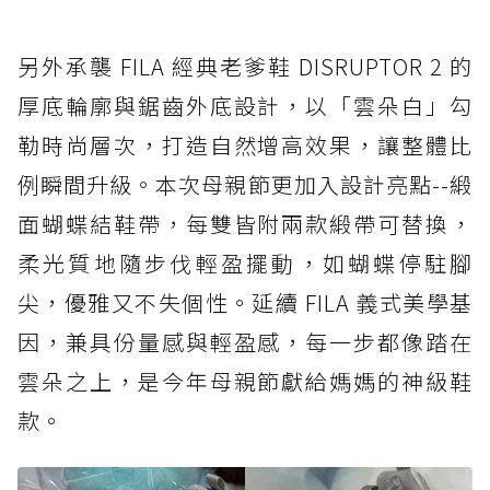
另外承襲 FILA 經典老爹鞋 DISRUPTOR 2 的
厚底輪廓與鋸齒外底設計，以「雲朵白」勾
勒時尚層次，打造自然增高效果，讓整體比
例瞬間升級。本次母親節更加入設計亮點--緞
面蝴蝶結鞋帶，每雙皆附兩款緞帶可替換，
柔光質地隨步伐輕盈擺動，如蝴蝶停駐腳
尖，優雅又不失個性。延續 FILA 義式美學基
因，兼具份量感與輕盈感，每一步都像踏在
雲朵之上，是今年母親節獻給媽媽的神級鞋
款。