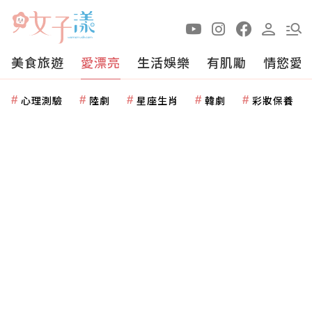
美食旅遊
愛漂亮
生活娛樂
有肌勵
情慾愛
心理測驗
陸劇
星座生肖
韓劇
彩妝保養