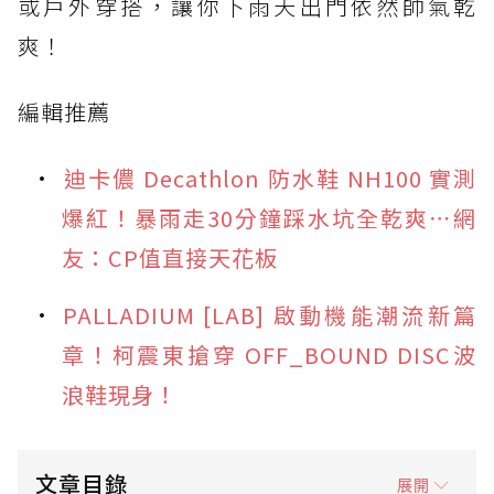
或戶外穿搭，讓你下雨天出門依然帥氣乾
爽！
編輯推薦
迪卡儂 Decathlon 防水鞋 NH100 實測
爆紅！暴雨走30分鐘踩水坑全乾爽⋯網
友：CP值直接天花板
PALLADIUM [LAB] 啟動機能潮流新篇
章！柯震東搶穿 OFF_BOUND DISC波
浪鞋現身！
文章目錄
展開