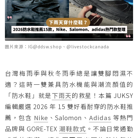
圖片來源：IG@ddsw.shop、@livestockcanada
台灣梅雨季與秋冬雨季總是讓雙腳悶濕不
適？這時一雙兼具防水機能與潮流顏值的
「防水鞋」就是
下雨天
的救星！本篇 JUKSY
編輯嚴選 2026 年 15 雙好看耐穿的防水鞋推
薦，包含
Nike
、Salomon、
Adidas
等熱門
品牌與 GORE-TEX
潮鞋款式
。不論日常通勤