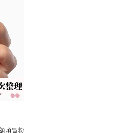
額頭冒
粉