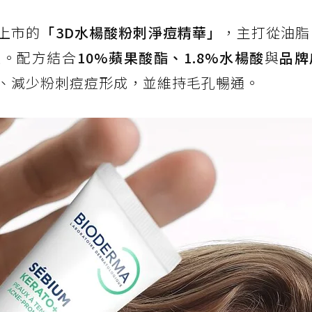
裝上市的
「3D水楊酸粉刺淨痘精華」
，主打從油脂
題。配方結合
10%蘋果酸酯、1.8%水楊酸
與
品牌
、減少粉刺痘痘形成，並維持毛孔暢通。