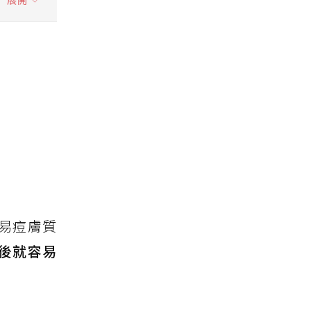
易痘膚質
後就容易