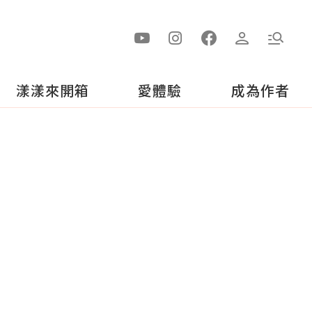
漾漾來開箱
愛體驗
成為作者