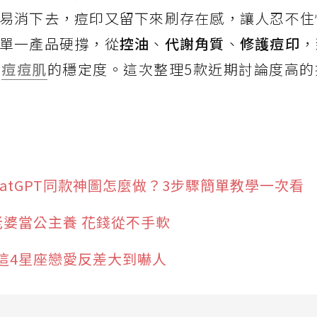
易消下去，痘印又留下來刷存在感，讓人忍不住
單一產品硬撐，從
控油
、
代謝角質
、
修護痘印
，
響
痘痘肌
的穩定度。這次整理5款近期討論度高的
hatGPT同款神圖怎麼做？3步驟簡單教學一次看
老婆當公主養 花錢從不手軟
這4星座戀愛反差大到嚇人