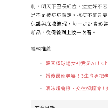
刺
，明天下巴長紅痘，痘痘好不容
是不是被痘痘鎖定。抗痘不能只靠
保護
與
底妝遮瑕
，每一步都會影
新品，從
保養到上妝一次看
。
編輯推薦
韓國棒球場女神竟是AI！C
婚後最寵老婆！3生肖男把
曖昧超會撩、交往卻超冷！
文章目錄