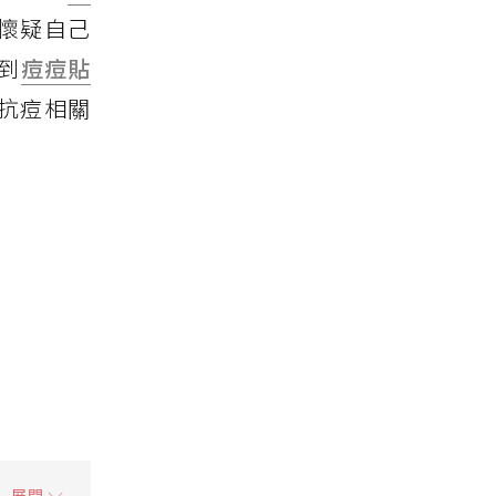
懷疑自己
到
痘痘貼
抗痘相關
展開