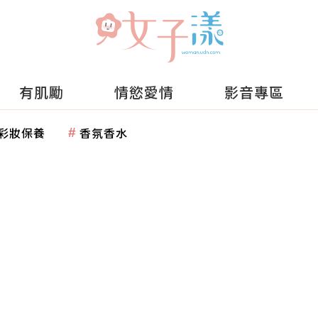
有肌勵
情慾愛情
影音專區
彩妝保養
香氛香水