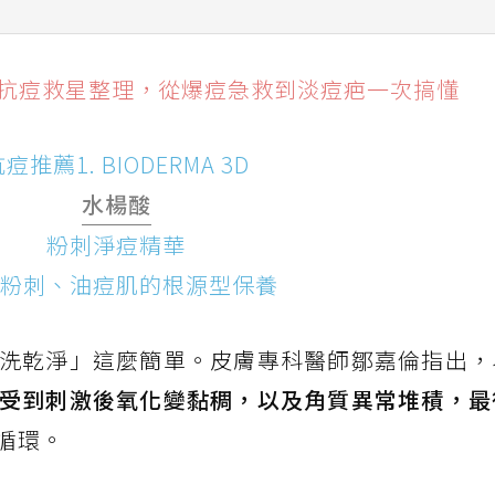
楊酸粉刺淨痘精華 反覆粉刺、油痘肌的根源型保養
款抗痘救星整理，從爆痘急救到淡痘疤一次搞懂
天使飛天小女警造型痘痘貼 長痘也要可愛出門
系列 從控油、收孔到淡痘印一次管理
痘推薦1. BIODERMA 3D
華＋一點即遮抗痘遮瑕 上妝族的痘痘肌救星
水楊酸
抗痘精華液 急救痘痘與淡痘印一次處理
粉刺淨痘精華
粉刺、油痘肌的根源型保養
洗乾淨」這麼簡單。皮膚專科醫師鄒嘉倫指出，
受到刺激後氧化變黏稠，以及角質異常堆積，最
循環。