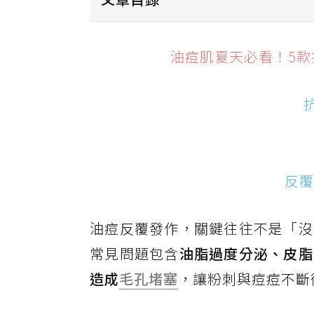
抗痘推薦1. BIODERMA 3D水
油痘肌夏天必看！5
抗痘推薦2. DermaAngel護妍
抗痘推薦3. NARUKO茶樹三酸AI
抗
抗痘推薦4. 媚比琳控油貼貼妝前精
抗痘推薦5. 曼秀雷敦Acnes集中
反覆
油痘反覆發作，關鍵往往不是「沒
常見問題包含
油脂過度分泌、皮脂
造成
毛孔堵塞
，讓粉刺與痘痘不斷