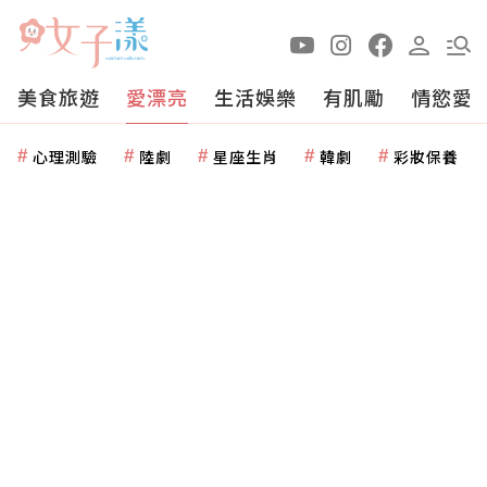
美食旅遊
愛漂亮
生活娛樂
有肌勵
情慾愛
心理測驗
陸劇
星座生肖
韓劇
彩妝保養