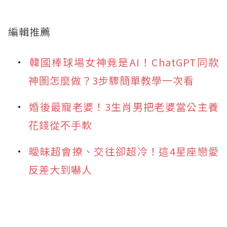
編輯推薦
韓國棒球場女神竟是AI！ChatGPT同款
神圖怎麼做？3步驟簡單教學一次看
婚後最寵老婆！3生肖男把老婆當公主養
花錢從不手軟
曖昧超會撩、交往卻超冷！這4星座戀愛
反差大到嚇人