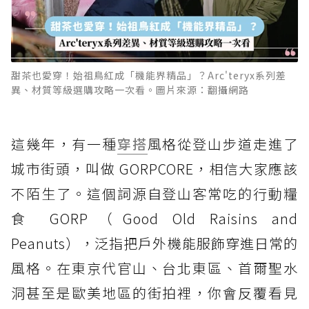
甜茶也愛穿！始祖鳥紅成「機能界精品」？Arc'teryx系列差
異、材質等級選購攻略一次看。圖片來源：翻攝網路
這幾年，有一種
穿搭
風格從登山步道走進了
城市街頭，叫做 GORPCORE，相信大家應該
不陌生了。這個詞源自登山客常吃的行動糧
食 GORP（Good Old Raisins and
Peanuts），泛指把戶外機能服飾穿進日常的
風格。在東京代官山、台北東區、首爾聖水
洞甚至是歐美地區的街拍裡，你會反覆看見