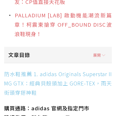
友：CP值直接天花板
PALLADIUM [LAB] 啟動機能潮流新篇
章！柯震東搶穿 OFF_BOUND DISC波
浪鞋現身！
文章目錄
展開
防水鞋推薦 1. adidas Originals Superstar II
防水鞋推薦 1. adidas Originals Superstar II
MG GTX：經典貝殼頭加上 GORE-TEX，雨天街
MG GTX：經典貝殼頭加上 GORE-TEX，雨天
頭穿搭神鞋
街頭穿搭神鞋
防水鞋推薦 2. New Balance Hierro v9 GORE-
TEX：黃金大底加持，最帥山系越野防水跑鞋
購買通路：adidas 官網及指定門市
防水鞋推薦 3. Nike Dunk Low GORE-TEX：
經典 Dunk 輪廓加上防水科技，雨天穿搭帥度不