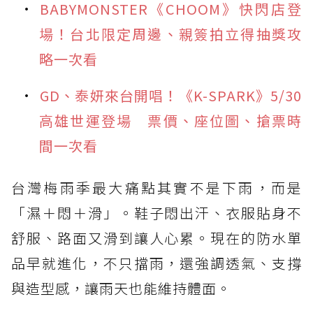
BABYMONSTER《CHOOM》快閃店登
場！台北限定周邊、親簽拍立得抽獎攻
略一次看
GD、泰妍來台開唱！《K-SPARK》5/30
高雄世運登場 票價、座位圖、搶票時
間一次看
台灣梅雨季最大痛點其實不是下雨，而是
「濕＋悶＋滑」。鞋子悶出汗、衣服貼身不
舒服、路面又滑到讓人心累。現在的防水單
品早就進化，不只擋雨，還強調透氣、支撐
與造型感，讓雨天也能維持體面。