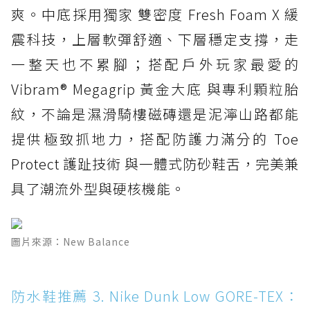
爽。中底採用獨家 雙密度 Fresh Foam X 緩
防水鞋推薦 14. SKECHERS BADGER
震科技，上層軟彈舒適、下層穩定支撐，走
WATERPROOF：一踩即穿懶人神器！搭載固特
異大底與全防水厚底健走鞋
一整天也不累腳；搭配戶外玩家最愛的
Vibram® Megagrip 黃金大底 與專利顆粒胎
防水鞋推薦 15. Brooks Cascadia 19 GTX：注
入氮氣中底與 GORE-TEX 的全地形碳中和神鞋
紋，不論是濕滑騎樓磁磚還是泥濘山路都能
提供極致抓地力，搭配防護力滿分的 Toe
Protect 護趾技術 與一體式防砂鞋舌，完美兼
具了潮流外型與硬核機能。
圖片來源：New Balance
防水鞋推薦 3. Nike Dunk Low GORE-TEX：