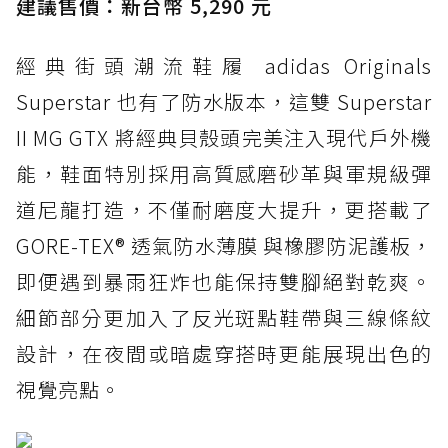
建議售價：新台幣 5,290 元
打折
經典街頭潮流鞋履 adidas Originals
防水鞋推薦 4. ASICS TRABUCO 14 GTX：搭
載 GORE-TEX 隱形貼合科技，全方位防水神鞋
Superstar 也有了防水版本，這雙 Superstar
防水鞋推薦 5. Salomon XT-6 GORE-TEX：潮
II MG GTX 將經典貝殼頭完美注入現代戶外機
人必備山系鞋王！防滑、防水與街頭顏值一次攻
能，鞋面特別採用高質感磨砂革與軍規級彈
頂
道尼龍打造，不僅耐磨度大提升，更搭載了
防水鞋推薦 6. HOKA Stinson Evo GTX：越野
復刻厚底，GORE-TEX 防水與增高神器一次滿
GORE-TEX® 透氣防水薄膜 與橡膠防泥護板，
足
即便遇到暴雨狂炸也能保持雙腳絕對乾爽。
防水鞋推薦 7. Timberland Motion Access：
細節部分更加入了反光斑點鞋帶與三線條紋
黃靴同級頂級防水，輕量化工裝健走鞋雨天必備
設計，在夜間或暗處穿搭時更能展現出色的
防水鞋推薦 7. Timberland Motion Access：
視覺亮點。
黃靴同級頂級防水，輕量化工裝健走鞋雨天必備
防水鞋推薦 8. Mizuno WAVE MUJIN LS