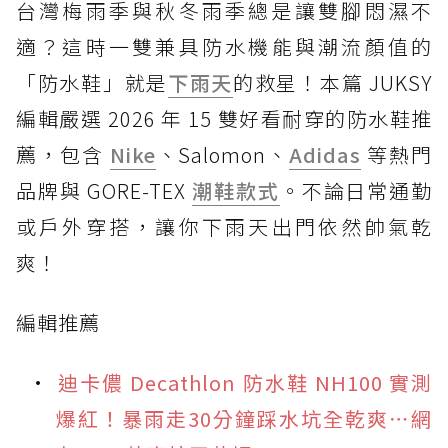
台灣梅雨季與秋冬雨季總是讓雙腳悶濕不
適？這時一雙兼具防水機能與潮流顏值的
「防水鞋」就是
下雨天
的救星！本篇 JUKSY
編輯嚴選 2026 年 15 雙好看耐穿的防水鞋推
薦，包含
Nike
、Salomon、
Adidas
等熱門
品牌與 GORE-TEX
潮鞋款式
。不論日常通勤
或戶外穿搭，讓你下雨天出門依然帥氣乾
爽！
編輯推薦
迪卡儂 Decathlon 防水鞋 NH100 實測
爆紅！暴雨走30分鐘踩水坑全乾爽⋯網