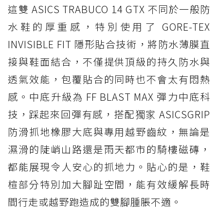
這雙 ASICS TRABUCO 14 GTX 不同於一般防
水鞋的厚重感，特別使用了 GORE-TEX
INVISIBLE FIT 隱形貼合技術，將防水薄膜直
接與鞋面結合，不僅提供頂級的持久防水與
透氣效能，包覆貼合的同時也不會太有悶熱
感。中底升級為 FF BLAST MAX 彈力中底科
技，踩起來回彈有感，搭配獨家 ASICSGRIP
防滑抓地橡膠大底與專用越野齒紋，無論是
濕滑的陡峭山路還是雨天都市的騎樓磁磚，
都能展現令人安心的抓地力。貼心的是，鞋
楦部分特別加大腳趾空間，能有效緩解長時
間行走或越野跑造成的雙腳腫脹不適。