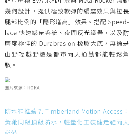
超厚壓模 EVA 泡棉中底與 Meta-Rocker 滾動
幾何設計，提供極致軟彈的緩震效果與拉長
腿部比例的「隱形增高」效果。搭配 Speed-
lace 快速綁帶系統、夜間反光織帶，以及耐
磨度極佳的 Durabrasion 橡膠大底，無論是
山野輕越野還是都市雨天通勤都能輕鬆駕
馭。
圖片來源：HOKA
防水鞋推薦 7. Timberland Motion Access：
黃靴同級頂級防水，輕量化工裝健走鞋雨天
必備