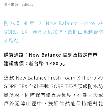
GTX：搭載 Vibram 黃金大底與 GORE-TEX 的
圖片來源：adidas
日系街頭潮鞋
防水鞋推薦 9. PALLADIUM OFF_BOUND
防水鞋推薦 2. New Balance Hierro v9
DISC WP+：首度導入旋鈕快穿，橘標防水加持
的城市波浪神鞋
GORE-TEX：黃金大底加持，最帥山系越野防
防水鞋推薦 10. PUMA Voyage NITRO™ 4
水跑鞋
GORE-TEX：氮氣中底注入，回彈與防滑兼具的
全天候越野跑鞋
購買通路：New Balance 官網及指定門市
防水鞋推薦 11. On Cloudhorizon 2 WP：腳
建議售價：新台幣 4,480 元
感軟彈、搭載 Missiongrip™ 的防水輕越野鞋
防水鞋推薦 12. Vans Crosspath XC GORE-
這款 New Balance Fresh Foam X Hierro v9
TEX：搭載 Vibram 大底與 GORE-TEX，顛覆
GORE-TEX 全鞋搭載 GORE-TEX® 頂級防水防
滑板印象的防水鞋
風薄膜，同時保有優異透氣度，在暴雨天或
防水鞋推薦 13. Dr. Martens 1460 Rain
Boot：馬汀首款雨靴登場，經典八孔加上全防
戶外泥濘山徑中，雙腳依然能保持絕對乾
水 PVC