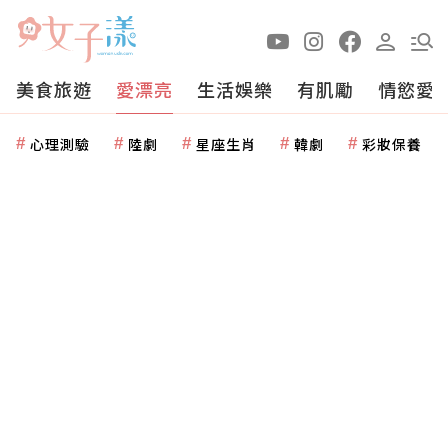
美食旅遊
愛漂亮
生活娛樂
有肌勵
情慾愛
心理測驗
陸劇
星座生肖
韓劇
彩妝保養