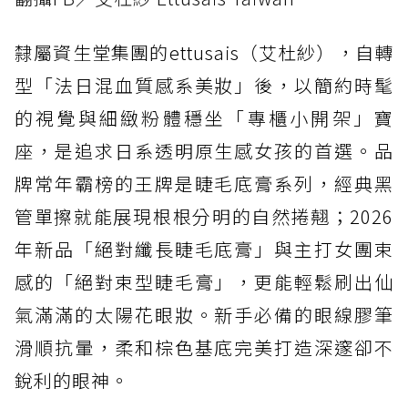
隸屬資生堂集團的ettusais（艾杜紗），自轉
型「法日混血質感系美妝」後，以簡約時髦
的視覺與細緻粉體穩坐「專櫃小開架」寶
座，是追求日系透明原生感女孩的首選。品
牌常年霸榜的王牌是睫毛底膏系列，經典黑
管單擦就能展現根根分明的自然捲翹；2026
年新品「絕對纖長睫毛底膏」與主打女團束
感的「絕對束型睫毛膏」，更能輕鬆刷出仙
氣滿滿的太陽花眼妝。新手必備的眼線膠筆
滑順抗暈，柔和棕色基底完美打造深邃卻不
銳利的眼神。