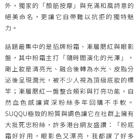
外，獨家的「顏筋按摩」與充滿和風詩意的
絕美命名，更讓它自帶難以抗拒的獨特魅
力。
話題最集中的是招牌粉霜、漸層腮紅與眼影
盤，其中粉霜主打「隨時間演化的光澤」，
剛上妝是清亮光、融合後轉為水光、皮脂分
泌後呈現潤光，被不少人視為頂級底妝的標
竿；漸層腮紅一盤整合頰彩與打亮功能，自
然血色感讓資深粉絲多年回購不手軟。
SUQQU極致的粉質與調色讓它在社群上擁有
大批死忠粉絲，許多港台網友盛讚：「粉底
霜好好用，眼影色又漂亮，我都課了好多