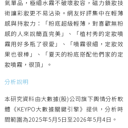
氣單品，極細水霧不破壞妝容，磁力鎖妝技
術讓彩妝更不易沾染。網友好評集中在輕薄
感與持妝力：「粉底超級輕薄，對喜歡無粉
感的人來說簡直完美」、「植村秀的定妝噴
霧用好多瓶了很愛」、「噴霧很細，定妝效
果也很棒」、「夏天的粉底搭配他們家的定
妝噴霧，很頂」。
分析說明
本研究資料由大數據(股)公司旗下輿情分析軟
體《KEYPO大數據關鍵引擎》提供，分析時
間範圍為2025年5月5日至2026年5月4日。