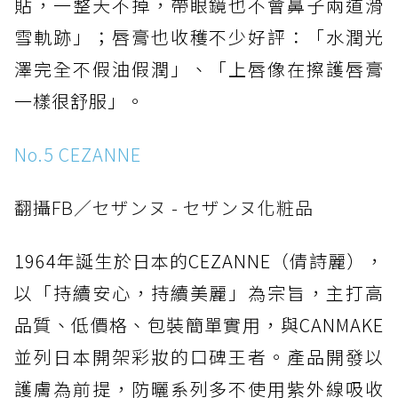
貼，一整天不掉，帶眼鏡也不會鼻子兩道滑
雪軌跡」；唇膏也收穫不少好評：「水潤光
澤完全不假油假潤」、「上唇像在擦護唇膏
一樣很舒服」。
No.5 CEZANNE
翻攝FB／セザンヌ - セザンヌ化粧品
1964年誕生於日本的CEZANNE（倩詩麗），
以「持續安心，持續美麗」為宗旨，主打高
品質、低價格、包裝簡單實用，與CANMAKE
並列日本開架彩妝的口碑王者。產品開發以
護膚為前提，防曬系列多不使用紫外線吸收