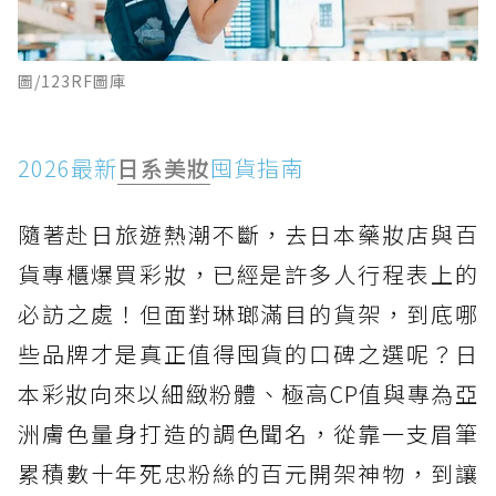
圖/123RF圖庫
2026最新
日系
美妝
囤貨指南
隨著赴日旅遊熱潮不斷，去日本藥妝店與百
貨專櫃爆買彩妝，已經是許多人行程表上的
必訪之處！但面對琳瑯滿目的貨架，到底哪
些品牌才是真正值得囤貨的口碑之選呢？日
本彩妝向來以細緻粉體、極高CP值與專為亞
洲膚色量身打造的調色聞名，從靠一支眉筆
累積數十年死忠粉絲的百元開架神物，到讓