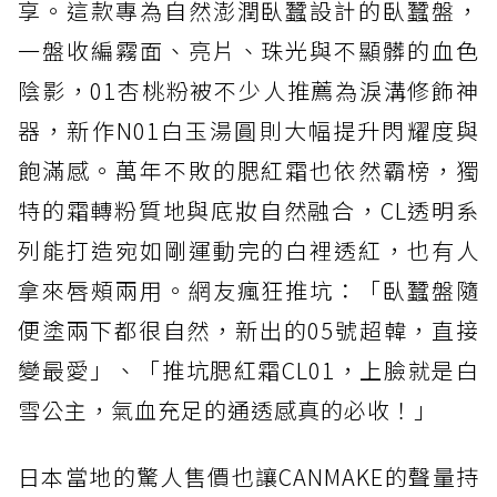
享。這款專為自然澎潤臥蠶設計的臥蠶盤，
一盤收編霧面、亮片、珠光與不顯髒的血色
陰影，01杏桃粉被不少人推薦為淚溝修飾神
器，新作N01白玉湯圓則大幅提升閃耀度與
飽滿感。萬年不敗的腮紅霜也依然霸榜，獨
特的霜轉粉質地與底妝自然融合，CL透明系
列能打造宛如剛運動完的白裡透紅，也有人
拿來唇頰兩用。網友瘋狂推坑：「臥蠶盤隨
便塗兩下都很自然，新出的05號超韓，直接
變最愛」、「推坑腮紅霜CL01，上臉就是白
雪公主，氣血充足的通透感真的必收！」
日本當地的驚人售價也讓CANMAKE的聲量持