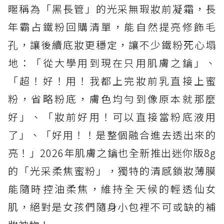
暱稱為「黑長管」的光采無瑕妝前凝霜，長
年霸占鐵粉回購清單，能自然提亮修飾毛
孔，讓後續底妝更穩定，讓不少鐵粉死心塌
地：「從大學用到現在只用肌膚之鑰」、
「超！好！用！我都上完妝前乳直接上蜜
粉，省略粉底，膚色均勻到像原本就那麼
好」、「妝前好用！可以直接當粉底液用
了」、「好用！！是整個融合進去透出來的
亮！」2026年肌膚之鑰也全新推出迷你版8g
的「光采柔焦蜜粉」，獨特的清感鎖妝薄膜
能隨時控油柔焦，維持全天候的輕透仙女
肌，絕對是女孩們隨身小包裡不可或缺的補