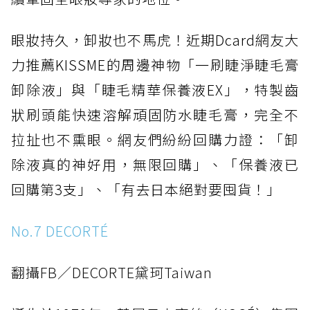
眼妝持久，卸妝也不馬虎！近期Dcard網友大
力推薦KISSME的周邊神物「一刷睫淨睫毛膏
卸除液」與「睫毛精華保養液EX」，特製齒
狀刷頭能快速溶解頑固防水睫毛膏，完全不
拉扯也不熏眼。網友們紛紛回購力證：「卸
除液真的神好用，無限回購」、「保養液已
回購第3支」、「有去日本絕對要囤貨！」
No.7 DECORTÉ
翻攝FB／DECORTE黛珂Taiwan