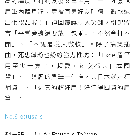
高討論度，有網友發文驚呼用了一年才發現
眉筆內藏眉粉，竟被直男好友吐槽「微軟還
出化妝品喔！」神回覆讓眾人笑翻，引起留
言「平常旁邊還要放一包乖乖，不然會打不
開」、「不愧是我大微軟」。除了搞笑插
曲，死忠鐵粉也紛紛強力推坑：「Excel眉筆
用至少十隻了，超愛，每次都去日本囤
貨」、「這牌的眉筆一生推，去日本就是狂
補貨」、「這真的超好用！好值得囤貨的眉
筆」。
No.9 ettusais
翻攝FB／艾杜紗 Ettusais Taiwan