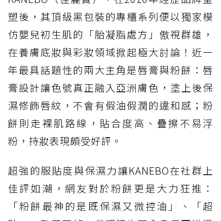
塑後，其頂級黑包裝的專櫃系列便以獨家模
仿嬰兒初生肌的「胎凝脂處方」傲視群雄，
在養膚底妝與彩妝領域掀起極大討論！近一
年最具話題性的兩大主角是唇膏與粉餅：唇
膏設計讓色號真正融入亞洲膚色，塗上後保
濕修飾唇紋，不會有假油假潤的違和感；粉
餅則走裸肌路線，貼合度高、疊擦不易浮
粉，持妝表現頗受好評。
超強的服貼度與保濕力讓KANEBO在社群上
佳評如潮，網友對於粉餅更是大力狂推：
「粉餅最神的是既保濕又微控油」、「超