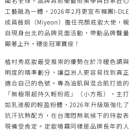
聞名全球。品牌將前衛藝術美學與日系匠心
工藝融為一體，2026年2月更宣布韓團I-DLE
成員薇娟（Miyeon）擔任亮顏底妝大使，親
自現身台北的品牌見面活動，帶動品牌聲量
顯著上升，穩坐冠軍寶座！
植村秀底妝最受推崇的優勢在於冷暖色調與
明度的精準劃分，讓亞洲人更容易找到真正
適合自己的色號。專為油肌與混合肌打造的
「無極限超持久輕粉底」（小方瓶），主打
如乳液般的輕盈粉體，2026年升級版強化了
抗汗抗熱配方，在台灣悶熱氣候下的持妝表
現備受肯定。定妝噴霧同樣是品牌長年的人