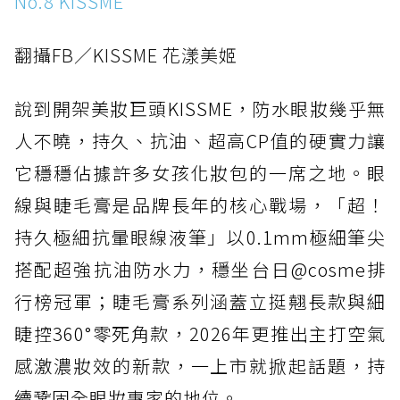
No.8 KISSME
翻攝FB／KISSME 花漾美姬
說到開架美妝巨頭KISSME，防水眼妝幾乎無
人不曉，持久、抗油、超高CP值的硬實力讓
它穩穩佔據許多女孩化妝包的一席之地。眼
線與睫毛膏是品牌長年的核心戰場，「超！
持久極細抗暈眼線液筆」以0.1mm極細筆尖
搭配超強抗油防水力，穩坐台日@cosme排
行榜冠軍；睫毛膏系列涵蓋立挺翹長款與細
睫控360°零死角款，2026年更推出主打空氣
感激濃妝效的新款，一上市就掀起話題，持
續鞏固全眼妝專家的地位。