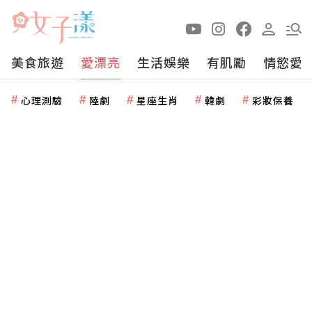
美食旅遊
愛漂亮
生活娛樂
有肌勵
情慾愛
心理測驗
陸劇
星座生肖
韓劇
彩妝保養