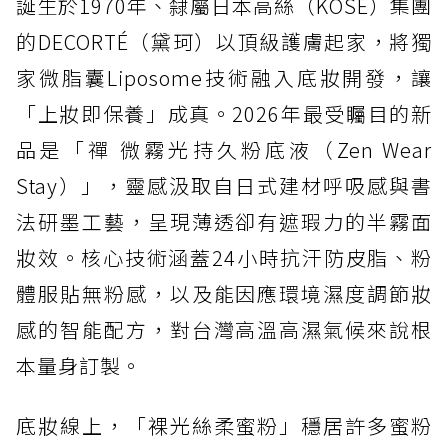
誕生於1970年、隸屬日本高絲（KOSÉ）集團
的DECORTÉ（黛珂）以頂級護膚起家，將獨
家微脂囊Liposome技術融入底妝開發，讓
「上妝即保養」成真。2026年最受矚目的新
品是「禪 微霧光持久粉底液（Zen Wear
Stay）」，靈感汲取自日式建材呼吸感與書
法研墨工藝，呈現薄透卻有遮瑕力的半霧面
妝效。核心技術涵蓋24小時抗汗防皮脂、粉
體服貼無粉感，以及能因應環境濕度調節妝
感的智能配方，對台灣高溫高濕氣候來說根
本量身訂製。
底妝線上，「裸光絲柔蜜粉」穩居許多蜜粉