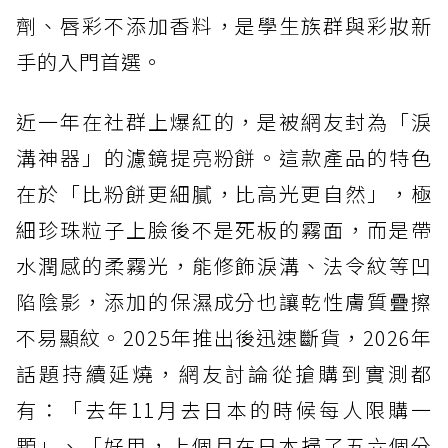
劑、唇彩不添加香料，是學生族群與彩妝新
手的入門首選。
近一年在社群上爆紅的，是被網友封為「淚
溝神器」的濾鏡提亮粉餅。這款產品的特色
在於「比粉餅更細膩，比高光更自然」，極
細珍珠粒子上臉後不是死板的霧面，而是帶
水潤感的柔霧光，能修飾淚溝、法令紋等凹
陷陰影，添加的保濕成分也讓乾性膚質疊擦
不易顯紋。2025年推出後迅速斷貨，2026年
話題持續延燒，網友討論從搶購到實測都
有：「去年11月去日本的時候每人限購一
顆」、「好用，上個月在日本掃了五六個分