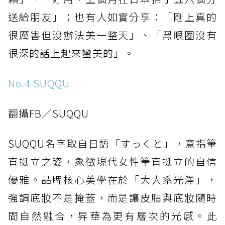
送給朋友」；也有人如實分享：「剛上真的
很厲害但沒辦法美一整天」、「黑眼圈沒有
很深的話上起來蠻美的」。
No.4 SUQQU
翻攝FB／SUQQU
SUQQU名字取自日語「すっくと」，意指筆
直挺立之姿，象徵現代女性筆直挺立的自信
優雅。品牌核心美學在於「大人系光澤」，
強調底妝不是掩蓋，而是讓皮脂與底妝隨時
間自然融合，昇華為更有層次的光感。此