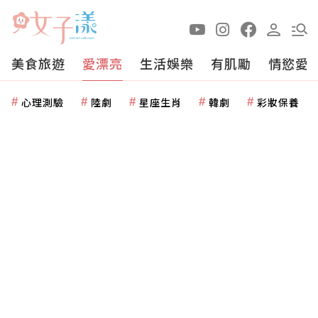
美食旅遊
愛漂亮
生活娛樂
有肌勵
情慾愛
心理測驗
陸劇
星座生肖
韓劇
彩妝保養