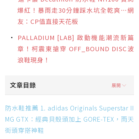
爆紅！暴雨走30分鐘踩水坑全乾爽⋯網
友：CP值直接天花板
PALLADIUM [LAB] 啟動機能潮流新篇
章！柯震東搶穿 OFF_BOUND DISC波
浪鞋現身！
文章目錄
展開
防水鞋推薦 1. adidas Originals Superstar II
防水鞋推薦 1. adidas Originals Superstar II
MG GTX：經典貝殼頭加上 GORE-TEX，雨天街
MG GTX：經典貝殼頭加上 GORE-TEX，雨天
頭穿搭神鞋
街頭穿搭神鞋
防水鞋推薦 2. New Balance Hierro v9 GORE-
TEX：黃金大底加持，最帥山系越野防水跑鞋