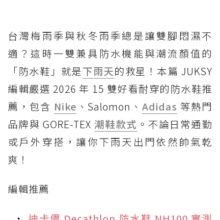
台灣梅雨季與秋冬雨季總是讓雙腳悶濕不
適？這時一雙兼具防水機能與潮流顏值的
「防水鞋」就是
下雨天
的救星！本篇 JUKSY
編輯嚴選 2026 年 15 雙好看耐穿的防水鞋推
薦，包含
Nike
、Salomon、
Adidas
等熱門
品牌與 GORE-TEX
潮鞋款式
。不論日常通勤
或戶外穿搭，讓你下雨天出門依然帥氣乾
爽！
編輯推薦
迪卡儂 Decathlon 防水鞋 NH100 實測