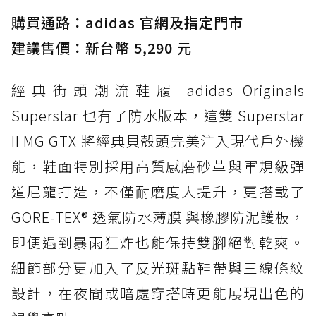
購買通路：adidas 官網及指定門市
防水鞋推薦 3. Nike Dunk Low GORE-TEX：
經典 Dunk 輪廓加上防水科技，雨天穿搭帥度不
建議售價：新台幣 5,290 元
打折
經典街頭潮流鞋履 adidas Originals
防水鞋推薦 4. ASICS TRABUCO 14 GTX：搭
載 GORE-TEX 隱形貼合科技，全方位防水神鞋
Superstar 也有了防水版本，這雙 Superstar
防水鞋推薦 5. Salomon XT-6 GORE-TEX：潮
II MG GTX 將經典貝殼頭完美注入現代戶外機
人必備山系鞋王！防滑、防水與街頭顏值一次攻
能，鞋面特別採用高質感磨砂革與軍規級彈
頂
道尼龍打造，不僅耐磨度大提升，更搭載了
防水鞋推薦 6. HOKA Stinson Evo GTX：越野
復刻厚底，GORE-TEX 防水與增高神器一次滿
GORE-TEX® 透氣防水薄膜 與橡膠防泥護板，
足
即便遇到暴雨狂炸也能保持雙腳絕對乾爽。
防水鞋推薦 7. Timberland Motion Access：
細節部分更加入了反光斑點鞋帶與三線條紋
黃靴同級頂級防水，輕量化工裝健走鞋雨天必備
設計，在夜間或暗處穿搭時更能展現出色的
防水鞋推薦 7. Timberland Motion Access：