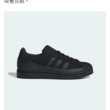
視覺亮點。
黃靴同級頂級防水，輕量化工裝健走鞋雨天必備
防水鞋推薦 8. Mizuno WAVE MUJIN LS
GTX：搭載 Vibram 黃金大底與 GORE-TEX 的
日系街頭潮鞋
防水鞋推薦 9. PALLADIUM OFF_BOUND
DISC WP+：首度導入旋鈕快穿，橘標防水加持
的城市波浪神鞋
防水鞋推薦 10. PUMA Voyage NITRO™ 4
GORE-TEX：氮氣中底注入，回彈與防滑兼具的
全天候越野跑鞋
防水鞋推薦 11. On Cloudhorizon 2 WP：腳
感軟彈、搭載 Missiongrip™ 的防水輕越野鞋
防水鞋推薦 12. Vans Crosspath XC GORE-
TEX：搭載 Vibram 大底與 GORE-TEX，顛覆
滑板印象的防水鞋