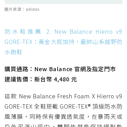
防水鞋推薦 13. Dr. Martens 1460 Rain
圖片來源：adidas
Boot：馬汀首款雨靴登場，經典八孔加上全防
水 PVC
防水鞋推薦 14. SKECHERS BADGER
防水鞋推薦 2. New Balance Hierro v9
WATERPROOF：一踩即穿懶人神器！搭載固特
GORE-TEX：黃金大底加持，最帥山系越野防
異大底與全防水厚底健走鞋
水跑鞋
防水鞋推薦 15. Brooks Cascadia 19 GTX：注
入氮氣中底與 GORE-TEX 的全地形碳中和神鞋
購買通路：New Balance 官網及指定門市
建議售價：新台幣 4,480 元
這款 New Balance Fresh Foam X Hierro v9
GORE-TEX 全鞋搭載 GORE-TEX® 頂級防水防
風薄膜，同時保有優異透氣度，在暴雨天或
戶外泥濘山徑中，雙腳依然能保持絕對乾