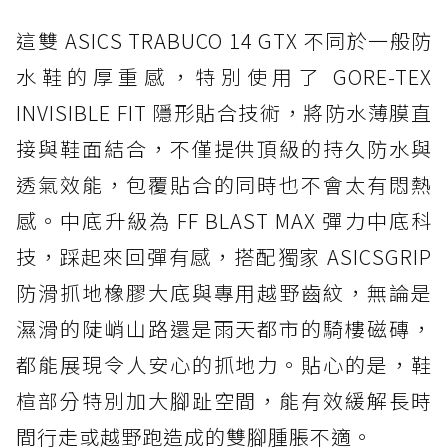
這雙 ASICS TRABUCO 14 GTX 不同於一般防
水鞋的厚重感，特別使用了 GORE-TEX
INVISIBLE FIT 隱形貼合技術，將防水薄膜直
接與鞋面結合，不僅提供頂級的持久防水與
透氣效能，包覆貼合的同時也不會太有悶熱
感。中底升級為 FF BLAST MAX 彈力中底科
技，踩起來回彈有感，搭配獨家 ASICSGRIP
防滑抓地橡膠大底與專用越野齒紋，無論是
濕滑的陡峭山路還是雨天都市的騎樓磁磚，
都能展現令人安心的抓地力。貼心的是，鞋
楦部分特別加大腳趾空間，能有效緩解長時
間行走或越野跑造成的雙腳腫脹不適。