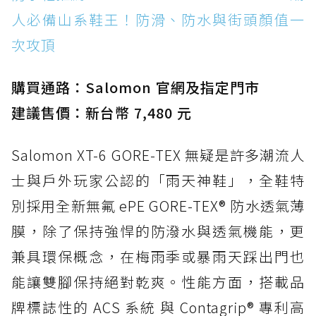
人必備山系鞋王！防滑、防水與街頭顏值一
次攻頂
購買通路：Salomon 官網及指定門市
建議售價：新台幣 7,480 元
Salomon XT-6 GORE-TEX 無疑是許多潮流人
士與戶外玩家公認的「雨天神鞋」，全鞋特
別採用全新無氟 ePE GORE-TEX® 防水透氣薄
膜，除了保持強悍的防潑水與透氣機能，更
兼具環保概念，在梅雨季或暴雨天踩出門也
能讓雙腳保持絕對乾爽。性能方面，搭載品
牌標誌性的 ACS 系統 與 Contagrip® 專利高