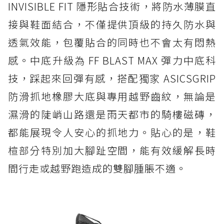
INVISIBLE FIT 隱形貼合技術，將防水薄膜直
接與鞋面結合，不僅提供頂級的持久防水與
透氣效能，包覆貼合的同時也不會太有悶熱
感。中底升級為 FF BLAST MAX 彈力中底科
技，踩起來回彈有感，搭配獨家 ASICSGRIP
防滑抓地橡膠大底與專用越野齒紋，無論是
濕滑的陡峭山路還是雨天都市的騎樓磁磚，
都能展現令人安心的抓地力。貼心的是，鞋
楦部分特別加大腳趾空間，能有效緩解長時
間行走或越野跑造成的雙腳腫脹不適。