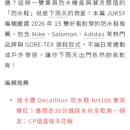
適？這時一雙兼具防水機能與潮流顏值的
「防水鞋」就是
下雨天
的救星！本篇 JUKSY
編輯嚴選 2026 年 15 雙好看耐穿的防水鞋推
薦，包含
Nike
、Salomon、
Adidas
等熱門
品牌與 GORE-TEX
潮鞋款式
。不論日常通勤
或戶外穿搭，讓你下雨天出門依然帥氣乾
爽！
編輯推薦
迪卡儂 Decathlon 防水鞋 NH100 實測
爆紅！暴雨走30分鐘踩水坑全乾爽⋯網
友：CP值直接天花板