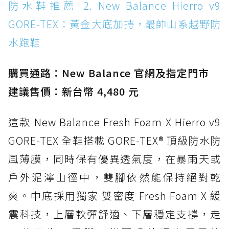
防水鞋推薦 14. SKECHERS BADGER
防水鞋推薦 2. New Balance Hierro v9
WATERPROOF：一踩即穿懶人神器！搭載固特
GORE-TEX：黃金大底加持，最帥山系越野防
異大底與全防水厚底健走鞋
水跑鞋
防水鞋推薦 15. Brooks Cascadia 19 GTX：注
入氮氣中底與 GORE-TEX 的全地形碳中和神鞋
購買通路：New Balance 官網及指定門市
建議售價：新台幣 4,480 元
這款 New Balance Fresh Foam X Hierro v9
GORE-TEX 全鞋搭載 GORE-TEX® 頂級防水防
風薄膜，同時保有優異透氣度，在暴雨天或
戶外泥濘山徑中，雙腳依然能保持絕對乾
爽。中底採用獨家 雙密度 Fresh Foam X 緩
震科技，上層軟彈舒適、下層穩定支撐，走