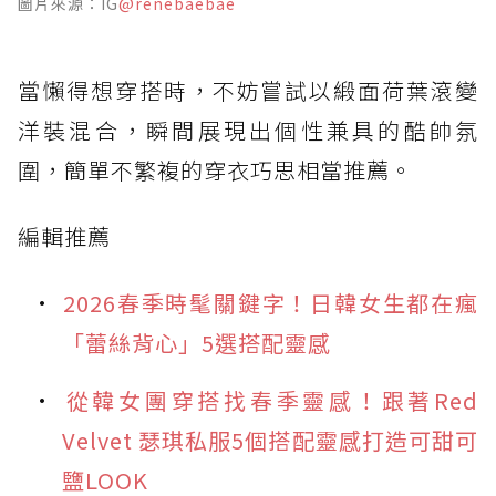
圖片來源：IG
@renebaebae
當懶得想穿搭時，不妨嘗試以緞面荷葉滾變
洋裝混合，瞬間展現出個性兼具的酷帥氛
圍，簡單不繁複的穿衣巧思相當推薦。
編輯推薦
2026春季時髦關鍵字！日韓女生都在瘋
「蕾絲背心」5選搭配靈感
從韓女團穿搭找春季靈感！跟著Red
Velvet 瑟琪私服5個搭配靈感打造可甜可
鹽LOOK