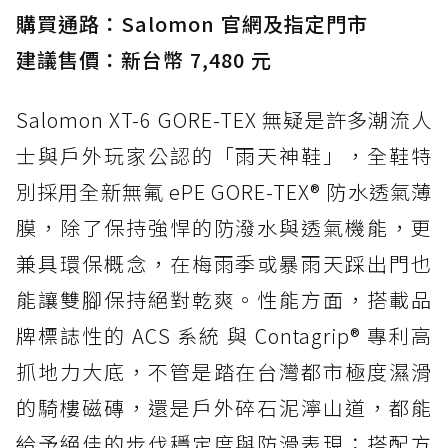
購買通路：Salomon 官網及指定門市
建議售價：新台幣 7,480 元
Salomon XT-6 GORE-TEX 無疑是許多潮流人
士與戶外玩家公認的「雨天神鞋」，全鞋特
別採用全新無氟 ePE GORE-TEX® 防水透氣薄
膜，除了保持強悍的防潑水與透氣機能，更
兼具環保概念，在梅雨季或暴雨天踩出門也
能讓雙腳保持絕對乾爽。性能方面，搭載品
牌標誌性的 ACS 系統 與 Contagrip® 專利高
抓地力大底，不管是踏在台灣都市極度濕滑
的騎樓磁磚，還是戶外碎石泥濘山道，都能
給予絕佳的步伐穩定度與防滑表現；搭配方