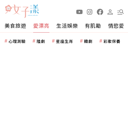
美食旅遊
愛漂亮
生活娛樂
有肌勵
情慾愛
心理測驗
陸劇
星座生肖
韓劇
彩妝保養