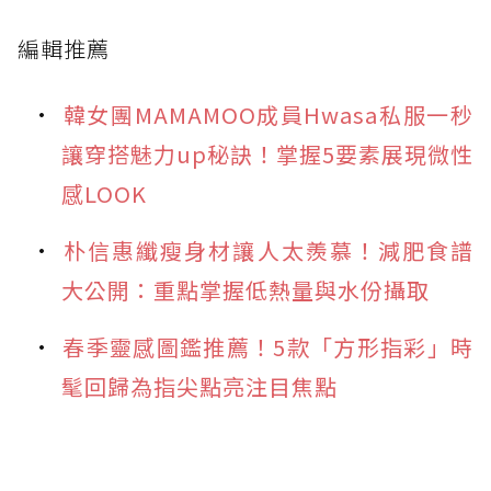
編輯推薦
韓女團MAMAMOO成員Hwasa私服一秒
讓穿搭魅力up秘訣！掌握5要素展現微性
感LOOK
朴信惠纖瘦身材讓人太羨慕！減肥食譜
大公開：重點掌握低熱量與水份攝取
春季靈感圖鑑推薦！5款「方形指彩」時
髦回歸為指尖點亮注目焦點