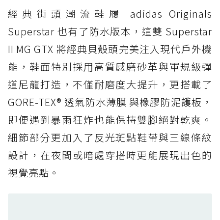
經典街頭潮流鞋履 adidas Originals
防水鞋推薦 4. ASICS TRABUCO 14 GTX：搭
載 GORE-TEX 隱形貼合科技，全方位防水神鞋
Superstar 也有了防水版本，這雙 Superstar
防水鞋推薦 5. Salomon XT-6 GORE-TEX：潮
II MG GTX 將經典貝殼頭完美注入現代戶外機
人必備山系鞋王！防滑、防水與街頭顏值一次攻
能，鞋面特別採用高質感磨砂革與軍規級彈
頂
道尼龍打造，不僅耐磨度大提升，更搭載了
防水鞋推薦 6. HOKA Stinson Evo GTX：越野
復刻厚底，GORE-TEX 防水與增高神器一次滿
GORE-TEX® 透氣防水薄膜 與橡膠防泥護板，
足
即便遇到暴雨狂炸也能保持雙腳絕對乾爽。
防水鞋推薦 7. Timberland Motion Access：
細節部分更加入了反光斑點鞋帶與三線條紋
黃靴同級頂級防水，輕量化工裝健走鞋雨天必備
設計，在夜間或暗處穿搭時更能展現出色的
防水鞋推薦 7. Timberland Motion Access：
視覺亮點。
黃靴同級頂級防水，輕量化工裝健走鞋雨天必備
防水鞋推薦 8. Mizuno WAVE MUJIN LS
GTX：搭載 Vibram 黃金大底與 GORE-TEX 的
日系街頭潮鞋