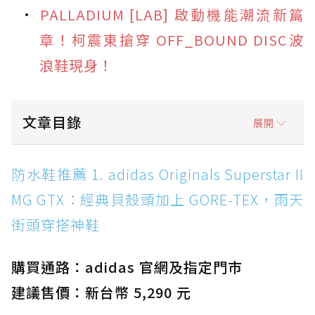
PALLADIUM [LAB] 啟動機能潮流新篇
章！柯震東搶穿 OFF_BOUND DISC波
浪鞋現身！
文章目錄
展開
防水鞋推薦 1. adidas Originals Superstar II
防水鞋推薦 1. adidas Originals Superstar II
MG GTX：經典貝殼頭加上 GORE-TEX，雨天街
MG GTX：經典貝殼頭加上 GORE-TEX，雨天
頭穿搭神鞋
街頭穿搭神鞋
防水鞋推薦 2. New Balance Hierro v9 GORE-
TEX：黃金大底加持，最帥山系越野防水跑鞋
購買通路：adidas 官網及指定門市
防水鞋推薦 3. Nike Dunk Low GORE-TEX：
經典 Dunk 輪廓加上防水科技，雨天穿搭帥度不
建議售價：新台幣 5,290 元
打折