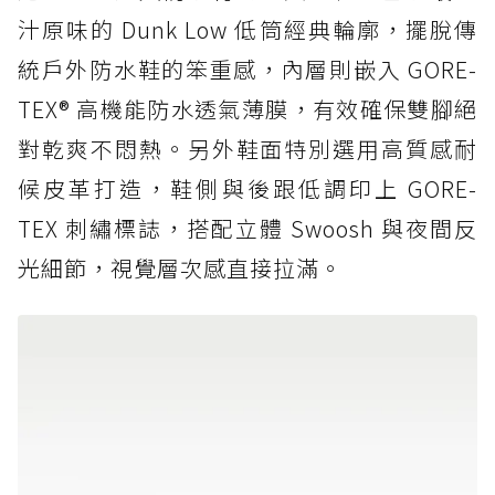
汁原味的 Dunk Low 低筒經典輪廓，擺脫傳
統戶外防水鞋的笨重感，內層則嵌入 GORE-
TEX® 高機能防水透氣薄膜，有效確保雙腳絕
對乾爽不悶熱。另外鞋面特別選用高質感耐
候皮革打造，鞋側與後跟低調印上 GORE-
TEX 刺繡標誌，搭配立體 Swoosh 與夜間反
光細節，視覺層次感直接拉滿。