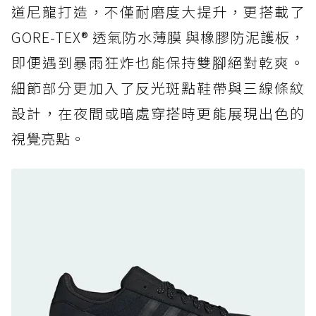
道尼龍打造，不僅耐磨度大提升，更搭載了
防水鞋推薦 6. HOKA Stinson Evo GTX：越野
復刻厚底，GORE-TEX 防水與增高神器一次滿
GORE-TEX® 透氣防水薄膜 與橡膠防泥護板，
足
即便遇到暴雨狂炸也能保持雙腳絕對乾爽。
防水鞋推薦 7. Timberland Motion Access：
細節部分更加入了反光斑點鞋帶與三線條紋
黃靴同級頂級防水，輕量化工裝健走鞋雨天必備
設計，在夜間或暗處穿搭時更能展現出色的
防水鞋推薦 7. Timberland Motion Access：
視覺亮點。
黃靴同級頂級防水，輕量化工裝健走鞋雨天必備
防水鞋推薦 8. Mizuno WAVE MUJIN LS
GTX：搭載 Vibram 黃金大底與 GORE-TEX 的
日系街頭潮鞋
防水鞋推薦 9. PALLADIUM OFF_BOUND
DISC WP+：首度導入旋鈕快穿，橘標防水加持
的城市波浪神鞋
防水鞋推薦 10. PUMA Voyage NITRO™ 4
GORE-TEX：氮氣中底注入，回彈與防滑兼具的