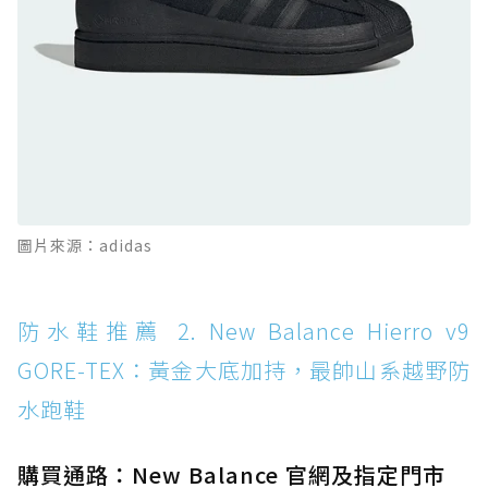
全天候越野跑鞋
防水鞋推薦 11. On Cloudhorizon 2 WP：腳
感軟彈、搭載 Missiongrip™ 的防水輕越野鞋
防水鞋推薦 12. Vans Crosspath XC GORE-
TEX：搭載 Vibram 大底與 GORE-TEX，顛覆
滑板印象的防水鞋
防水鞋推薦 13. Dr. Martens 1460 Rain
圖片來源：adidas
Boot：馬汀首款雨靴登場，經典八孔加上全防
水 PVC
防水鞋推薦 14. SKECHERS BADGER
防水鞋推薦 2. New Balance Hierro v9
WATERPROOF：一踩即穿懶人神器！搭載固特
GORE-TEX：黃金大底加持，最帥山系越野防
異大底與全防水厚底健走鞋
水跑鞋
防水鞋推薦 15. Brooks Cascadia 19 GTX：注
入氮氣中底與 GORE-TEX 的全地形碳中和神鞋
購買通路：New Balance 官網及指定門市