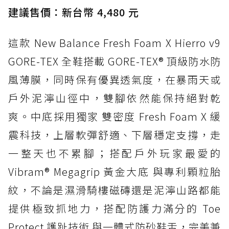
建議售價：新台幣 4,480 元
這款 New Balance Fresh Foam X Hierro v9
GORE-TEX 全鞋搭載 GORE-TEX® 頂級防水防
風薄膜，同時保有優異透氣度，在暴雨天或
戶外泥濘山徑中，雙腳依然能保持絕對乾
爽。中底採用獨家 雙密度 Fresh Foam X 緩
震科技，上層軟彈舒適、下層穩定支撐，走
一整天也不累腳；搭配戶外玩家最愛的
Vibram® Megagrip 黃金大底 與專利顆粒胎
紋，不論是濕滑騎樓磁磚還是泥濘山路都能
提供極致抓地力，搭配防護力滿分的 Toe
Protect 護趾技術 與一體式防砂鞋舌，完美兼