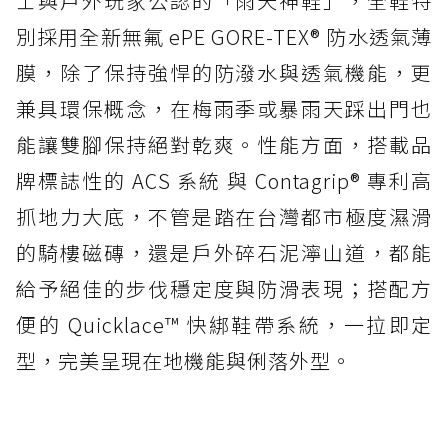
士與戶外玩家公認的「雨天神鞋」，全鞋特
別採用全新無氟 ePE GORE-TEX® 防水透氣薄
膜，除了保持強悍的防潑水與透氣機能，更
兼具環保概念，在梅雨季或暴雨天踩出門也
能讓雙腳保持絕對乾爽。性能方面，搭載品
牌標誌性的 ACS 系統 與 Contagrip® 專利高
抓地力大底，不管是踏在台灣都市極度濕滑
的騎樓磁磚，還是戶外碎石泥濘山道，都能
給予絕佳的步伐穩定度與防滑表現；搭配方
便的 Quicklace™ 快綁鞋帶系統，一拉即定
型，完美呈現在地機能與俐落外型。