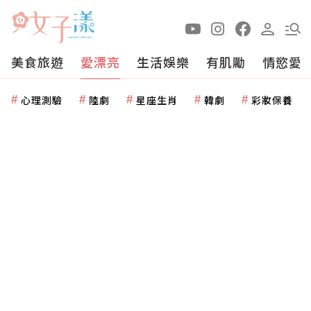
美食旅遊
愛漂亮
生活娛樂
有肌勵
情慾愛
心理測驗
陸劇
星座生肖
韓劇
彩妝保養