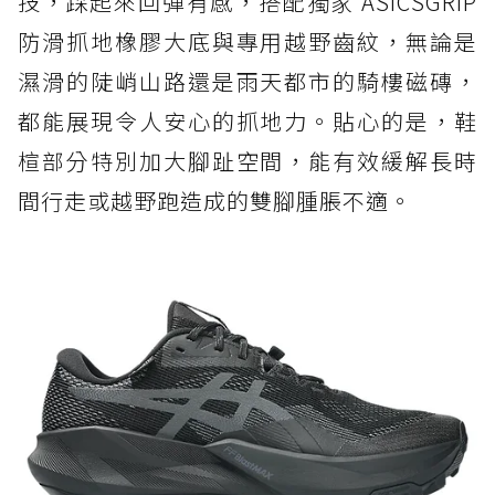
技，踩起來回彈有感，搭配獨家 ASICSGRIP
防滑抓地橡膠大底與專用越野齒紋，無論是
濕滑的陡峭山路還是雨天都市的騎樓磁磚，
都能展現令人安心的抓地力。貼心的是，鞋
楦部分特別加大腳趾空間，能有效緩解長時
間行走或越野跑造成的雙腳腫脹不適。