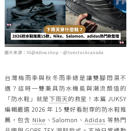
圖片來源：IG@ddsw.shop、@livestockcanada
台灣梅雨季與秋冬雨季總是讓雙腳悶濕不
適？這時一雙兼具防水機能與潮流顏值的
「防水鞋」就是
下雨天
的救星！本篇 JUKSY
編輯嚴選 2026 年 15 雙好看耐穿的防水鞋推
薦，包含
Nike
、Salomon、
Adidas
等熱門
品牌與 GORE-TEX
潮鞋款式
。不論日常通勤