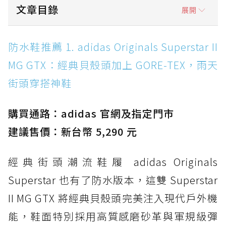
文章目錄
展開
防水鞋推薦 1. adidas Originals Superstar II
防水鞋推薦 1. adidas Originals Superstar II
MG GTX：經典貝殼頭加上 GORE-TEX，雨天街
MG GTX：經典貝殼頭加上 GORE-TEX，雨天
頭穿搭神鞋
街頭穿搭神鞋
防水鞋推薦 2. New Balance Hierro v9 GORE-
TEX：黃金大底加持，最帥山系越野防水跑鞋
購買通路：adidas 官網及指定門市
防水鞋推薦 3. Nike Dunk Low GORE-TEX：
經典 Dunk 輪廓加上防水科技，雨天穿搭帥度不
建議售價：新台幣 5,290 元
打折
經典街頭潮流鞋履 adidas Originals
防水鞋推薦 4. ASICS TRABUCO 14 GTX：搭
載 GORE-TEX 隱形貼合科技，全方位防水神鞋
Superstar 也有了防水版本，這雙 Superstar
防水鞋推薦 5. Salomon XT-6 GORE-TEX：潮
II MG GTX 將經典貝殼頭完美注入現代戶外機
人必備山系鞋王！防滑、防水與街頭顏值一次攻
能，鞋面特別採用高質感磨砂革與軍規級彈
頂