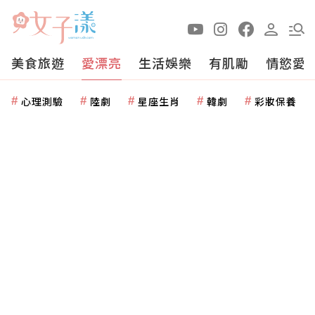
美食旅遊
愛漂亮
生活娛樂
有肌勵
情慾愛
心理測驗
陸劇
星座生肖
韓劇
彩妝保養