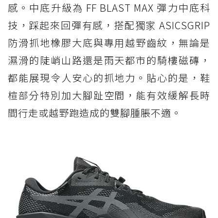
感。中底升級為 FF BLAST MAX 彈力中底科
技，踩起來回彈有感，搭配獨家 ASICSGRIP
防滑抓地橡膠大底與專用越野齒紋，無論是
濕滑的陡峭山路還是雨天都市的騎樓磁磚，
都能展現令人安心的抓地力。貼心的是，鞋
楦部分特別加大腳趾空間，能有效緩解長時
間行走或越野跑造成的雙腳腫脹不適。