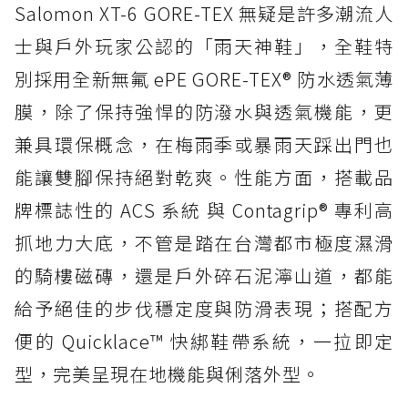
Salomon XT-6 GORE-TEX 無疑是許多潮流人
士與戶外玩家公認的「雨天神鞋」，全鞋特
別採用全新無氟 ePE GORE-TEX® 防水透氣薄
膜，除了保持強悍的防潑水與透氣機能，更
兼具環保概念，在梅雨季或暴雨天踩出門也
能讓雙腳保持絕對乾爽。性能方面，搭載品
牌標誌性的 ACS 系統 與 Contagrip® 專利高
抓地力大底，不管是踏在台灣都市極度濕滑
的騎樓磁磚，還是戶外碎石泥濘山道，都能
給予絕佳的步伐穩定度與防滑表現；搭配方
便的 Quicklace™ 快綁鞋帶系統，一拉即定
型，完美呈現在地機能與俐落外型。