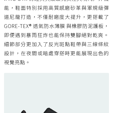
人必備山系鞋王！防滑、防水與街頭顏值一次攻
能，鞋面特別採用高質感磨砂革與軍規級彈
頂
道尼龍打造，不僅耐磨度大提升，更搭載了
防水鞋推薦 6. HOKA Stinson Evo GTX：越野
復刻厚底，GORE-TEX 防水與增高神器一次滿
GORE-TEX® 透氣防水薄膜 與橡膠防泥護板，
足
即便遇到暴雨狂炸也能保持雙腳絕對乾爽。
防水鞋推薦 7. Timberland Motion Access：
細節部分更加入了反光斑點鞋帶與三線條紋
黃靴同級頂級防水，輕量化工裝健走鞋雨天必備
設計，在夜間或暗處穿搭時更能展現出色的
防水鞋推薦 7. Timberland Motion Access：
視覺亮點。
黃靴同級頂級防水，輕量化工裝健走鞋雨天必備
防水鞋推薦 8. Mizuno WAVE MUJIN LS
GTX：搭載 Vibram 黃金大底與 GORE-TEX 的
日系街頭潮鞋
防水鞋推薦 9. PALLADIUM OFF_BOUND
DISC WP+：首度導入旋鈕快穿，橘標防水加持
的城市波浪神鞋