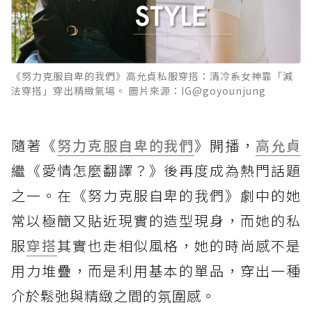
《努力克服自卑的我們》高允貞私服穿搭：清冷系女神靠「減
法穿搭」穿出精緻氣場。 圖片來源：IG@goyounjung
隨著《
努力克服自卑的我們
》開播，
高允貞
繼《愛情怎麼翻譯？》後再度成為熱門話題
之一。在《努力克服自卑的我們》劇中的她
常以極簡又貼近現實的造型現身，而她的私
服
穿搭
其實也走相似風格，她的時尚感不是
用力堆疊，而是利用基本的單品，穿出一種
介於鬆弛與精緻之間的氛圍感。