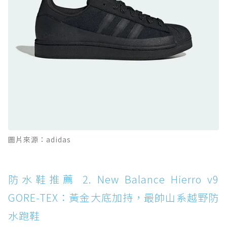
防水鞋推薦 10. PUMA Voyage NITRO™ 4
GORE-TEX：氮氣中底注入，回彈與防滑兼具的
全天候越野跑鞋
防水鞋推薦 11. On Cloudhorizon 2 WP：腳
感軟彈、搭載 Missiongrip™ 的防水輕越野鞋
防水鞋推薦 12. Vans Crosspath XC GORE-
TEX：搭載 Vibram 大底與 GORE-TEX，顛覆
滑板印象的防水鞋
防水鞋推薦 13. Dr. Martens 1460 Rain
圖片來源：adidas
Boot：馬汀首款雨靴登場，經典八孔加上全防
水 PVC
防水鞋推薦 14. SKECHERS BADGER
防水鞋推薦 2. New Balance Hierro v9
WATERPROOF：一踩即穿懶人神器！搭載固特
GORE-TEX：黃金大底加持，最帥山系越野防
異大底與全防水厚底健走鞋
水跑鞋
防水鞋推薦 15. Brooks Cascadia 19 GTX：注