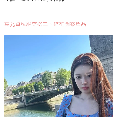
高允貞私服穿搭二、碎花圖案單品