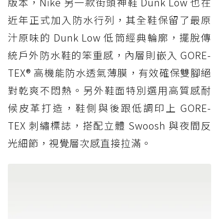
版本，Nike 另一款街頭神鞋 Dunk Low 也在
近年正式加入防水行列，其全鞋保留了最原
汁原味的 Dunk Low 低筒經典輪廓，擺脫傳
統戶外防水鞋的笨重感，內層則嵌入 GORE-
TEX® 高機能防水透氣薄膜，有效確保雙腳絕
對乾爽不悶熱。另外鞋面特別選用高質感耐
候皮革打造，鞋側與後跟低調印上 GORE-
TEX 刺繡標誌，搭配立體 Swoosh 與夜間反
光細節，視覺層次感直接拉滿。