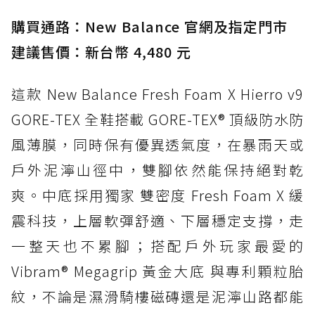
入氮氣中底與 GORE-TEX 的全地形碳中和神鞋
購買通路：New Balance 官網及指定門市
建議售價：新台幣 4,480 元
這款 New Balance Fresh Foam X Hierro v9
GORE-TEX 全鞋搭載 GORE-TEX® 頂級防水防
風薄膜，同時保有優異透氣度，在暴雨天或
戶外泥濘山徑中，雙腳依然能保持絕對乾
爽。中底採用獨家 雙密度 Fresh Foam X 緩
震科技，上層軟彈舒適、下層穩定支撐，走
一整天也不累腳；搭配戶外玩家最愛的
Vibram® Megagrip 黃金大底 與專利顆粒胎
紋，不論是濕滑騎樓磁磚還是泥濘山路都能