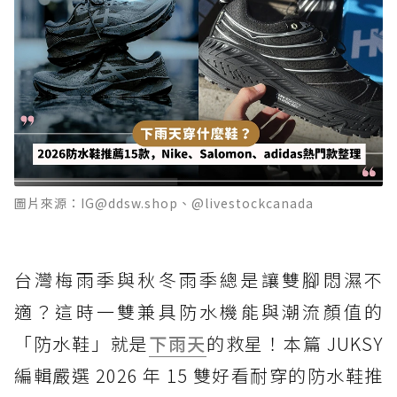
圖片來源：IG@ddsw.shop、@livestockcanada
台灣梅雨季與秋冬雨季總是讓雙腳悶濕不
適？這時一雙兼具防水機能與潮流顏值的
「防水鞋」就是
下雨天
的救星！本篇 JUKSY
編輯嚴選 2026 年 15 雙好看耐穿的防水鞋推