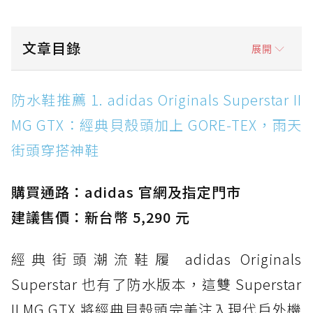
文章目錄
展開
防水鞋推薦 1. adidas Originals Superstar II
防水鞋推薦 1. adidas Originals Superstar II
MG GTX：經典貝殼頭加上 GORE-TEX，雨天街
MG GTX：經典貝殼頭加上 GORE-TEX，雨天
頭穿搭神鞋
街頭穿搭神鞋
防水鞋推薦 2. New Balance Hierro v9 GORE-
TEX：黃金大底加持，最帥山系越野防水跑鞋
購買通路：adidas 官網及指定門市
防水鞋推薦 3. Nike Dunk Low GORE-TEX：
經典 Dunk 輪廓加上防水科技，雨天穿搭帥度不
建議售價：新台幣 5,290 元
打折
經典街頭潮流鞋履 adidas Originals
防水鞋推薦 4. ASICS TRABUCO 14 GTX：搭
載 GORE-TEX 隱形貼合科技，全方位防水神鞋
Superstar 也有了防水版本，這雙 Superstar
防水鞋推薦 5. Salomon XT-6 GORE-TEX：潮
II MG GTX 將經典貝殼頭完美注入現代戶外機