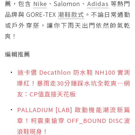
薦，包含
Nike
、Salomon、
Adidas
等熱門
品牌與 GORE-TEX
潮鞋款式
。不論日常通勤
或戶外穿搭，讓你下雨天出門依然帥氣乾
爽！
編輯推薦
迪卡儂 Decathlon 防水鞋 NH100 實測
爆紅！暴雨走30分鐘踩水坑全乾爽⋯網
友：CP值直接天花板
PALLADIUM [LAB] 啟動機能潮流新篇
章！柯震東搶穿 OFF_BOUND DISC波
浪鞋現身！