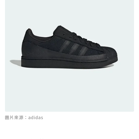
防水鞋推薦 9. PALLADIUM OFF_BOUND
DISC WP+：首度導入旋鈕快穿，橘標防水加持
的城市波浪神鞋
防水鞋推薦 10. PUMA Voyage NITRO™ 4
GORE-TEX：氮氣中底注入，回彈與防滑兼具的
全天候越野跑鞋
防水鞋推薦 11. On Cloudhorizon 2 WP：腳
感軟彈、搭載 Missiongrip™ 的防水輕越野鞋
防水鞋推薦 12. Vans Crosspath XC GORE-
TEX：搭載 Vibram 大底與 GORE-TEX，顛覆
滑板印象的防水鞋
防水鞋推薦 13. Dr. Martens 1460 Rain
圖片來源：adidas
Boot：馬汀首款雨靴登場，經典八孔加上全防
水 PVC
防水鞋推薦 14. SKECHERS BADGER