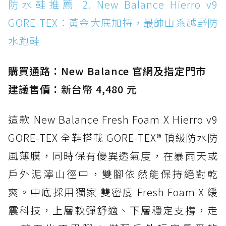
防水鞋推薦 2. New Balance Hierro v9
WATERPROOF：一踩即穿懶人神器！搭載固特
GORE-TEX：黃金大底加持，最帥山系越野防
異大底與全防水厚底健走鞋
水跑鞋
防水鞋推薦 15. Brooks Cascadia 19 GTX：注
入氮氣中底與 GORE-TEX 的全地形碳中和神鞋
購買通路：New Balance 官網及指定門市
建議售價：新台幣 4,480 元
這款 New Balance Fresh Foam X Hierro v9
GORE-TEX 全鞋搭載 GORE-TEX® 頂級防水防
風薄膜，同時保有優異透氣度，在暴雨天或
戶外泥濘山徑中，雙腳依然能保持絕對乾
爽。中底採用獨家 雙密度 Fresh Foam X 緩
震科技，上層軟彈舒適、下層穩定支撐，走