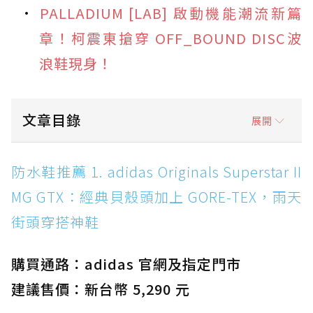
PALLADIUM [LAB] 啟動機能潮流新篇
章！柯震東搶穿 OFF_BOUND DISC波
浪鞋現身！
文章目錄
展開
防水鞋推薦 1. adidas Originals Superstar II
防水鞋推薦 1. adidas Originals Superstar II
MG GTX：經典貝殼頭加上 GORE-TEX，雨天街
MG GTX：經典貝殼頭加上 GORE-TEX，雨天
頭穿搭神鞋
街頭穿搭神鞋
防水鞋推薦 2. New Balance Hierro v9 GORE-
TEX：黃金大底加持，最帥山系越野防水跑鞋
購買通路：adidas 官網及指定門市
防水鞋推薦 3. Nike Dunk Low GORE-TEX：
經典 Dunk 輪廓加上防水科技，雨天穿搭帥度不
建議售價：新台幣 5,290 元
打折