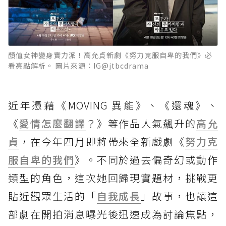
顏值女神變身實力派！高允貞新劇《努力克服自卑的我們》必
看亮點解析。 圖片來源：IG@jtbcdrama
近年憑藉《MOVING 異能》、《還魂》、
《
愛情怎麼翻譯
？》等作品人氣飆升的
高允
貞
，在今年四月即將帶來全新戲劇《
努力克
服自卑的我們
》。不同於過去偏奇幻或動作
類型的角色，這次她回歸現實題材，挑戰更
貼近觀眾生活的「
自我成長
」故事，也讓這
部劇在開拍消息曝光後迅速成為討論焦點，