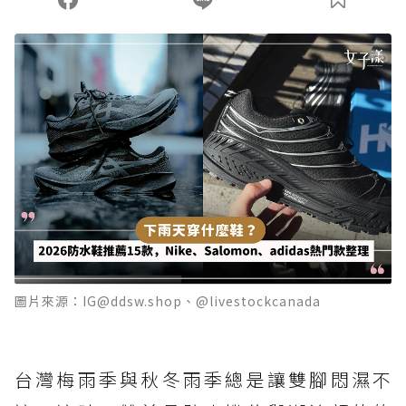
圖片來源：IG@ddsw.shop、@livestockcanada
台灣梅雨季與秋冬雨季總是讓雙腳悶濕不