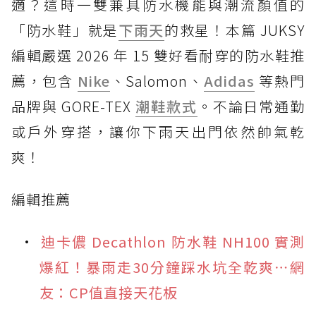
適？這時一雙兼具防水機能與潮流顏值的
「防水鞋」就是
下雨天
的救星！本篇 JUKSY
編輯嚴選 2026 年 15 雙好看耐穿的防水鞋推
薦，包含
Nike
、Salomon、
Adidas
等熱門
品牌與 GORE-TEX
潮鞋款式
。不論日常通勤
或戶外穿搭，讓你下雨天出門依然帥氣乾
爽！
編輯推薦
迪卡儂 Decathlon 防水鞋 NH100 實測
爆紅！暴雨走30分鐘踩水坑全乾爽⋯網
友：CP值直接天花板