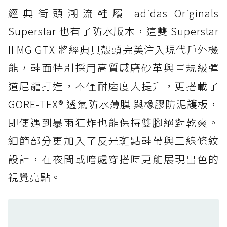
經典街頭潮流鞋履 adidas Originals
防水鞋推薦 4. ASICS TRABUCO 14 GTX：搭
載 GORE-TEX 隱形貼合科技，全方位防水神鞋
Superstar 也有了防水版本，這雙 Superstar
防水鞋推薦 5. Salomon XT-6 GORE-TEX：潮
II MG GTX 將經典貝殼頭完美注入現代戶外機
人必備山系鞋王！防滑、防水與街頭顏值一次攻
能，鞋面特別採用高質感磨砂革與軍規級彈
頂
道尼龍打造，不僅耐磨度大提升，更搭載了
防水鞋推薦 6. HOKA Stinson Evo GTX：越野
復刻厚底，GORE-TEX 防水與增高神器一次滿
GORE-TEX® 透氣防水薄膜 與橡膠防泥護板，
足
即便遇到暴雨狂炸也能保持雙腳絕對乾爽。
防水鞋推薦 7. Timberland Motion Access：
細節部分更加入了反光斑點鞋帶與三線條紋
黃靴同級頂級防水，輕量化工裝健走鞋雨天必備
設計，在夜間或暗處穿搭時更能展現出色的
防水鞋推薦 7. Timberland Motion Access：
視覺亮點。
黃靴同級頂級防水，輕量化工裝健走鞋雨天必備
防水鞋推薦 8. Mizuno WAVE MUJIN LS
GTX：搭載 Vibram 黃金大底與 GORE-TEX 的
日系街頭潮鞋